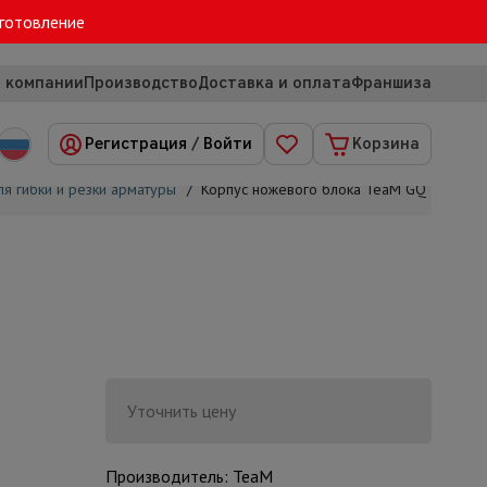
зготовление
 компании
Производство
Доставка и оплата
Франшиза
Регистрация
/
Войти
Корзина
я гибки и резки арматуры
/
Корпус ножевого блока TeaM GQ40
Уточнить цену
Производитель: TeaM