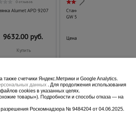
0 отзывов
2 отзыва
мянка Alumet APD 9207
Станок для гибки арматуры
GW 50 автомат
9632.00 руб.
178500.00 руб.
Цена:
Купить
Купить
также счетчики Яндекс.Метрики и Google Analytics.
персональных данных
. Для продолжения использования
файлов cookies в указанных целях.
охожие товары»). Подробности и способы отказа — на
 разрешения Роскомнадзора № 9484204 от 04.06.2025.
Мы в социальных сетях: