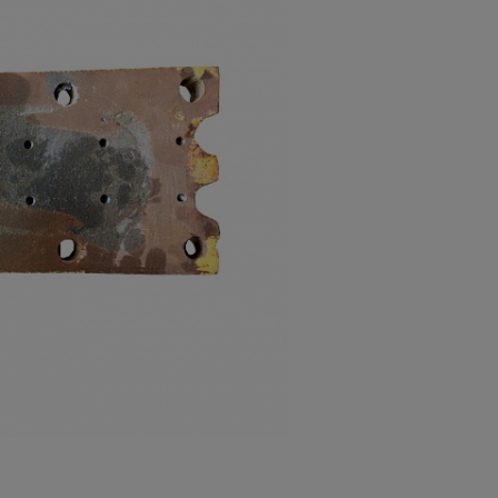
а
атурой
от