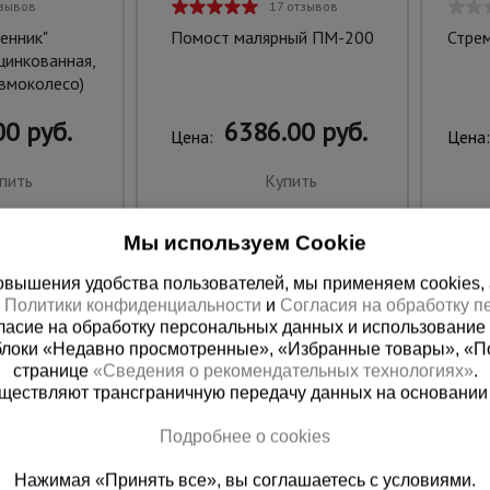
тзывов
17 отзывов
енник"
Помост малярный ПМ-200
Стре
цинкованная,
евмоколесо)
0 руб.
6386.00 руб.
Цена:
Цена:
пить
Купить
Мы используем Cookie
вышения удобства пользователей, мы применяем cookies, а 
х
Политики конфиденциальности
и
Согласия на обработку 
ласие на обработку персональных данных и использование 
блоки «Недавно просмотренные», «Избранные товары», «П
странице
«Сведения о рекомендательных технологиях»
.
существляют трансграничную передачу данных на основании
Подробнее о cookies
ная справочная
Краснодар
Нажимая «Принять все», вы соглашаетесь с условиями.