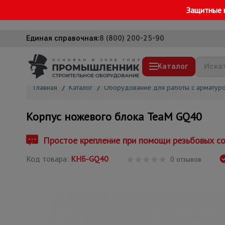
Защитные 
Единая справочная:
8 (800) 200-25-90
Каталог
Главная
/
Каталог
/
Оборудование для работы с арматур
Строительные леса
Корпус ножевого блока TeaM GQ40
Вышки-туры
Подмости строительные
Простое крепление при помощи резьбовых с
Сетка, тенты, брезенты
Код товара:
КНБ-GQ40
0 отзывов
Строительные подъемники
Грузоподъемное оборудование
Мусоропровод строительный
Фанера ламинированная