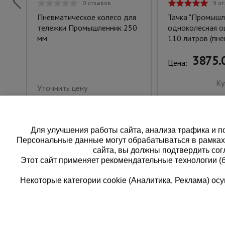
0 отзывов
9 о
Пневматическое колесо для
Тачка "Промышл
тележки Промышленник 250
одноколесная о
мм
110 литров (пн
3875.0
Цена:
Ку
Уточнить цену
Для улучшения работы сайта, анализа трафика и по
Персональные данные могут обрабатываться в рамка
сайта, вы должны подтвердить сог
Этот сайт применяет рекомендательные технологии (
Некоторые категории cookie (Аналитика, Реклама) о
Каталог товаров
Еди
О компании