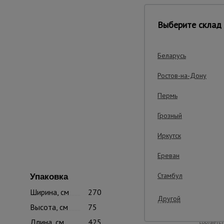
Выберите склад 
Беларусь
Ростов-на-Дону
Пермь
Грозный
Иркутск
Ереван
Стамбул
Внима
Упаковка
Ширина, см
270
Информац
Другой
комплекте
Высота, см
75
стоимость
продавца.
Длина, см
425
соответс