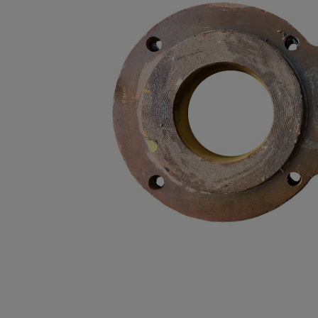
Опалубка
Вибротехника для строительств
Оборудование для работы с арм
Оборудование для бетонных раб
Техника для склада
Тачки строительные и садовые
Лестницы и стремянки
Штукатурные комплекты
Сварочные аппараты
Тепловые пушки
Металл и металлообработка