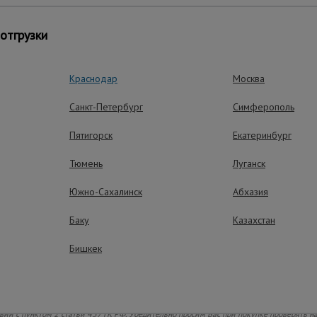
отгрузки
Краснодар
Москва
Санкт-Петербург
Симферополь
Пятигорск
Екатеринбург
Тюмень
Луганск
Южно-Сахалинск
Абхазия
Баку
Казахстан
Бишкек
ние!
ию об условиях отпуска (реализации) уточняйте у продавца. Информация о техниче
 поставки, стране изготовления и внешнем виде товара носит справочный характер. 
 доставки приблизительная и зависит от региона, из которого поступил заказ. Точную
 Вся информация о товарах на сайте prom23.ru носит справочный характер и не явл
твии с пунктом 2 статьи 437 ГК РФ. Убедительно просим Вас при покупке проверять