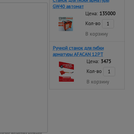
Станок для гибки арматуры
GW40 автомат
Цена:
135000
Кол-во
В корзину
Ручной станок для гибки
арматуры AFACAN 12PT
Цена:
3475
Кол-во
В корзину
ских характеристиках,
Стоимость товара и
 стоимость уточняйте у
яется публичной офертой в
 наличие желаемых функций