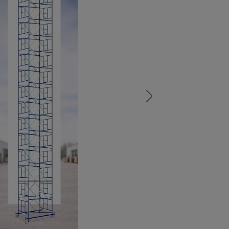
а
атурой
от