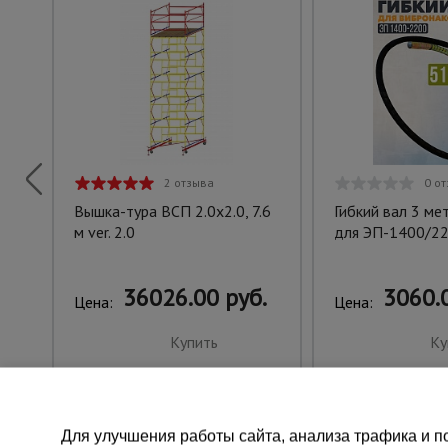
2 отзыва
0 о
Вышка-тура ВСП 2.0х2.0, 7.6
Гибкий вал 3 ме
м ver. 2.0
для ЭП-1400/2
36026.00 руб.
3060.0
Цена:
Цена:
Купить
Ку
Для улучшения работы сайта, анализа трафика и по