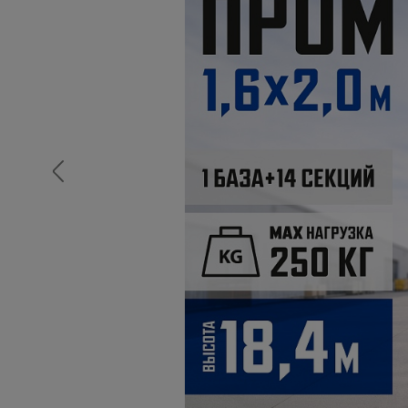
Опалубка
Вибротехника для строительств
Оборудование для работы с арм
Оборудование для бетонных раб
Техника для склада
Тачки строительные и садовые
Лестницы и стремянки
Штукатурные комплекты
Сварочные аппараты
Тепловые пушки
Металл и металлообработка