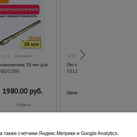
0 отзывов
0 отзывов
наконечник 38 мм для
Лестница трехсекционная Ал
400/2200
5312
1980.00 руб.
20488.00 руб.
Цена:
Купить
Купить
также счетчики Яндекс.Метрики и Google Analytics.