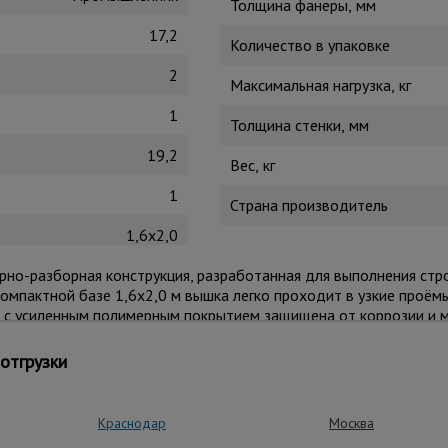
Толщина фанеры, мм
17,2
Количество в упаковке
2
Максимальная нагрузка, кг
1
Толщина стенки, мм
19,2
Вес, кг
1
Страна производитель
1,6x2,0
рно-разборная конструкция, разработанная для выполнения ст
компактной базе 1,6x2,0 м вышка легко проходит в узкие проёмы
м с усиленным полимерным покрытием защищена от коррозии и 
 установки на неровных поверхностях и надёжными ограждения
отгрузки
рукцию по объекту. Сборка осуществляется по принципу «труба
 до 250 кг обеспечивает комфортную работу с инструментами 
Краснодар
Москва
роительстве, ремонте, монтаже вентиляции, освещения, реклам