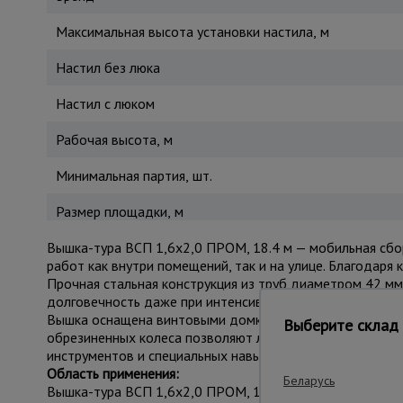
Максимальная высота установки настила, м
Настил без люка
Настил с люком
Рабочая высота, м
Минимальная партия, шт.
Размер площадки, м
Вышка-тура ВСП 1,6x2,0 ПРОМ, 18.4 м — мобильная сбо
работ как внутри помещений, так и на улице. Благодаря 
Прочная стальная конструкция из труб диаметром 42 м
долговечность даже при интенсивной эксплуатации.
Вышка оснащена винтовыми домкратами для устойчивой
Выберите склад 
обрезиненных колеса позволяют легко перемещать конст
инструментов и специальных навыков. Грузоподъёмность
Область применения:
Беларусь
Вышка-тура ВСП 1,6x2,0 ПРОМ, 18.4 м применяется в ст