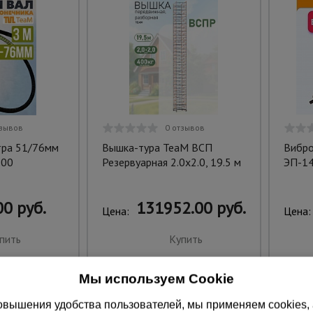
тзывов
0 отзывов
тра 51/76мм
Вышка-тура TeaM ВСП
Вибро
200
Резервуарная 2.0х2.0, 19.5 м
ЭП-1
0 руб.
131952.00 руб.
Цена:
Цена:
пить
Купить
Мы используем Cookie
вышения удобства пользователей, мы применяем cookies, а 