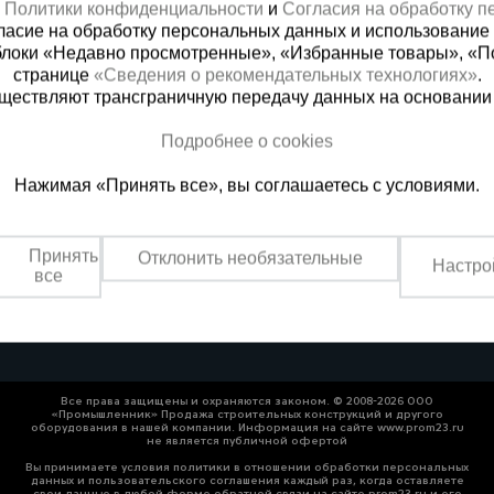
х
Политики конфиденциальности
и
Согласия на обработку 
ласие на обработку персональных данных и использование 
блоки «Недавно просмотренные», «Избранные товары», «П
странице
«Сведения о рекомендательных технологиях»
.
существляют трансграничную передачу данных на основании
Подробнее о cookies
ная справочная
Краснодар
Нажимая «Принять все», вы соглашаетесь с условиями.
(800) 200-25-90
+7 (861) 22
азать звонок
Заказать звонок
Принять
Отклонить необязательные
Настро
платно по России
Пн-Пт: с 8:00 до 17:00
все
Сб: с 09:00 до 15:00,
Вс: выходной
Все права защищены и охраняются законом. © 2008-2026 ООО
«Промышленник» Продажа строительных конструкций и другого
оборудования в нашей компании. Информация на сайте www.prom23.ru
не является публичной офертой
Вы принимаете условия политики в отношении обработки персональных
данных и пользовательского соглашения каждый раз, когда оставляете
свои данные в любой форме обратной связи на сайте prom23.ru и его