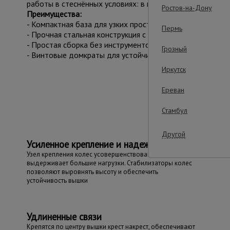
работы в стеснённых условиях: в подъездах, коридорах,
Ростов-на-Дону
Преимущества:
- Компактная база для узких пространств.
Пермь
- Прочная стальная конструкция с антикоррозийным пок
- Простая сборка без инструментов.
Грозный
- Винтовые домкраты для устойчивости на неровностях.
Иркутск
Важ
Ереван
Стамбул
Другой
Усиленное крепление и надежность
Узел крепления колес усовершенствован и
выдерживает большие нагрузки. Стабилизаторы колес
позволяют выровнять высоту и обеспечить
устойчивость вышки
Удлиненные связи
Крепятся по центру вышки крест накрест, обеспечивают