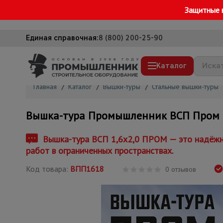
Защитные 
Единая справочная:
8 (800) 200-25-90
Каталог
Главная
/
Каталог
/
Вышки-туры
/
Стальные вышки-туры
Строительные леса
Вышка-тура Промышленник ВСП Пром 1.
Вышки-туры
Подмости строительные
Вышка-тура ВСП 1,6x2,0 ПРОМ — это надёжно
работ в ограниченных пространствах.
Сетка, тенты, брезенты
Код товара:
ВПП1618
Строительные подъемники
0 отзывов
Грузоподъемное оборудование
Мусоропровод строительный
Фанера ламинированная