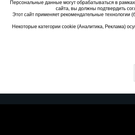
Персональные данные могут обрабатываться в рамка
сайта, вы должны подтвердить сог
Этот сайт применяет рекомендательные технологии (
Некоторые категории cookie (Аналитика, Реклама) о
Каталог товаров
Еди
О компании
8 
Аренда оборудования
Франшиза
Зак
Доставка
Контакты
бес
Статьи
Защитные конструкции