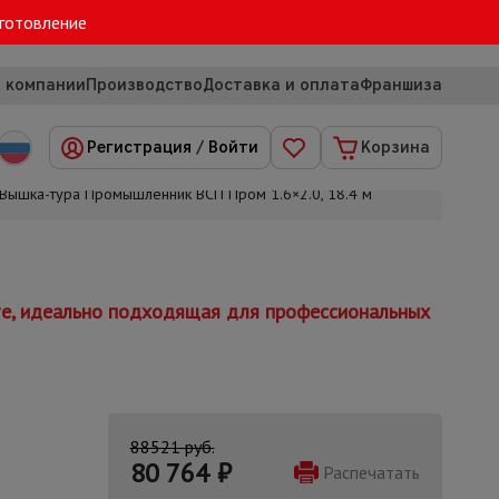
зготовление
 компании
Производство
Доставка и оплата
Франшиза
Регистрация
/
Войти
Корзина
Вышка-тура Промышленник ВСП Пром 1.6×2.0, 18.4 м
те, идеально подходящая для профессиональных
88521 руб.
80 764
₽
Распечатать