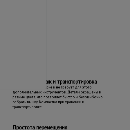
та
Простой монтаж и транспортировка
Вышка проста в сборке и не требует для этого
дополнительных инструментов. Детали окрашены в
разные цвета, что позволяет быстро и безошибочно
собрать вышку. Компактна при хранении и
транспортировке
Простота перемещения