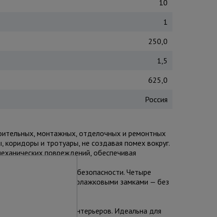
10
1
250,0
1,5
625,0
Россия
роительных, монтажных, отделочных и ремонтных
, коридоры и тротуары, не создавая помех вокруг.
механических повреждений, обеспечивая
ми для максимальной безопасности. Четыре
 в трубу» с фиксацией флажковыми замками — без
и материалами.
ы, отделке фасадов и интерьеров. Идеальна для