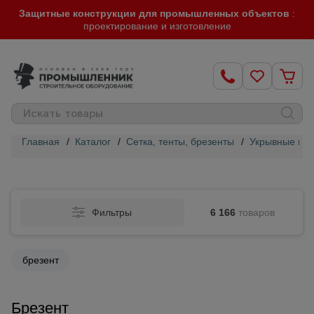
Защитные конструкции для промышленных объектов
:
проектирование и изготовление
Главная
/
Каталог
/
Сетка, тенты, брезенты
/
Укрывные ма
Строительные
леса
Фильтры
6 166
товаров
Вышки-
туры
брезент
Подмости
строительные
Брезент