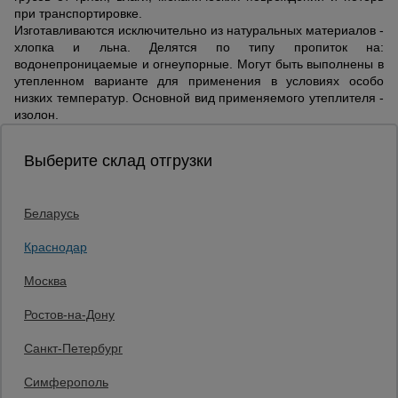
при транспортировке.
Изготавливаются исключительно из натуральных материалов -
хлопка и льна. Делятся по типу пропиток на:
водонепроницаемые и огнеупорные. Могут быть выполнены в
утепленном варианте для применения в условиях особо
низких температур. Основной вид применяемого утеплителя -
изолон.
Выберите склад отгрузки
Беларусь
Каталог товаров
О компании
Краснодар
Аренда оборудования
Москва
Франшиза
Доставка
Ростов-на-Дону
Контакты
Статьи
Санкт-Петербург
Защитные конструкции
Единая справочная
Симферополь