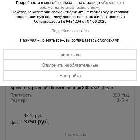
Подробности и способы отказа — на странице
«Сведения о
рекомендательных технологиях»
.
Некоторые категории cookie (Аналитика, Реклама) осуществляют
трансграничную передачу данных на основании разрешения
Роскомнадзора № 9484204 от 04.06.2025.
Подробнее о cookies
Нажимая «Принять все», вы соглашаетесь с условиями.
Принять все
Отклонить необязательные
Настройка
0 отзывов
Брезент укрывной Промышленник 390 г/м2, 3х5 м
Плотность:
390 г/м2
Размер:
3х5 м.
4275 руб.
3750 руб.
Цена:
Предзаказ