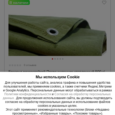
0 отзывов
Брезент влагостойкий Промышленник утепленный 500 г/
м2, 4х6 м
Мы используем Cookie
Для улучшения работы сайта, анализа трафика и повышения удобства
17785 руб.
пользователей, мы применяем cookies, а также счетчики Яндекс.Метрики
15600 руб.
Цена:
и Google Analytics. Персональные данные могут обрабатываться в рамках
Политики конфиденциальности
и
Согласия на обработку персональных
данных
. Для продолжения использования сайта, вы должны подтвердить
Купить
согласие на обработку персональных данных и использование файлов
cookies в указанных целях.
Этот сайт применяет рекомендательные технологии (блоки «Недавно
просмотренные», «Избранные товары», «Похожие товары»).