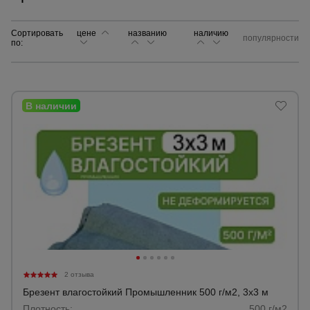
Сортировать
цене
названию
Сетка,
наличию
популярности
по:
тенты,
брезенты
Строительные
подъемники
Грузоподъемное
оборудование
Каталог
Мусоропровод
строительный
всех
товаров
2 отзыва
Фанера
Брезент влагостойкий Промышленник 500 г/м2, 3х3 м
ламинированная
Плотность:
500 г/м2