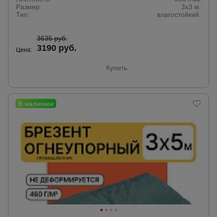
Размер:
3х3 м.
Тип:
влагостойкий.
Опалубка
3635 руб.
3190 руб.
Цена:
Вибротехника
Купить
для
строительства
Оборудование
для работы с
арматурой
Оборудование
для бетонных
работ
Техника