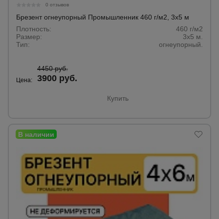
для
0 отзывов
склада
Брезент огнеупорный Промышленник 460 г/м2, 3х5 м
Плотность:
460 г/м2
Размер:
3х5 м.
Тачки
Тип:
огнеупорный.
строительные
и садовые
4450 руб.
3900 руб.
Цена:
Лестницы
Купить
и
стремянки
Штукатурные
комплекты
Сварочные
аппараты