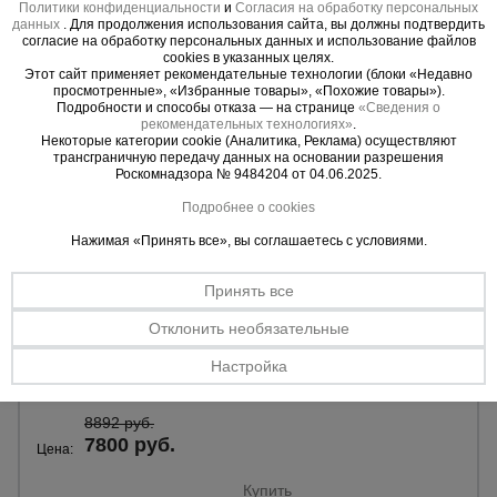
Политики конфиденциальности
и
Согласия на обработку персональных
данных
. Для продолжения использования сайта, вы должны подтвердить
согласие на обработку персональных данных и использование файлов
cookies в указанных целях.
Этот сайт применяет рекомендательные технологии (блоки «Недавно
просмотренные», «Избранные товары», «Похожие товары»).
Подробности и способы отказа — на странице
«Сведения о
рекомендательных технологиях»
.
Некоторые категории cookie (Аналитика, Реклама) осуществляют
трансграничную передачу данных на основании разрешения
Роскомнадзора № 9484204 от 04.06.2025.
Подробнее о cookies
Нажимая «Принять все», вы соглашаетесь с условиями.
0 отзывов
Принять все
Защитно-улавливающая сетка (ЗУС) Промышленник
комплект кронштейн и 2 опоры с креплением
Отклонить необязательные
Материал:
сталь.
Настройка
Вес:
45,0 кг.
8892 руб.
7800 руб.
Цена:
Купить