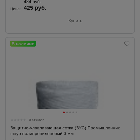
484 руб.
425 руб.
Цена:
Опалубка
Купить
Вибротехника
для
строительства
Оборудование
для работы с
арматурой
Оборудование
для бетонных
работ
0 отзывов
Защитно-улавливающая сетка (ЗУС) Промышленник
шнур полипропиленовый 3 мм
Техника