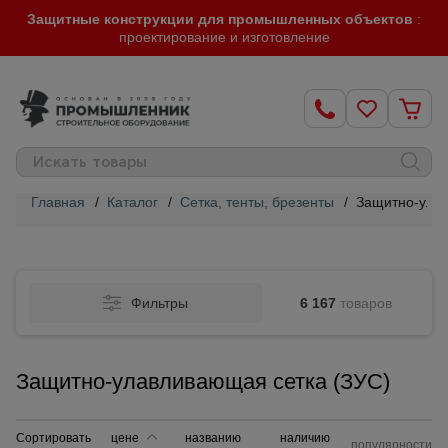
Защитные конструкции для промышленных объектов
:
проектирование и изготовление
Главная
/
Каталог
/
Сетка, тенты, брезенты
/
Защитно-улав
Строительные
леса
Фильтры
6 167
товаров
Вышки-
туры
Защитно-улавливающая сетка (ЗУС)
Подмости
строительные
Сортировать
цене
названию
наличию
популярности