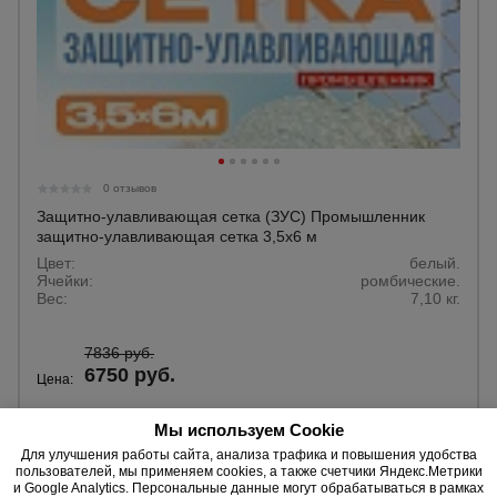
0 отзывов
Защитно-улавливающая сетка (ЗУС) Промышленник
защитно-улавливающая сетка 3,5х6 м
Цвет:
белый.
Ячейки:
ромбические.
Вес:
7,10 кг.
7836 руб.
6750 руб.
Цена:
Купить
Мы используем Cookie
Для улучшения работы сайта, анализа трафика и повышения удобства
пользователей, мы применяем cookies, а также счетчики Яндекс.Метрики
и Google Analytics. Персональные данные могут обрабатываться в рамках