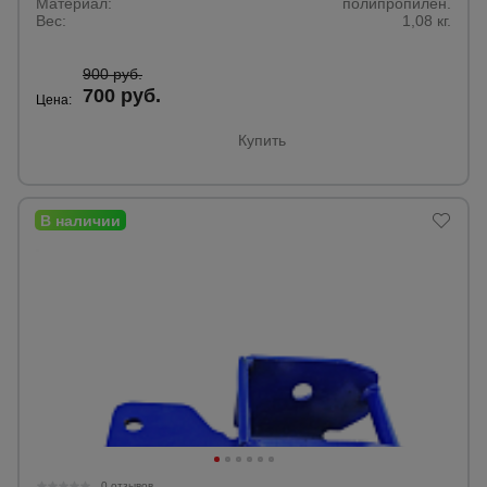
для
Материал:
полипропилен.
склада
Вес:
1,08 кг.
900 руб.
700 руб.
Тачки
Цена:
строительные
и садовые
Купить
Лестницы
и
стремянки
Штукатурные
комплекты
Сварочные
аппараты
0 отзывов