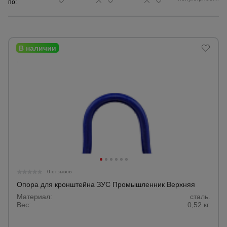
по:
Сетка,
тенты,
брезенты
Строительные
подъемники
Грузоподъемное
оборудование
Каталог
Мусоропровод
0 отзывов
строительный
всех
товаров
Опора для кронштейна ЗУС Промышленник Верхняя
Материал:
сталь.
Вес:
0,52 кг.
Фанера
ламинированная