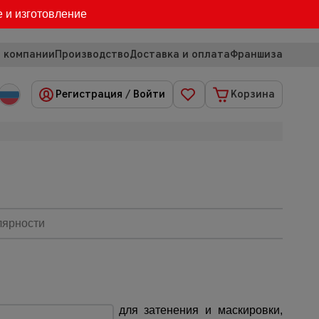
е и изготовление
 компании
Производство
Доставка и оплата
Франшиза
Регистрация
/
Войти
Корзина
лярности
птимальное решение для затенения и маскировки,