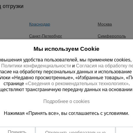
и, создания навесов, укрытий для охоты, иных объектов в 
 отгрузки
собой облегченный объемный сетчатый материал различных
оторого изготовлена сеть, обработан специальной пропиткой
а
 от избыточной влажности и палящего солнца. Пожаробез
Краснодар
Москва
 стандартных размеров соединяется между собой при помощ
атурой
Санкт-Петербург
Симферополь
от
Пятигорск
Екатеринбург
Мы используем Cookie
вышения удобства пользователей, мы применяем cookies, а 
Тюмень
Луганск
х
Политики конфиденциальности
и
Согласия на обработку 
ласие на обработку персональных данных и использование 
Южно-Сахалинск
Абхазия
блоки «Недавно просмотренные», «Избранные товары», «П
странице
«Сведения о рекомендательных технологиях»
Баку
Казахстан
.
существляют трансграничную передачу данных на основании
ная справочная
Краснодар
Бишкек
Подробнее о cookies
(800) 200-25-90
+7 (861) 22
Нажимая «Принять все», вы соглашаетесь с условиями.
азать звонок
Заказать звонок
платно по России
Пн-Пт: с 8:00 до 17:00
Сб: с 09:00 до 15:00,
Принять
Отклонить необязательные