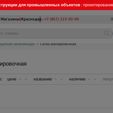
струкции для промышленных объектов
: проектировани
Магазины
Краснодар
+7 (861) 225-00-90
О
ащитная затеняющая
/
Сетка маскировочная
кировочная
о:
цене
названию
наличию
попу
об применения сетки маскировочной затеняющей:
о