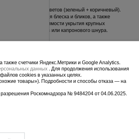
любых условиях.
 комбинированных цветов (зеленый + коричневый).
, с целью уменьшения блеска и бликов, а также
опасна. При необходимости укрытия крупных
и крепежных хомутов или капронового шнура.
также счетчики Яндекс.Метрики и Google Analytics.
персональных данных
. Для продолжения использования
файлов cookies в указанных целях.
охожие товары»). Подробности и способы отказа — на
 разрешения Роскомнадзора № 9484204 от 04.06.2025.
Мы в социальных сетях:
5-00-90
Каталог
всех
Принимаем к оплате
товаров
,