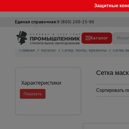
Защитные кон
Единая справочная:
8 (800) 200-25-90
Каталог
Главная
/
Каталог
/
Сетка, тенты, брезенты
/
Сетка з
Строительные леса
Вышки-туры
Сетка мас
Подмости строительные
Характеристики
Сетка, тенты, брезенты
Сортировать п
Строительные подъемники
Грузоподъемное оборудование
Мусоропровод строительный
Лучший спос
Фанера ламинированная