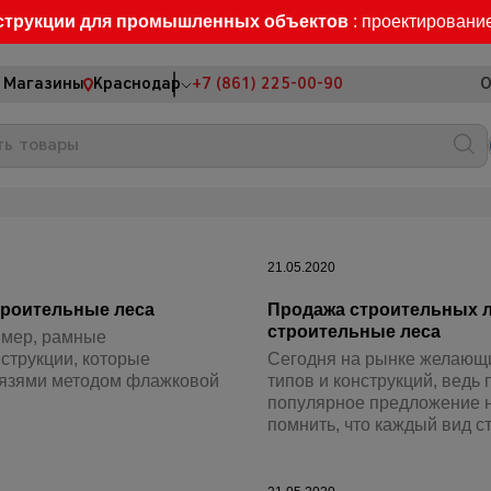
струкции для промышленных объектов
: проектировани
Магазины
Краснодар
+7 (861) 225-00-90
О
21.05.2020
троительные леса
Продажа строительных л
строительные леса
имер, рамные
струкции, которые
Сегодня на рынке желающи
вязями методом флажковой
типов и конструкций, ведь
популярное предложение н
помнить, что каждый вид ст