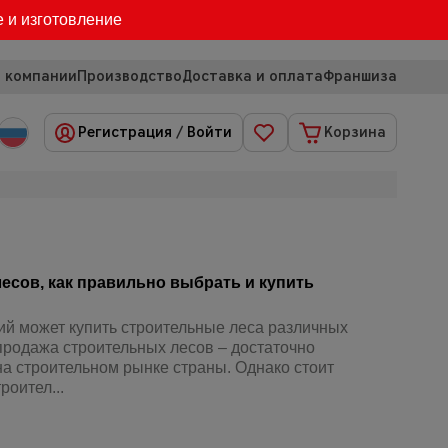
е и изготовление
 компании
Производство
Доставка и оплата
Франшиза
Регистрация
/
Войти
Корзина
есов, как правильно выбрать и купить
й может купить строительные леса различных
 продажа строительных лесов – достаточно
а строительном рынке страны. Однако стоит
роител...