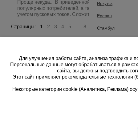
Проще некуда... В приведенной таблице указаны м
Иркутск
популярных потребителей, а также их полная потр
учетом пусковых токов. Сложите мощности необход
Ереван
Страницы:
1
2
3
4
5
...
8
След.
Стамбул
Другой
Для улучшения работы сайта, анализа трафика и по
Персональные данные могут обрабатываться в рамка
сайта, вы должны подтвердить сог
Этот сайт применяет рекомендательные технологии (
Некоторые категории cookie (Аналитика, Реклама) о
Каталог товаров
Еди
О компании
8 
Аренда оборудования
Франшиза
Зак
Доставка
Контакты
бес
Статьи
Защитные конструкции