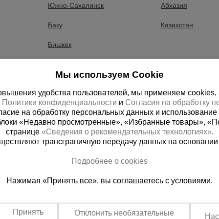
ощности наиболее
Вашему вниманию предста
Южно-Сахалинск
Абхазия
ебляемая мощность с
подборе электрогенератор
имых для одновремен...
потребители планируются к
Баку
Казахстан
Бишкек
Мы используем Cookie
вышения удобства пользователей, мы применяем cookies, а 
х
Политики конфиденциальности
и
Согласия на обработку 
ласие на обработку персональных данных и использование 
блоки «Недавно просмотренные», «Избранные товары», «П
странице
«Сведения о рекомендательных технологиях»
.
существляют трансграничную передачу данных на основании
ная справочная
Краснодар
Подробнее о cookies
(800) 200-25-90
+7 (861) 22
Нажимая «Принять все», вы соглашаетесь с условиями.
азать звонок
Заказать звонок
платно по России
Пн-Пт: с 8:00 до 17:00
Сб: с 09:00 до 15:00,
Принять
Отклонить необязательные
Вс: выходной
Нас