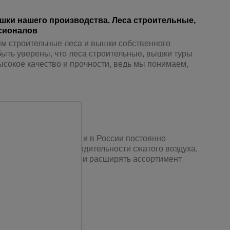
шки нашего производства. Леса строительные,
сионалов
м строительные леса и вышки собственного
ыть уверены, что леса строительные, вышки туры
ысокое качество и прочности, ведь мы понимаем,
от Fubag
роизводства в Европе и в России постоянно
требностей в производительности сжатого воздуха,
ет модернизировать и расширять ассортимент
Каталог
всех
товаров
 электростанции