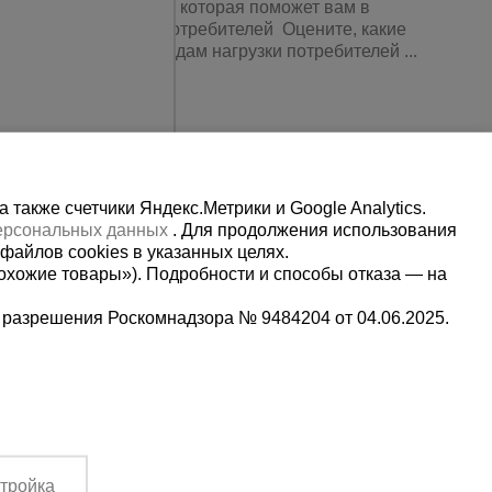
вленна информация, которая поможет вам в
а. 1. Планирование потребителей Оцените, какие
 подключению. По видам нагрузки потребителей ...
также счетчики Яндекс.Метрики и Google Analytics.
персональных данных
. Для продолжения использования
файлов cookies в указанных целях.
охожие товары»). Подробности и способы отказа — на
 разрешения Роскомнадзора № 9484204 от 04.06.2025.
Мы в социальных сетях:
5-00-90
Принимаем к оплате
,
тройка