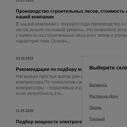
21.05.2020
Опалубка
Производство строительных лесов, стоимость 
нашей компании
Вибротехника для строительств
В нашей компании с текущего года производство и
Оборудование для работы с арм
лесов вышло на новый уровень, что позволило уст
стоимость на строительные леса всех типов и улуч
Оборудование для бетонных раб
характеристики. Основн...
Техника для склада
Тачки строительные и садовые
10.10.2022
Выберите скла
Лестницы и стремянки
Рекомендации по подбору компрессора
Несколько простых шагов для правильного выбора 
Штукатурные комплекты
компрессора По технологии сжатия воздуха наибо
Беларусь
компрессоры – поршневые и винтовые. Поршневые
Сварочные аппараты
если потребность в в...
Ростов-на-Дону
Тепловые пушки
Пермь
Металл и металлообработка
21.05.2020
Грозный
Подбор мощности электрогенератора (очень пр