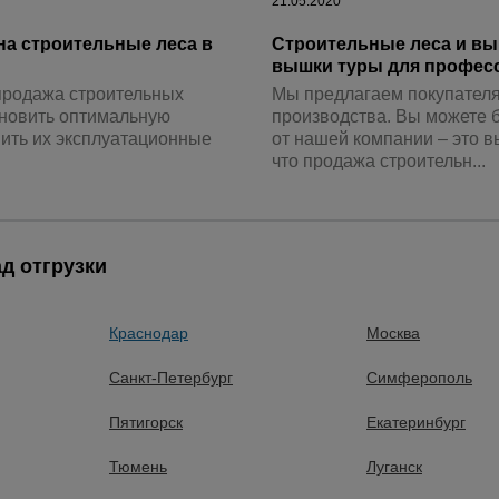
21.05.2020
на строительные леса в
Строительные леса и вы
вышки туры для профес
а
 продажа строительных
Мы предлагаем покупателя
атурой
ановить оптимальную
производства. Вы можете б
шить их эксплуатационные
от нашей компании – это в
от
что продажа строительн...
21.05.2020
д отгрузки
Компрессорная техника 
компрессора 1. Выбор типа
Учитывая то, что многие п
лее популярные
повышают планку своих по
Краснодар
Москва
 компрессоры выбирают,
компания FUBAG продолжа
компрессорного оборудо...
Санкт-Петербург
Симферополь
Пятигорск
Екатеринбург
21.05.2020
Тюмень
Луганск
осто)
Рекомендации по выбору