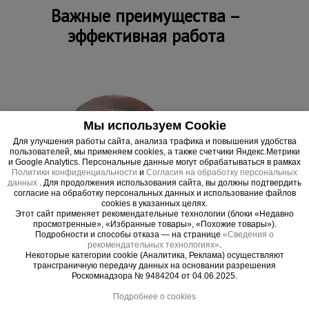
Важные преимущества –
Тепловые
пушки
эффективная работа
Металл и
металлообработка
Мы используем Cookie
Для улучшения работы сайта, анализа трафика и повышения удобства
пользователей, мы применяем cookies, а также счетчики Яндекс.Метрики
и Google Analytics. Персональные данные могут обрабатываться в рамках
Политики конфиденциальности
и
Согласия на обработку персональных
данных
. Для продолжения использования сайта, вы должны подтвердить
согласие на обработку персональных данных и использование файлов
cookies в указанных целях.
Этот сайт применяет рекомендательные технологии (блоки «Недавно
просмотренные», «Избранные товары», «Похожие товары»).
Подробности и способы отказа — на странице
«Сведения о
рекомендательных технологиях»
.
Некоторые категории cookie (Аналитика, Реклама) осуществляют
трансграничную передачу данных на основании разрешения
Внимание!
Упаковка
Роскомнадзора № 9484204 от 04.06.2025.
Ширина, см
270
Подробнее о cookies
Информацию об условиях отпуска
(реализации) уточняйте у продавца.