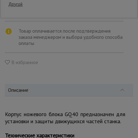
товара
Другой
Транспортной компанией по вашему
выбору
Опалубка
Товар оплачивается после подтверждения
заказа менеджером и выбора удобного способа
Вибротехника
оплаты
для
строительства
В избранное
Оборудование
для работы с
арматурой
Описание
Оборудование
для бетонных
работ
Корпус ножевого блока GQ40 предназначен для
установки и защиты движущихся частей станка.
Техника
Технические характеристики