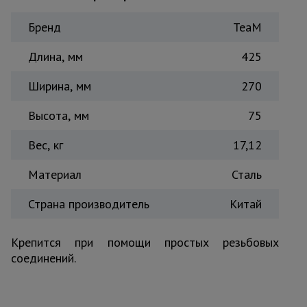
для
склада
Бренд
TeaM
Длина, мм
425
Тачки
строительные
и садовые
Ширина, мм
270
Высота, мм
75
Лестницы
и
Вес, кг
17,12
стремянки
Материал
Сталь
Штукатурные
Страна производитель
Китай
комплекты
Крепится при помощи простых резьбовых
соединений.
Сварочные
аппараты