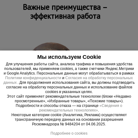
Важные преимущества –
Тепловые
пушки
эффективная работа
Металл и
металлообработка
Мы используем Cookie
Для улучшения работы сайта, анализа трафика и повышения удобства
пользователей, мы применяем cookies, а также счетчики Яндекс.Метрики
и Google Analytics. Персональные данные могут обрабатываться в рамках
Политики конфиденциальности
и
Согласия на обработку персональных
данных
. Для продолжения использования сайта, вы должны подтвердить
согласие на обработку персональных данных и использование файлов
cookies в указанных целях.
Этот сайт применяет рекомендательные технологии (блоки «Недавно
просмотренные», «Избранные товары», «Похожие товары»).
Подробности и способы отказа — на странице
«Сведения о
рекомендательных технологиях»
.
Некоторые категории cookie (Аналитика, Реклама) осуществляют
трансграничную передачу данных на основании разрешения
Внимание!
Упаковка
Роскомнадзора № 9484204 от 04.06.2025.
Ширина, см
270
Информацию об условиях отпуска
Подробнее о cookies
(реализации) уточняйте у продавца.