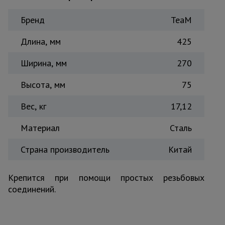
для
склада
Бренд
TeaM
Длина, мм
425
Тачки
строительные
и садовые
Ширина, мм
270
Высота, мм
75
Лестницы
и
Вес, кг
17,12
стремянки
Материал
Сталь
Штукатурные
Страна производитель
Китай
комплекты
Крепится при помощи простых резьбовых
соединений.
Сварочные
аппараты