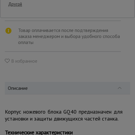
товара
Другой
Транспортной компанией по вашему
выбору
Опалубка
Товар оплачивается после подтверждения
заказа менеджером и выбора удобного способа
Вибротехника
оплаты
для
строительства
В избранное
Оборудование
для работы с
арматурой
Описание
Оборудование
для бетонных
работ
Корпус ножевого блока GQ40 предназначен для
установки и защиты движущихся частей станка.
Техника
Технические характеристики