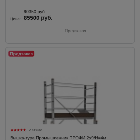
90350 руб.
85500 руб.
Опалубка
Цена:
Предзаказ
Вибротехника
для
строительства
Оборудование
для работы с
арматурой
Оборудование
для бетонных
работ
2 отзыва
Техника
Вышка-тура Промышленник ПРОФИ 2х9/H=4м