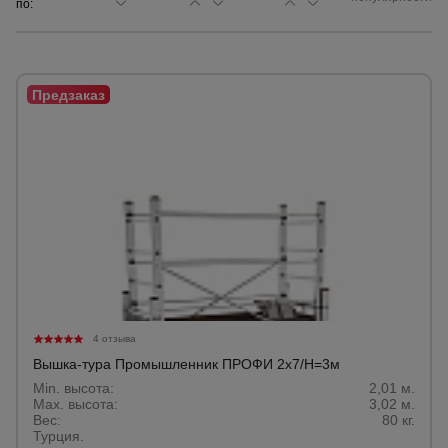
по:
Сетка,
тенты,
брезенты
Строительные
подъемники
Грузоподъемное
оборудование
Каталог
Мусоропровод
4 отзыва
строительный
всех
товаров
Вышка-тура Промышленник ПРОФИ 2х7/H=3м
Min. высота:
2,01 м.
Max. высота:
3,02 м.
Фанера
Вес:
80 кг.
ламинированная
Турция.