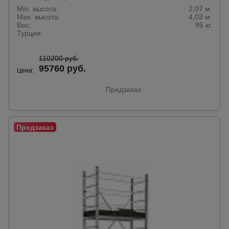
для
склада
Min. высота:
2,07 м.
Max. высота:
4,03 м.
Вес:
95 кг.
Турция.
Тачки
строительные
110200 руб.
и садовые
95760 руб.
Цена:
Предзаказ
Лестницы
и
стремянки
Штукатурные
комплекты
Сварочные
аппараты