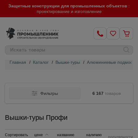
Защитные конструкции для промышленных объектов
:
проектирование и изготовление
Главная
/
Каталог
/
Вышки-туры
/
Алюминиевые подмости 
Строительные
леса
Фильтры
6 167
товаров
Вышки-
туры
Вышки-туры Профи
Подмости
строительные
Сортировать
цене
названию
наличию
популярности