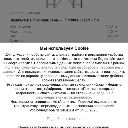
Тепловые
пушки
0 отзывов
Вышка-тура Промышленник ПРОФИ 2х11/H=5м
Min. высота:
3,03 м.
Металл и
Max. высота:
5,19 м.
металлообработка
Вес:
110 кг.
Турция.
Мы используем Cookie
120560 руб.
Для улучшения работы сайта, анализа трафика и повышения удобства
пользователей, мы применяем cookies, а также счетчики Яндекс.Метрики
108820 руб.
Цена:
и Google Analytics. Персональные данные могут обрабатываться в рамках
Политики конфиденциальности
и
Согласия на обработку персональных
данных
. Для продолжения использования сайта, вы должны подтвердить
Предзаказ
согласие на обработку персональных данных и использование файлов
cookies в указанных целях.
Этот сайт применяет рекомендательные технологии (блоки «Недавно
просмотренные», «Избранные товары», «Похожие товары»).
Подробности и способы отказа — на странице
«Сведения о
рекомендательных технологиях»
.
Некоторые категории cookie (Аналитика, Реклама) осуществляют
трансграничную передачу данных на основании разрешения
Роскомнадзора № 9484204 от 04.06.2025.
Подробнее о cookies
Нажимая «Принять все», вы соглашаетесь с условиями.