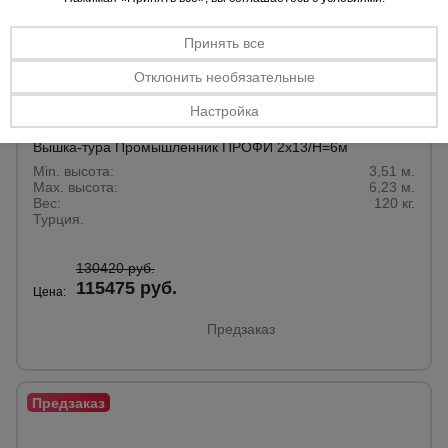
Принять все
Отклонить необязательные
Настройка
0 отзывов
Вышка-тура Промышленник ПРОФИ 2х13/H=6м
Min. высота:
3,51 м.
Max. высота:
6,23 м.
Вес:
120 кг.
Турция.
130420 руб.
115475 руб.
Цена:
Предзаказ