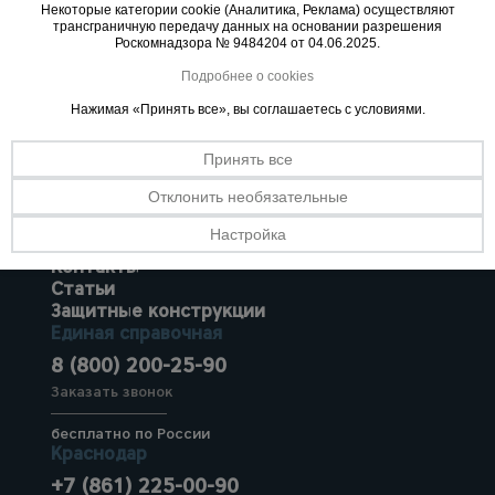
Некоторые категории cookie (Аналитика, Реклама) осуществляют
трансграничную передачу данных на основании разрешения
Роскомнадзора № 9484204 от 04.06.2025.
Опалубка
Подробнее о cookies
Нажимая «Принять все», вы соглашаетесь с условиями.
Вибротехника
Каталог товаров
для
Принять все
строительства
О компании
Отклонить необязательные
Аренда оборудования
Франшиза
Настройка
Доставка
Оборудование
Контакты
для работы с
арматурой
Статьи
Защитные конструкции
Единая справочная
8 (800) 200-25-90
Оборудование
для бетонных
Заказать звонок
работ
бесплатно по России
Краснодар
Техника
+7 (861) 225-00-90