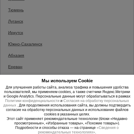
Тюмень
Сетка,
тенты,
Луганск
Мусоропровод
Фанера
брезенты
Опалубка
строительный
ламинированная
Иркутск
Южно-Сахалинск
Строительные
Вибротехника для
Оборудование для
Оборудование для
подъемники
строительства
работы с арматурой
бетонных работ
Абхазия
Ереван
Грузоподъемное
Тачки строительные
Лестницы и
оборудование
Техника для склада
Баку
и садовые
стремянки
Мы используем Cookie
Для улучшения работы сайта, анализа трафика и повышения удобства
Казахстан
пользователей, мы применяем cookies, а также счетчики Яндекс.Метрики
и Google Analytics. Персональные данные могут обрабатываться в рамках
Каталог
Мусоропровод
Стамбул
Политики конфиденциальности
и
Согласия на обработку персональных
строительный
всех
Штукатурные
Сварочные
Тепловые пушки
данных
. Для продолжения использования сайта, вы должны подтвердить
товаров
комплекты
аппараты
согласие на обработку персональных данных и использование файлов
Бишкек
cookies в указанных целях.
Этот сайт применяет рекомендательные технологии (блоки «Недавно
просмотренные», «Избранные товары», «Похожие товары»).
Фанера
Другой
Металл и
Подробности и способы отказа — на странице
«Сведения о
ламинированная
металлообработка
рекомендательных технологиях»
.