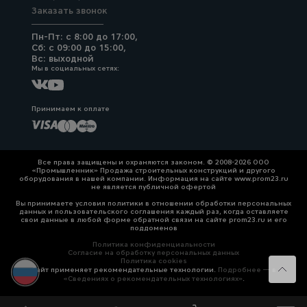
для
склада
Заказать звонок
Пн-Пт: с 8:00 до 17:00,
Сб: с 09:00 до 15:00,
Вс: выходной
Тачки
Мы в социальных сетях:
строительные
и садовые
Принимаем к оплате
Лестницы
и
стремянки
Все права защищены и охраняются законом. © 2008-2026 ООО
«Промышленник» Продажа строительных конструкций и другого
оборудования в нашей компании. Информация на сайте www.prom23.ru
не является публичной офертой
Штукатурные
Вы принимаете условия политики в отношении обработки персональных
комплекты
данных и пользовательского соглашения каждый раз, когда оставляете
свои данные в любой форме обратной связи на сайте prom23.ru и его
поддоменов
Политика конфиденциальности
Согласие на обработку персональных данных
Сварочные
Политика cookies
Сайт применяет рекомендательные технологии.
аппараты
Подробнее — в
«Сведениях о рекомендательных технологиях»
.