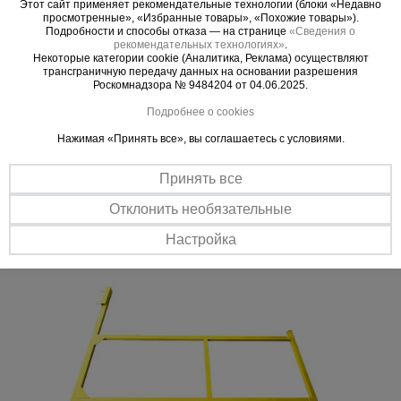
Этот сайт применяет рекомендательные технологии (блоки «Недавно
просмотренные», «Избранные товары», «Похожие товары»).
Подробности и способы отказа — на странице
«Сведения о
Важные преимущества –
рекомендательных технологиях»
.
Некоторые категории cookie (Аналитика, Реклама) осуществляют
эффективная работа
трансграничную передачу данных на основании разрешения
Роскомнадзора № 9484204 от 04.06.2025.
Подробнее о cookies
Безопасность
В консолях предусмотрены пазы для установки ограждений из
Нажимая «Принять все», вы соглашаетесь с условиями.
дерева или металла.
Надежность
Принять все
Консоль изготовлена из сварной профильной трубы и
Отклонить необязательные
выдерживает нагрузку до 200-250 кг/шт. Фиксируется между
плитами перекрытия.
Настройка