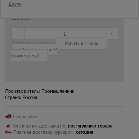
Другой
Последнее обновление цены: 21.07.2026
Опалубка
13:33:51
Вибротехника
Добавить в корзину
Купить в 1 клик
для
Нашли дешевле?
строительства
Снизим цену!
Оборудование
для работы с
арматурой
Производитель: Промышленник
Страна: Россия
Оборудование
для бетонных
работ
Самовывоз:
Бесплатная доставка по:
поступлению товара
Платная доставка курьером:
сегодня
Техника