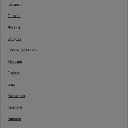
Грозный
Сетка,
Тюмень
тенты,
брезенты
Луганск
Иркутск
Строительные
подъемники
Южно-Сахалинск
Абхазия
Грузоподъемное
оборудование
Ереван
Баку
Каталог
Мусоропровод
Казахстан
строительный
всех
товаров
Стамбул
Бишкек
Фанера
17280 руб.
ламинированная
15 150
₽
Распечатать