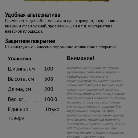
Удобная альтернатива
Применяется для облегчения доступа к эркерам, внутренним и
внешним углам зданий, проемам, нишам и т.д. Альтернатива
навесной площадки.
Защитное покрытие
На конструкцию нанесено порошково-полимерное покрытие.
Внимание!
Упаковка
Ширина, см
100
Информацию об условиях отпуска
(реализации) уточняйте у продавца.
Информация о технических
Высота, см
308
характеристиках, комплекте поставки,
стране изготовления и внешнем виде
Длина, см
200
товара носит справочный характер.
Стоимость товара и стоимость доставки
Вес, кг
100.0
приблизительная и зависит от региона,
из которого поступил заказ. Точную
стоимость уточняйте у продавца. Вся
Единица
Штука
информация о товарах на сайте
prom23.ru носит справочный характер
товара
и не является публичной офертой в
соответствии с пунктом 2 статьи 437 ГК
РФ. Убедительно просим Вас при
покупке проверять наличие желаемых
функций и характеристик.