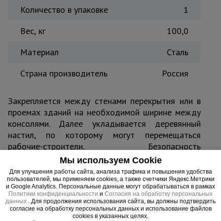
Количество в упаковке
1
Вес, кг
100,0
Материал
Сталь
Страна производитель
Россия
Закрепляется между стенами перекрытия или в
проемах зданий на необходимой ширине между
консолями. Далее укладывается деревянный
настил, по которому могут перемещаться
рабочие-строители. Безопасность
обеспечивается установкой металлического
Мы используем Cookie
швеллера или деревянных досок в боковые
Для улучшения работы сайта, анализа трафика и повышения удобства
пазы на консоли. Альтернатива навесной
пользователей, мы применяем cookies, а также счетчики Яндекс.Метрики
и Google Analytics. Персональные данные могут обрабатываться в рамках
площадки в условиях ограниченного
Политики конфиденциальности
и
Согласия на обработку персональных
пространства.
данных
. Для продолжения использования сайта, вы должны подтвердить
согласие на обработку персональных данных и использование файлов
cookies в указанных целях.