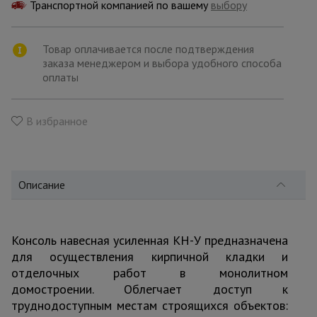
для
Транспортной компанией по вашему
выбору
склада
Товар оплачивается после подтверждения
заказа менеджером и выбора удобного способа
Тачки
строительные
оплаты
и садовые
В избранное
Лестницы
и
стремянки
Описание
Штукатурные
комплекты
Консоль навесная усиленная КН-У предназначена
для осуществления кирпичной кладки и
Сварочные
отделочных работ в монолитном
аппараты
домостроении. Облегчает доступ к
труднодоступным местам строящихся объектов: