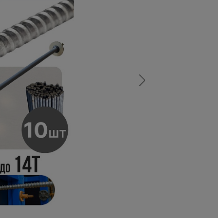
а
атурой
от