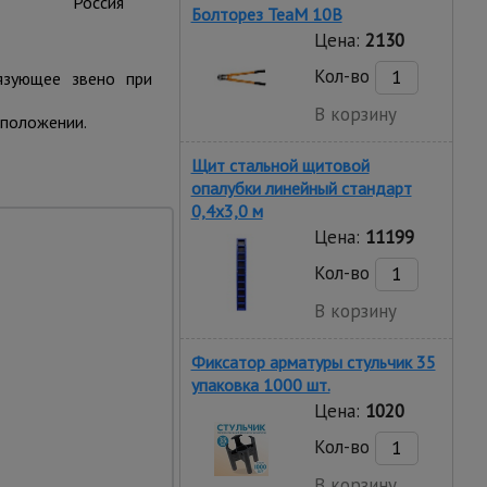
Россия
Болторез TeaM 10B
Цена:
2130
Кол-во
язующее звено при
В корзину
 положении.
Щит стальной щитовой
опалубки линейный стандарт
0,4x3,0 м
Цена:
11199
Кол-во
В корзину
Фиксатор арматуры стульчик 35
 т
упаковка 1000 шт.
Цена:
1020
Кол-во
В корзину