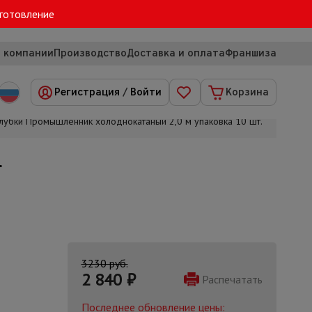
зготовление
 компании
Производство
Доставка и оплата
Франшиза
Регистрация
/
Войти
Корзина
алубки Промышленник холоднокатаный 2,0 м упаковка 10 шт.
.
3230 руб.
2 840
₽
Распечатать
Последнее обновление цены: