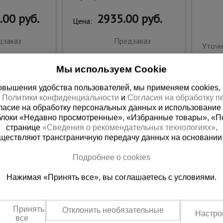
.00 руб.
2935.00 руб.
Цена:
дзаказ
Предзаказ
Уточн
Мы используем Cookie
вышения удобства пользователей, мы применяем cookies, а 
х
Политики конфиденциальности
и
Согласия на обработку 
ласие на обработку персональных данных и использование 
блоки «Недавно просмотренные», «Избранные товары», «П
странице
«Сведения о рекомендательных технологиях»
.
существляют трансграничную передачу данных на основании
Подробнее о cookies
ная справочная
Краснодар
Нажимая «Принять все», вы соглашаетесь с условиями.
(800) 200-25-90
+7 (861) 22
азать звонок
Заказать звонок
Принять
Отклонить необязательные
Настро
платно по России
Пн-Пт: с 8:00 до 17:00
все