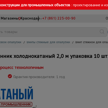
конструкции для промышленных объектов
: проектирование и и
Магазины
Краснодар
+7 (861) 225-00-90
О
овой опалубки
/
Винты стяжные для опалубки
/
Винт стяжной для оп
ник холоднокатаный 2,0 м упаковка 10 шт
процесс технологичным
Гарантия производителя: 1 год