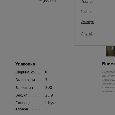
трубки ПВХ
Иркутск
Ереван
Стамбул
Другой
Внима
Упаковка
Ширина, см
8
Информац
комплекте
Высота, см
5
стоимость
продавца.
Длина, см
200
соответс
и характ
Вес, кг
28.9
Единица
Штука
товара