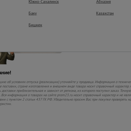
Южно-Сахалинск
использованию
Абхазия
Баку
Казахстан
Бишкек
ние!
ию об условиях отпуска (реализации) уточняйте у продавца. Информация о техниче
 поставки, стране изготовления и внешнем виде товара носит справочный характер. 
 доставки приблизительная и зависит от региона, из которого поступил заказ. Точную
 Вся информация о товарах на сайте prom23.ru носит справочный характер и не явл
твии с пунктом 2 статьи 437 ГК РФ. Убедительно просим Вас при покупке проверять
еристик.