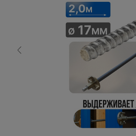
Опалубка
Вибротехника для строительств
Оборудование для работы с арм
Оборудование для бетонных раб
Техника для склада
Тачки строительные и садовые
Лестницы и стремянки
Штукатурные комплекты
Сварочные аппараты
Тепловые пушки
Металл и металлообработка