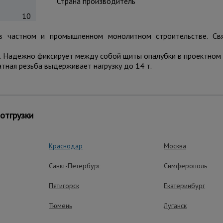
Страна производитель
10
 в частном и промышленном монолитном строительстве. Св
ВХ. Надежно фиксирует между собой щиты опалубки в проектном
тная резьба выдерживает нагрузку до 14 т.
ущества – эффективная работа
отгрузки
Краснодар
Москва
Усиленная резьба
Санкт-Петербург
Симферополь
Выдерживает нагрузку до 14
Пятигорск
Екатеринбург
Тюмень
Долговечность
Луганск
Подлежит многоразовому