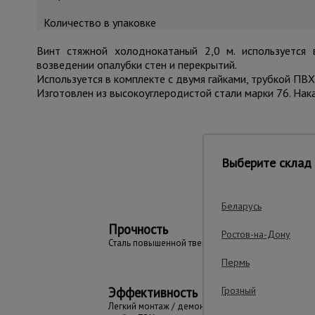
Количество в упаковке
Винт стяжной холоднокатаный 2,0 м. используется
возведении опалубки стен и перекрытий.
Используется в комплекте с двумя гайками, трубкой П
Изготовлен из высокоуглеродистой стали марки 76. Нака
Важные преим
Выберите склад 
Беларусь
Прочность
Ростов-на-Дону
Сталь повышенной твердости - 76
Пермь
Эффективность
Грозный
Легкий монтаж / демонтаж через