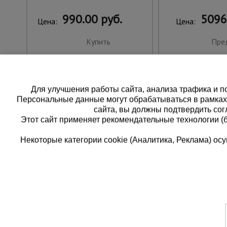
990.00 руб.
5096
Цена:
Цена:
Купить
Пре
Для улучшения работы сайта, анализа трафика и по
Персональные данные могут обрабатываться в рамка
сайта, вы должны подтвердить сог
Этот сайт применяет рекомендательные технологии (
Некоторые категории cookie (Аналитика, Реклама) о
Каталог товаров
Еди
О компании
8 
Аренда оборудования
Франшиза
Зак
Доставка
Контакты
бес