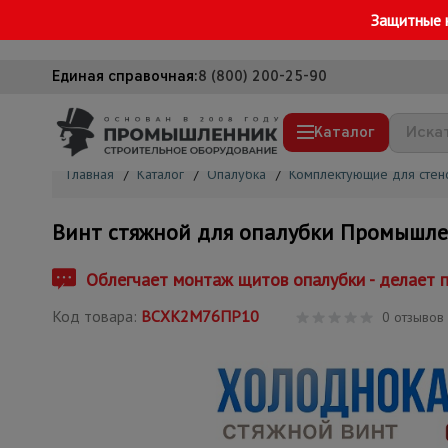
Защитные 
Единая справочная:
8 (800) 200-25-90
Каталог
Главная
/
Каталог
/
Опалубка
/
Комплектующие для стен
Строительные леса
Винт стяжной для опалубки Промышлен
Вышки-туры
Подмости строительные
Облегчает монтаж щитов опалубки - делает 
Сетка, тенты, брезенты
Код товара:
ВСХК2М76ПР10
0 отзывов
Строительные подъемники
Грузоподъемное оборудование
Мусоропровод строительный
Фанера ламинированная