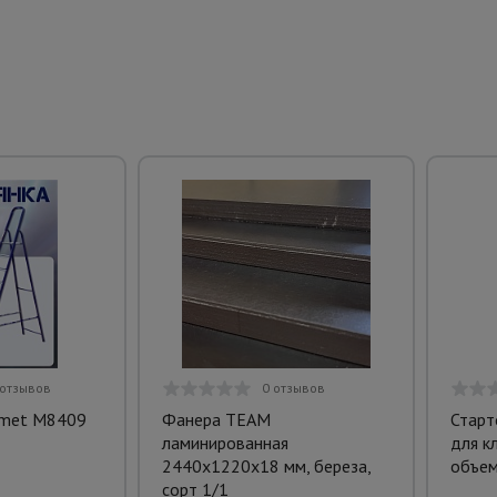
 отзывов
0 отзывов
umet M8409
Фанера TEAM
Старт
ламинированная
для к
2440х1220х18 мм, береза,
объем
сорт 1/1