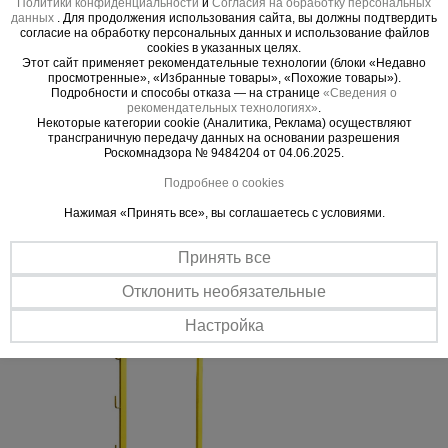
Политики конфиденциальности
и
Согласия на обработку персональных
данных
. Для продолжения использования сайта, вы должны подтвердить
согласие на обработку персональных данных и использование файлов
cookies в указанных целях.
Важные преимущества –
Этот сайт применяет рекомендательные технологии (блоки «Недавно
просмотренные», «Избранные товары», «Похожие товары»).
эффективная работа
Подробности и способы отказа — на странице
«Сведения о
рекомендательных технологиях»
.
Некоторые категории cookie (Аналитика, Реклама) осуществляют
Безопасность
трансграничную передачу данных на основании разрешения
В консолях предусмотрены пазы для установки ограждений из
Роскомнадзора № 9484204 от 04.06.2025.
дерева или металла.
Подробнее о cookies
Надежность
Нажимая «Принять все», вы соглашаетесь с условиями.
Консоль изготовлена из сварной профильной трубы и
выдерживает нагрузку до 200-250 кг/шт. Фиксируется между
плитами перекрытия.
Принять все
Отклонить необязательные
Настройка