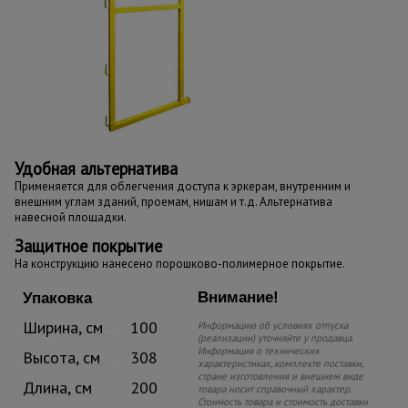
Удобная альтернатива
Применяется для облегчения доступа к эркерам, внутренним и
внешним углам зданий, проемам, нишам и т.д. Альтернатива
навесной площадки.
Защитное покрытие
На конструкцию нанесено порошково-полимерное покрытие.
Внимание!
Упаковка
Ширина, см
100
Информацию об условиях отпуска
(реализации) уточняйте у продавца.
Информация о технических
Высота, см
308
характеристиках, комплекте поставки,
стране изготовления и внешнем виде
Длина, см
200
товара носит справочный характер.
Стоимость товара и стоимость доставки