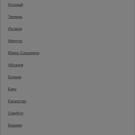
Грозный
Сетка,
Тюмень
тенты,
брезенты
Луганск
Иркутск
Строительные
подъемники
Южно-Сахалинск
Абхазия
Грузоподъемное
оборудование
Ереван
Баку
Каталог
Мусоропровод
Казахстан
строительный
всех
товаров
Стамбул
Бишкек
Фанера
17280 руб.
ламинированная
15 150
₽
Распечатать