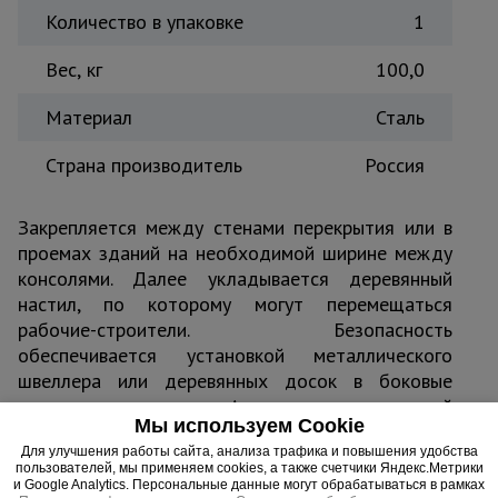
Количество в упаковке
1
Вес, кг
100,0
Материал
Сталь
Страна производитель
Россия
Закрепляется между стенами перекрытия или в
проемах зданий на необходимой ширине между
консолями. Далее укладывается деревянный
настил, по которому могут перемещаться
рабочие-строители. Безопасность
обеспечивается установкой металлического
швеллера или деревянных досок в боковые
пазы на консоли. Альтернатива навесной
Мы используем Cookie
площадки в условиях ограниченного
Для улучшения работы сайта, анализа трафика и повышения удобства
пространства.
пользователей, мы применяем cookies, а также счетчики Яндекс.Метрики
и Google Analytics. Персональные данные могут обрабатываться в рамках