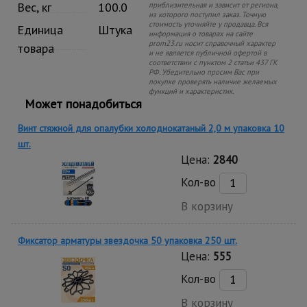
Вес, кг
100.0
приблизительная и зависит от региона,
из которого поступил заказ. Точную
стоимость уточняйте у продавца. Вся
Единица
Штука
информация о товарах на сайте
prom23.ru носит справочный характер
товара
и не является публичной офертой в
соответствии с пунктом 2 статьи 437 ГК
РФ. Убедительно просим Вас при
покупке проверять наличие желаемых
функций и характеристик.
Может понадобиться
Винт стяжной для опалубки холоднокатаный 2,0 м упаковка 10
шт.
Цена:
2840
Кол-во
В корзину
Фиксатор арматуры звездочка 50 упаковка 250 шт.
Цена:
555
Кол-во
В корзину