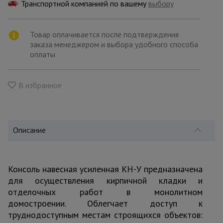
для
Транспортной компанией по вашему
выбору
склада
Товар оплачивается после подтверждения
заказа менеджером и выбора удобного способа
Тачки
строительные
оплаты
и садовые
В избранное
Лестницы
и
стремянки
Описание
Штукатурные
комплекты
Консоль навесная усиленная КН-У предназначена
для осуществления кирпичной кладки и
Сварочные
отделочных работ в монолитном
аппараты
домостроении. Облегчает доступ к
труднодоступным местам строящихся объектов: