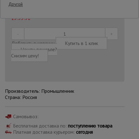
Другой
Последнее обновление цены: 21.07.2026
Опалубка
13:33:51
Вибротехника
Добавить в корзину
Купить в 1 клик
для
Нашли дешевле?
строительства
Снизим цену!
Оборудование
для работы с
арматурой
Производитель: Промышленник
Страна: Россия
Оборудование
для бетонных
работ
Самовывоз:
Бесплатная доставка по:
поступлению товара
Платная доставка курьером:
сегодня
Техника