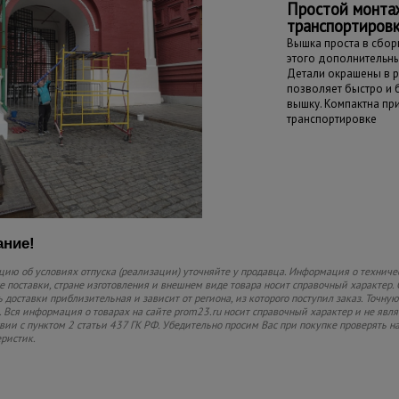
Простой монта
транспортиров
Вышка проста в сборк
этого дополнительны
Детали окрашены в р
позволяет быстро и
вышку. Компактна пр
транспортировке
ние!
ию об условиях отпуска (реализации) уточняйте у продавца. Информация о техниче
 поставки, стране изготовления и внешнем виде товара носит справочный характер. 
 доставки приблизительная и зависит от региона, из которого поступил заказ. Точную
 Вся информация о товарах на сайте prom23.ru носит справочный характер и не явл
твии с пунктом 2 статьи 437 ГК РФ. Убедительно просим Вас при покупке проверять
еристик.