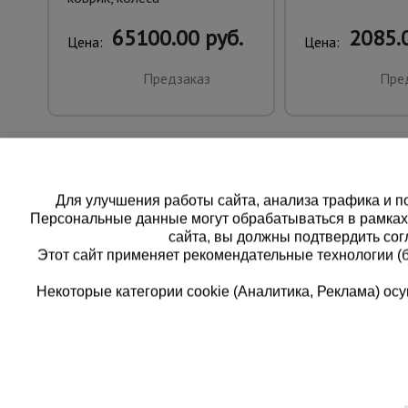
65100.00 руб.
2085.0
Цена:
Цена:
Предзаказ
Пре
Для улучшения работы сайта, анализа трафика и по
Персональные данные могут обрабатываться в рамка
сайта, вы должны подтвердить сог
Этот сайт применяет рекомендательные технологии (
Некоторые категории cookie (Аналитика, Реклама) о
Каталог товаров
Еди
О компании
8 
Аренда оборудования
Франшиза
Зак
Доставка
Контакты
бес