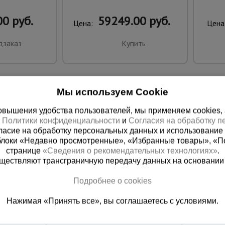
0 руб.
59249.00 руб.
Цена:
Цена
дзаказ
Купить
Мы используем Cookie
вышения удобства пользователей, мы применяем cookies, а 
х
Политики конфиденциальности
и
Согласия на обработку 
ласие на обработку персональных данных и использование 
блоки «Недавно просмотренные», «Избранные товары», «П
странице
«Сведения о рекомендательных технологиях»
.
существляют трансграничную передачу данных на основании
ная справочная
Краснодар
Подробнее о cookies
(800) 200-25-90
+7 (861) 22
Нажимая «Принять все», вы соглашаетесь с условиями.
азать звонок
Заказать звонок
платно по России
Пн-Пт: с 8:00 до 17:00