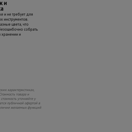
ж и
ка
е и не требует для
х инструментов.
азные цвета, что
 безошибочно собрать
и хранении и
ских характеристиках,
Стоимость товара и
 стоимость уточняйте у
яется публичной офертой в
 наличие желаемых функций