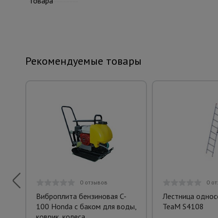
товара
Рекомендуемые товары
0 отзывов
0 о
Виброплита бензиновая C-
Лестница однос
100 Honda с баком для воды,
TeaM S4108
коврик, колеса