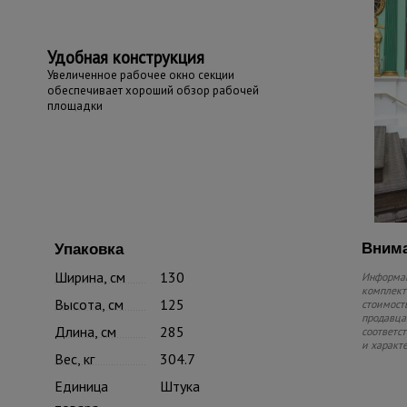
Удобная конструкция
Увеличенное рабочее окно секции
обеспечивает хороший обзор рабочей
площадки
Внима
Упаковка
Ширина, см
130
Информац
комплекте
Высота, см
125
стоимость
продавца.
Длина, см
285
соответс
и характ
Вес, кг
304.7
Единица
Штука