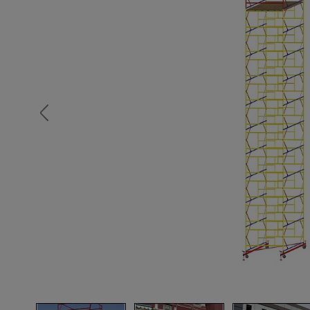
Опалубка
Вибротехника для строительств
Оборудование для работы с арм
Оборудование для бетонных раб
Техника для склада
Тачки строительные и садовые
Лестницы и стремянки
Штукатурные комплекты
Сварочные аппараты
Тепловые пушки
Металл и металлообработка