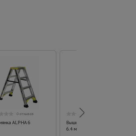
0 отзывов
0 отзывов
мянка ALPHA 6
Вышка-тура ВСПT 1.2х2.0,
6.4 м