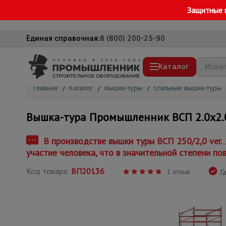
Защитные 
Единая справочная:
8 (800) 200-25-90
Каталог
Главная
/
Каталог
/
Вышки-туры
/
Стальные вышки-туры
Строительные леса
Вышка-тура Промышленник ВСП 2.0х2.0, 
Вышки-туры
Подмости строительные
В производстве вышки туры ВСП 250/2,0 ver.
участие человека, что в значительной степени по
Сетка, тенты, брезенты
Код товара:
ВП20136
Строительные подъемники
1 отзыв
Га
Грузоподъемное оборудование
Мусоропровод строительный
Фанера ламинированная