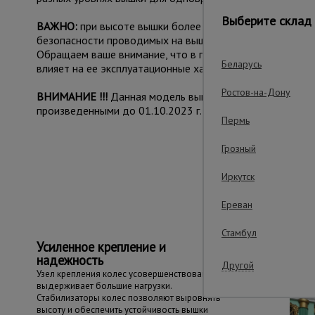
Выберите склад 
ВАЖНО:
при высоте вышки более 5 метров рекомендуе
безопасности проводимых на вышке работ.
Обращаем ваше внимание, что в процессе транспортиров
Беларусь
влияет на ее эксплуатационные характеристики и не при
Ростов-на-Дону
ВНИМАНИЕ !!!
Данная модель вышки с измененным конс
произведенными до 01.10.2023 г.
Пермь
Грозный
Важные преим
Иркутск
Ереван
Стамбул
Усиленное крепление и
надежность
Другой
Узел крепления колес усовершенствован и
выдерживает большие нагрузки.
Стабилизаторы колес позволяют выровнять
высоту и обеспечить устойчивость вышки