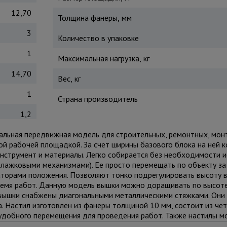
12,70
Толщина фанеры, мм
3
Количество в упаковке
1
Максимальная нагрузка, кг
14,70
Вес, кг
1
Страна производитель
1,2
рсальная передвижная модель для строительных, ремонтных, мон
ной рабочей площадкой. За счет ширины базового блока на ней
нструмент и материалы. Легко собирается без необходимости 
лажковыми механизмами). Ее просто перемещать по объекту за
торами положения. Позволяют тонко подрегулировать высоту 
ремя работ. Данную модель вышки можно доращивать по высот
и вышки снабжены диагональными металлическими стяжками. Он
. Настил изготовлен из фанеры толщиной 10 мм, состоит из че
и удобного перемещения для проведения работ. Также настилы 
дая технику безопасности. Помните, вышка выдерживает общий 