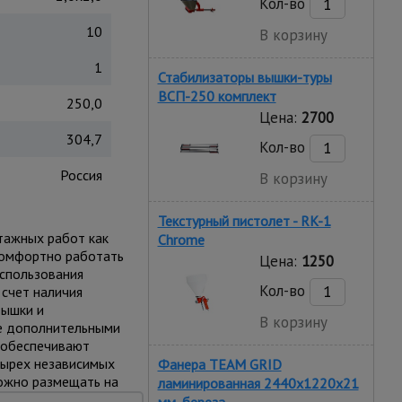
Кол-во
10
В корзину
1
Стабилизаторы вышки-туры
ВСП-250 комплект
250,0
Цена:
2700
304,7
Кол-во
Россия
В корзину
Текстурный пистолет - RK-1
тажных работ как
Chrome
 комфортно работать
Цена:
1250
использования
Кол-во
 счет наличия
вышки и
В корзину
е дополнительными
и обеспечивают
тырех независимых
Фанера TEAM GRID
можно размещать на
ламинированная 2440х1220х21
вес до 250 кг.