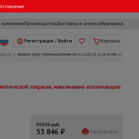
зготовление
 компании
Производство
Доставка и оплата
Франшиза
Регистрация
/
Войти
Корзина
0х2.0
/
Вышка-тура Промышленник ВСП 2.0х2.0, 13.6 м ver. 2.0
томатической покраски, максимально исключающие
59593 руб.
53 846
₽
Распечатать