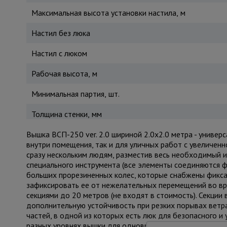
Максимальная высота установки настила, м
Настил без люка
Настил с люком
Рабочая высота, м
Минимальная партия, шт.
Толщина стенки, мм
Вышка ВСП-250 ver. 2.0 шириной 2.0х2.0 метра - униве
внутри помещения, так и для уличных работ с увеличен
сразу нескольким людям, разместив весь необходимый и
специального инструмента (все элементы соединяются ф
больших прорезиненных колес, которые снабжены фикса
зафиксировать ее от нежелательных перемещений во в
секциями до 20 метров (не входят в стоимость). Секци
дополнительную устойчивость при резких порывах ветра
частей, в одной из которых есть люк для безопасного 
разных уровнях вышки для одновременных работ, соблю