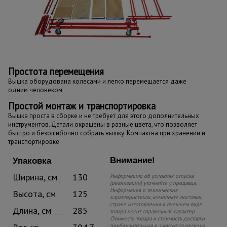
Простота перемещения
Вышка оборудована колесами и легко перемещается даже
одним человеком
Простой монтаж и транспортировка
Вышка проста в сборке и не требует для этого дополнительных
инструментов. Детали окрашены в разные цвета, что позволяет
быстро и безошибочно собрать вышку. Компактна при хранении и
транспортировке
Внимание!
Упаковка
Ширина, см
130
Информацию об условиях отпуска
(реализации) уточняйте у продавца.
Информация о технических
Высота, см
125
характеристиках, комплекте поставки,
стране изготовления и внешнем виде
Длина, см
285
товара носит справочный характер.
Стоимость товара и стоимость доставки
приблизительная и зависит от региона,