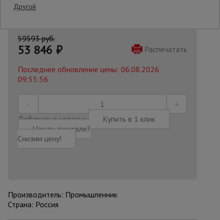
Другой
Опалубка
59593 руб.
53 846
₽
Распечатать
Вибротехника
Последнее обновление цены: 06.08.2026
для
строительства
09:55:56
Оборудование
Добавить в корзину
Купить в 1 клик
для работы с
арматурой
Нашли дешевле?
Снизим цену!
Оборудование
для бетонных
работ
Производитель: Промышленник
Страна: Россия
Техника