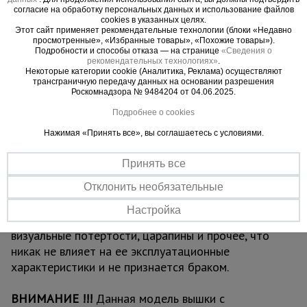
согласие на обработку персональных данных и использование файлов
люк для безопасного и удобного перемещения
cookies в указанных целях.
для проведения работ. Также настилы можно
Этот сайт применяет рекомендательные технологии (блоки «Недавно
просмотренные», «Избранные товары», «Похожие товары»).
размещать на разных уровнях вышки для
Подробности и способы отказа — на странице
«Сведения о
одновременных работ, соблюдая технику
рекомендательных технологиях»
.
Некоторые категории cookie (Аналитика, Реклама) осуществляют
безопасности. Помните, вышка выдерживает
трансграничную передачу данных на основании разрешения
общий вес до 250 кг.
Роскомнадзора № 9484204 от 04.06.2025.
Подробнее о cookies
ВАЖНО:
при высоте вышки более 5 метров
Нажимая «Принять все», вы соглашаетесь с условиями.
рекомендуем использовать комплект
стабилизаторов
для обеспечения лучшей
Принять все
устойчивости и безопасности проводимых на
вышке работ.
Отклонить необязательные
Обращаем ваше внимание, что в процессе
Настройка
транспортировки вышка может получить
визуальные потертости, царапины и прочее, что
никак не влияет на ее эксплуатационные
характеристики и не признается браком.
ВНИМАНИЕ !!!
Данная модель вышки с