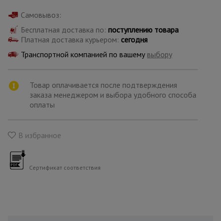
для
склада
Самовывоз:
Бесплатная доставка по:
поступлению товара
Платная доставка курьером:
сегодня
Тачки
строительные
Транспортной компанией по вашему
выбору
и садовые
Товар оплачивается после подтверждения
заказа менеджером и выбора удобного способа
Лестницы
и
оплаты
стремянки
В избранное
Штукатурные
комплекты
Сертификат соответствия
Сварочные
аппараты