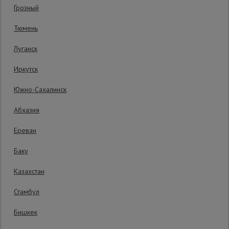
Грозный
Код товара:
ВП20136
1 отзыв
Сетка,
Тюмень
тенты,
Гарантия производителя: 1 год
брезенты
Луганск
Иркутск
Строительные
подъемники
Южно-Сахалинск
Абхазия
Грузоподъемное
оборудование
Ереван
Баку
Каталог
Мусоропровод
Казахстан
строительный
всех
товаров
Стамбул
Бишкек
Фанера
ламинированная