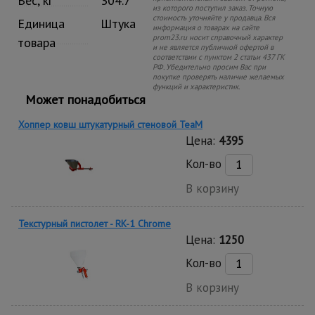
Вес, кг
304.7
из которого поступил заказ. Точную
стоимость уточняйте у продавца. Вся
Единица
Штука
информация о товарах на сайте
prom23.ru носит справочный характер
товара
и не является публичной офертой в
соответствии с пунктом 2 статьи 437 ГК
РФ. Убедительно просим Вас при
покупке проверять наличие желаемых
функций и характеристик.
Может понадобиться
Хоппер ковш штукатурный стеновой TeaM
Цена:
4395
Кол-во
В корзину
Текстурный пистолет - RK-1 Chrome
Цена:
1250
Кол-во
В корзину