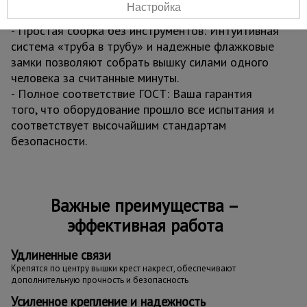
Настройка
5. Эффективность, экономящая ваше время
- Простая сборка без инструментов: Интуитивная
система «труба в трубу» и надежные флажковые
замки позволяют собрать вышку силами одного
человека за считанные минуты.
- Полное соответствие ГОСТ: Ваша гарантия
того, что оборудование прошло все испытания и
соответствует высочайшим стандартам
безопасности.
Важные преимущества –
эффективная работа
Удлиненные связи
Крепятся по центру вышки крест накрест, обеспечивают
дополнительную прочность и безопасность
Усиленное крепление и надежность