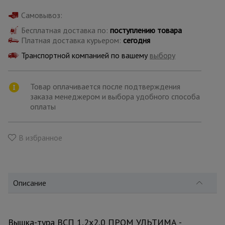
для
склада
Самовывоз:
Бесплатная доставка по:
поступлению товара
Платная доставка курьером:
сегодня
Тачки
строительные
Транспортной компанией по вашему
выбору
и садовые
Товар оплачивается после подтверждения
заказа менеджером и выбора удобного способа
Лестницы
и
оплаты
стремянки
В избранное
Штукатурные
комплекты
Описание
Сварочные
аппараты
Вышка-тура ВСП 1,2x2,0 ПРОМ УЛЬТИМА -