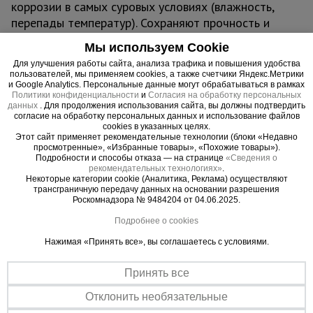
коррозии в самых суровых условиях (влажность,
перепады температур). Сохраняют прочность и
внешний вид на протяжении всего срока службы.
Мы используем Cookie
3. Безопасная и комфортная рабочая площадка
Для улучшения работы сайта, анализа трафика и повышения удобства
- Прочный настил из березовой фанеры (12 мм):
пользователей, мы применяем cookies, а также счетчики Яндекс.Метрики
Влагостойкая ламинированная поверхность
и Google Analytics. Персональные данные могут обрабатываться в рамках
Политики конфиденциальности
и
Согласия на обработку персональных
выдерживает высокие нагрузки и воздействие
данных
. Для продолжения использования сайта, вы должны подтвердить
влаги, не скользит и не прогибается. Это ваша
согласие на обработку персональных данных и использование файлов
cookies в указанных целях.
уверенность под ногами.
Этот сайт применяет рекомендательные технологии (блоки «Недавно
просмотренные», «Избранные товары», «Похожие товары»).
- Увеличенная грузоподъемность 250 кг:
Подробности и способы отказа — на странице
«Сведения о
Позволяет безопасно работать с инструментом,
рекомендательных технологиях»
.
Некоторые категории cookie (Аналитика, Реклама) осуществляют
материалами и вдвоем на секции без малейшего
трансграничную передачу данных на основании разрешения
риска.
Роскомнадзора № 9484204 от 04.06.2025.
4. Долговечность, которая бросает вызов
Подробнее о cookies
времени
Нажимая «Принять все», вы соглашаетесь с условиями.
- Турецкое порошковое покрытие Picante Boya:
Эстетичный и исключительно стойкий барьер
Принять все
против царапин, УФ-излучения и агрессивных
сред. Конструкция сохраняет профессиональный
Отклонить необязательные
вид после многих лет интенсивной эксплуатации.