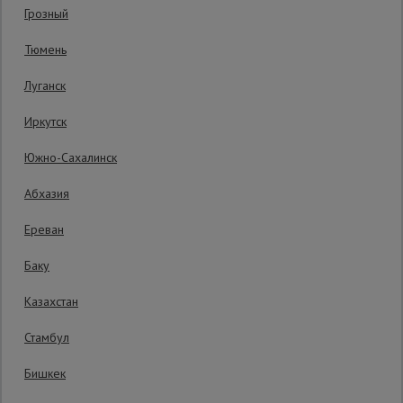
Грозный
Код товара:
ВППУ1240
0 отзывов
Сетка,
Тюмень
тенты,
Гарантия производителя: 1 год
брезенты
Луганск
Иркутск
Строительные
подъемники
Южно-Сахалинск
Абхазия
Грузоподъемное
оборудование
Ереван
Баку
Каталог
Мусоропровод
Казахстан
строительный
всех
товаров
Стамбул
Бишкек
Фанера
ламинированная