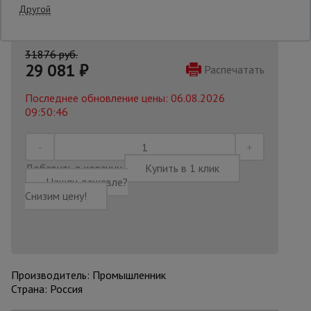
Другой
Опалубка
31876 руб.
29 081
₽
Распечатать
Вибротехника
Последнее обновление цены: 06.08.2026
для
строительства
09:50:46
Оборудование
Добавить в корзину
Купить в 1 клик
для работы с
арматурой
Нашли дешевле?
Снизим цену!
Оборудование
для бетонных
работ
Производитель: Промышленник
Страна: Россия
Техника