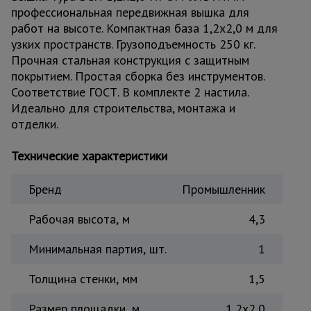
профессиональная передвижная вышка для
Тепловые
пушки
работ на высоте. Компактная база 1,2x2,0 м для
узких пространств. Грузоподъемность 250 кг.
Прочная стальная конструкция с защитным
покрытием. Простая сборка без инструментов.
Металл и
металлообработка
Соответствие ГОСТ. В комплекте 2 настила.
Идеально для строительства, монтажа и
отделки.
Технические характеристики
Бренд
Промышленник
Рабочая высота, м
4,3
Минимальная партия, шт.
1
Толщина стенки, мм
1,5
Размер площадки, м
1,2x2,0