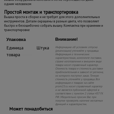
одним человеком
Простой монтаж и транспортировка
Вышка проста в сборке и не требует для этого дополнительных
инструментов. Детали окрашены в разные цвета, что позволяет
быстро и безошибочно собрать вышку. Компактна при хранении и
транспортировке
Внимание!
Упаковка
Единица
Штука
Информацию об условиях отпуска
(реализации) уточняйте у продавца.
товара
Информация о технических
характеристиках, комплекте поставки,
стране изготовления и внешнем виде
товара носит справочный характер.
Стоимость товара и стоимость доставки
приблизительная и зависит от региона,
из которого поступил заказ. Точную
стоимость уточняйте у продавца. Вся
информация о товарах на сайте
prom23.ru носит справочный характер
и не является публичной офертой в
соответствии с пунктом 2 статьи 437 ГК
РФ. Убедительно просим Вас при
покупке проверять наличие желаемых
функций и характеристик.
Может понадобиться