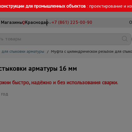
конструкции для промышленных объектов
: проектирование и и
Магазины
Краснодар
+7 (861) 225-00-90
О
 для стыковки арматуры
/
Муфта с цилиндрической резьбой для стык
стыковки арматуры 16 мм
жни быстро, надёжно и без использования сварки.
 год