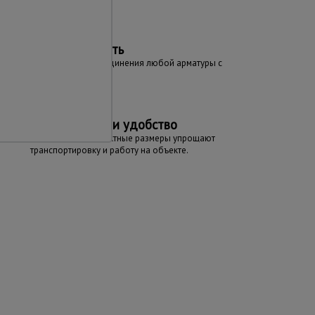
Универсальность
Подходит для соединения любой арматуры с
диаметром 16 мм.
Компактность и удобство
Малый вес и компактные размеры упрощают
транспортировку и работу на объекте.