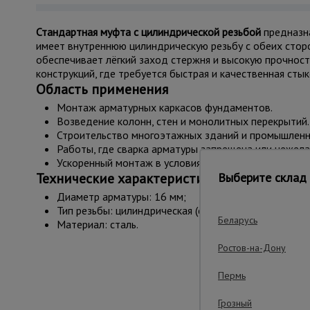
Стандартная муфта с цилиндрической резьбой
предназна
имеет внутреннюю цилиндрическую резьбу с обеих сторо
обеспечивает лёгкий заход стержня и высокую прочност
конструкций, где требуется быстрая и качественная сты
Область применения
Монтаж арматурных каркасов фундаментов.
Возведение колонн, стен и монолитных перекрытий.
Строительство многоэтажных зданий и промышленн
Работы, где сварка арматуры запрещена или нежела
Ускоренный монтаж в условиях плотного армирован
Выберите склад 
Технические характеристики
Диаметр арматуры: 16 мм;
Тип резьбы: цилиндрическая (стандартная);
Беларусь
Материал: сталь.
Ростов-на-Дону
Пермь
Важ
Грозный