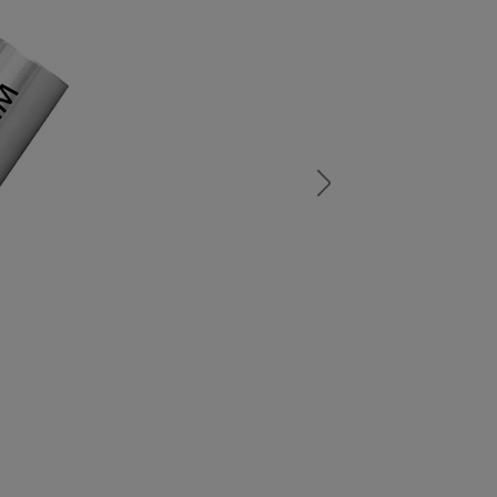
а
атурой
от