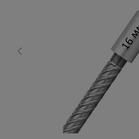
Опалубка
Вибротехника для строительств
Оборудование для работы с арм
Оборудование для бетонных раб
Техника для склада
Тачки строительные и садовые
Лестницы и стремянки
Штукатурные комплекты
Сварочные аппараты
Тепловые пушки
Металл и металлообработка