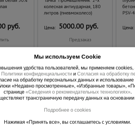
ая белая 50%
Тачка "Промышленник" 2-х
Глуби
лая
колесная антиударная, 180
бетон
литров (пневмоколесо)
PSV-4
0 руб.
5000.00 руб.
Цена:
Цена:
пить
Предзаказ
Мы используем Cookie
вышения удобства пользователей, мы применяем cookies, а 
х
Политики конфиденциальности
и
Согласия на обработку 
ласие на обработку персональных данных и использование 
блоки «Недавно просмотренные», «Избранные товары», «П
странице
«Сведения о рекомендательных технологиях»
.
существляют трансграничную передачу данных на основании
Подробнее о cookies
ная справочная
Краснодар
Нажимая «Принять все», вы соглашаетесь с условиями.
(800) 200-25-90
+7 (861) 22
азать звонок
Заказать звонок