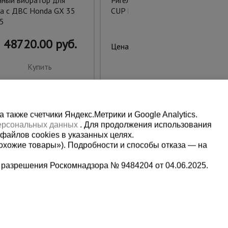
нный вибратор для
Ригель опалубки чашечный
а с ДВС Honda GX 35
CUP LOCK 0,75 м
5
48720.00 руб.
438.00 руб.
Цена:
Купить
Купить
также счетчики Яндекс.Метрики и Google Analytics.
персональных данных
. Для продолжения использования
файлов cookies в указанных целях.
охожие товары»). Подробности и способы отказа — на
 разрешения Роскомнадзора № 9484204 от 04.06.2025.
Мы в социальных сетях:
5-00-90
Принимаем к оплате