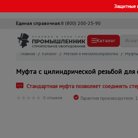
Защитные 
Единая справочная:
8 (800) 200-25-90
Каталог
Главная
/
Каталог
/
Металл и металлообработка
/
Муфты
Строительные леса
Муфта с цилиндрической резьбой для 
Вышки-туры
Подмости строительные
Стандартная муфта позволяет соединять стер
Сетка, тенты, брезенты
0 отзывов
Гарантия производителя: 1
Строительные подъемники
Грузоподъемное оборудование
Мусоропровод строительный
Фанера ламинированная