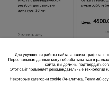
Муфта с цилиндрической
Сетка затеняющ
резьбой для стыковки
рулон 3х50 м бе
арматуры 20 мм
4500.0
Цена:
Ку
Уточнить цену
Для улучшения работы сайта, анализа трафика и по
Персональные данные могут обрабатываться в рамка
сайта, вы должны подтвердить сог
Этот сайт применяет рекомендательные технологии (
Некоторые категории cookie (Аналитика, Реклама) о
Каталог товаров
Еди
О компании
8 
Аренда оборудования
Франшиза
Зак