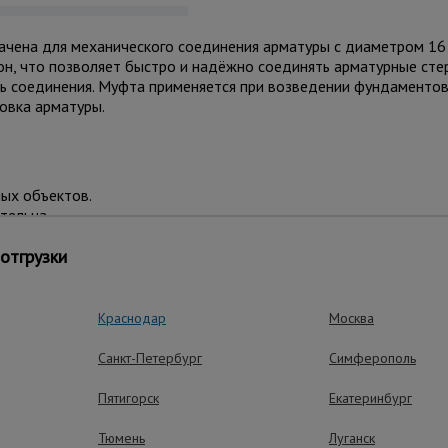
чена для механического соединения арматуры c диаметром 16 
н, что позволяет быстро и надёжно соединять арматурные стер
ь соединения. Муфта применяется при возведении фундаментов,
ковка арматуры.
ых объектов.
тельна.
ия.
отгрузки
Краснодар
Москва
Санкт-Петербург
Симферополь
Пятигорск
Екатеринбург
ные преимущества – эффективная рабо
Тюмень
Луганск