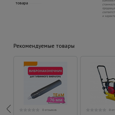
комплекте
товара
стоимость
продавца.
соответс
и характ
Рекомендуемые товары
0 отзывов
0 о