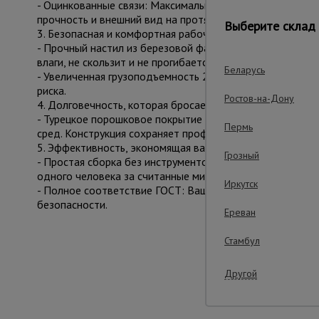
- Оцинкованные связи: Максимальная защита от коррози
прочность и внешний вид на протяжении всего срока сл
Выберите склад 
3. Безопасная и комфортная рабочая площадка
- Прочный настил из березовой фанеры (12 мм): Влагос
влаги, не скользит и не прогибается. Это ваша увереннос
Беларусь
- Увеличенная грузоподъемность 250 кг: Позволяет без
риска.
Ростов-на-Дону
4. Долговечность, которая бросает вызов времени
- Турецкое порошковое покрытие Picante Boya: Эстетичн
Пермь
сред. Конструкция сохраняет профессиональный вид пос
5. Эффективность, экономящая ваше время
Грозный
- Простая сборка без инструментов: Интуитивная систе
одного человека за считанные минуты.
Иркутск
- Полное соответствие ГОСТ: Ваша гарантия того, что
безопасности.
Ереван
Стамбул
Важные преим
Другой