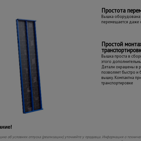
Простота пере
Вышка оборудована 
перемещается даже 
Простой монта
транспортиров
Вышка проста в сборк
этого дополнительны
Детали окрашены в р
позволяет быстро и
вышку. Компактна пр
транспортировке
ние!
ию об условиях отпуска (реализации) уточняйте у продавца. Информация о техниче