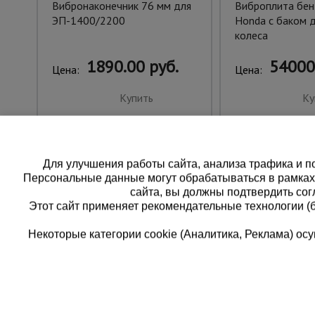
Вибронаконечник 76 мм для
Виброплита бен
ЭП-1400/2200
Honda с баком д
колеса
1890.00 руб.
54000
Цена:
Цена:
Купить
Ку
Для улучшения работы сайта, анализа трафика и по
Персональные данные могут обрабатываться в рамка
сайта, вы должны подтвердить сог
Этот сайт применяет рекомендательные технологии (
Некоторые категории cookie (Аналитика, Реклама) о
Каталог товаров
Еди
О компании
8 
Аренда оборудования