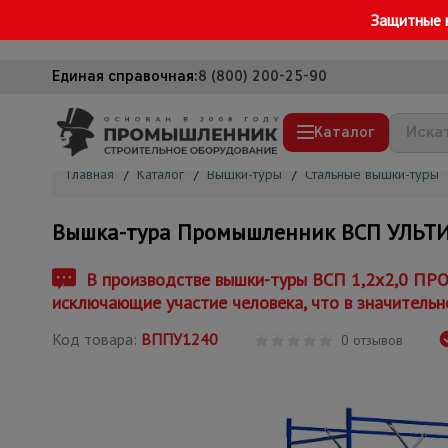
Защитные 
Единая справочная:
8 (800) 200-25-90
Каталог
Главная
/
Каталог
/
Вышки-туры
/
Стальные вышки-туры
Строительные леса
Вышка-тура Промышленник ВСП УЛЬТИМА
Вышки-туры
Подмости строительные
В производстве вышки-туры ВСП 1,2x2,0 ПРО
исключающие участие человека, что в значительн
Сетка, тенты, брезенты
Код товара:
ВППУ1240
Строительные подъемники
0 отзывов
Грузоподъемное оборудование
Мусоропровод строительный
Фанера ламинированная