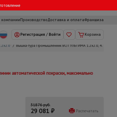
зготовление
 компании
Производство
Доставка и оплата
Франшиза
Регистрация
/
Войти
Корзина
.2х2.0
/
Вышка-тура Промышленник ВСП УЛЬТИМА 1.2х2.0, 4.0 м
инии автоматической покраски, максимально
31876 руб.
29 081
₽
Распечатать