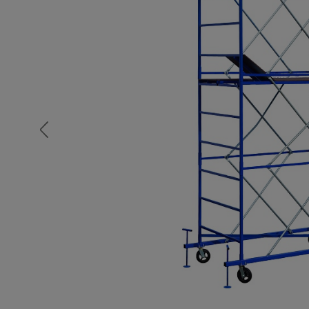
Опалубка
Вибротехника для строительств
Оборудование для работы с арм
Оборудование для бетонных раб
Техника для склада
Тачки строительные и садовые
Лестницы и стремянки
Штукатурные комплекты
Сварочные аппараты
Тепловые пушки
Металл и металлообработка