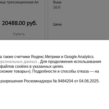
ица трехсекционная Ал
Вышка-тура ВСПT 2.0х2.0,
16.0 м
20488.00 руб.
67164.00 руб.
Цена:
Купить
Купить
также счетчики Яндекс.Метрики и Google Analytics.
персональных данных
. Для продолжения использования
файлов cookies в указанных целях.
охожие товары»). Подробности и способы отказа — на
 разрешения Роскомнадзора № 9484204 от 04.06.2025.
Мы в социальных сетях:
5-00-90
Принимаем к оплате