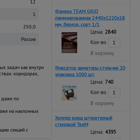
12
Фанера TEAM GRID
1
ламинированная 2440х1220х18
мм, береза, сорт 1/1
250,0
Цена:
2840
Россия
Кол-во
В корзину
ых задач как внутри
Фиксатор арматуры стульчик 20
ствах: коридорах,
упаковка 1000 шт.
Цена:
740
Кол-во
 даже по
В корзину
даже на наклонных
Хоппер ковш штукатурный
стеновой TeaM
цию секций с
Цена:
4395