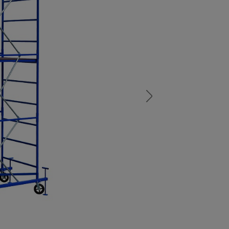
а
атурой
от