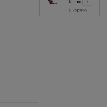
Кол-во
 Сохраняют
В корзину
зки и воздействие
ии без малейшего
ния и агрессивных
брать вышку силами
им стандартам