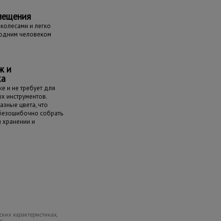
мещения
колесами и легко
одним человеком
ж и
ка
е и не требует для
х инструментов.
азные цвета, что
 безошибочно собрать
и хранении и
ских характеристиках,