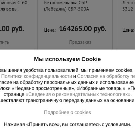
зиновая С-60
Бетономешалка СБР
Лестн
ля воды,
(Лебедянь) СБР-500А
5312
.00 руб.
164265.00 руб.
Цена:
Цена:
пить
Предзаказ
Мы используем Cookie
вышения удобства пользователей, мы применяем cookies, а 
х
Политики конфиденциальности
и
Согласия на обработку 
ласие на обработку персональных данных и использование 
блоки «Недавно просмотренные», «Избранные товары», «П
странице
«Сведения о рекомендательных технологиях»
.
существляют трансграничную передачу данных на основании
Подробнее о cookies
ная справочная
Краснодар
Нажимая «Принять все», вы соглашаетесь с условиями.
(800) 200-25-90
+7 (861) 22