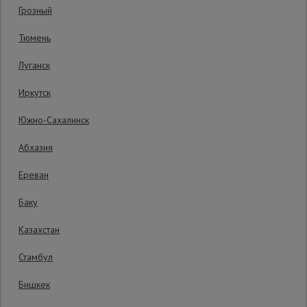
Гарантия производителя: 1 год
Грозный
Сетка,
Тюмень
тенты,
брезенты
Луганск
Иркутск
Строительные
подъемники
Южно-Сахалинск
Абхазия
Грузоподъемное
оборудование
Ереван
Баку
Каталог
Мусоропровод
Казахстан
строительный
всех
товаров
Стамбул
Бишкек
Фанера
ламинированная
15219 руб.