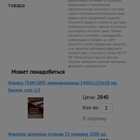
(реализации) уточняйте у продавца.
товара
Информация о технических
характеристиках, комплекте поставки,
стране изготовления и внешнем виде
товара носит справочный характер.
Стоимость товара и стоимость доставки
приблизительная и зависит от региона,
из которого поступил заказ. Точную
стоимость уточняйте у продавца. Вся
информация о товарах на сайте
prom23.ru носит справочный характер
и не является публичной офертой в
соответствии с пунктом 2 статьи 437 ГК
РФ. Убедительно просим Вас при
покупке проверять наличие желаемых
функций и характеристик.
Может понадобиться
Фанера TEAM GRID ламинированная 2440х1220х18 мм,
береза, сорт 1/1
Цена:
2840
Кол-во
В корзину
Фиксатор арматуры стульчик 35 упаковка 1000 шт.