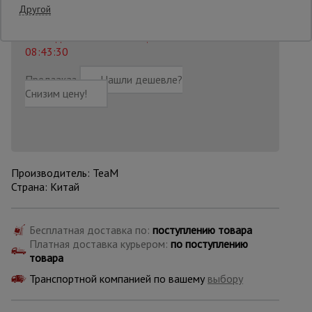
13 350
₽
Распечатать
Другой
Последнее обновление цены: 30.07.2026
Опалубка
08:43:30
Предзаказ
Нашли дешевле?
Вибротехника
Снизим цену!
для
строительства
Оборудование
для работы с
Производитель: TeaM
арматурой
Страна: Китай
Бесплатная доставка по:
поступлению товара
Оборудование
для бетонных
Платная доставка курьером:
по поступлению
работ
товара
Транспортной компанией по вашему
выбору
Техника