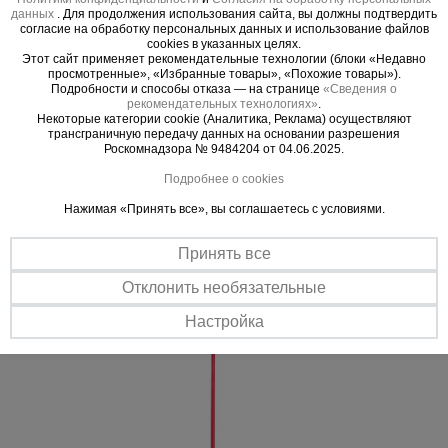
данных
Ручка сборная 7,2 м
. Для продолжения использования сайта, вы должны подтвердить
согласие на обработку персональных данных и использование файлов
Пластиковый кейс - 1 шт.
cookies в указанных целях.
Этот сайт применяет рекомендательные технологии (блоки «Недавно
просмотренные», «Избранные товары», «Похожие товары»).
Подробности и способы отказа — на странице
«Сведения о
рекомендательных технологиях»
.
Некоторые категории cookie (Аналитика, Реклама) осуществляют
Важные преимущества –
трансграничную передачу данных на основании разрешения
Роскомнадзора № 9484204 от 04.06.2025.
эффективная работа
Подробнее о cookies
Удобство работы
Нажимая «Принять все», вы соглашаетесь с условиями.
Телескопическая ручка длиной до 7,2 м даёт возможность
работать стоя, не наступая на свежий бетон.
Принять все
Жёсткость и долговечность
Отклонить необязательные
Алюминиевый профиль высокой жёсткости не прогибается даже
при интенсивной работе.
Настройка