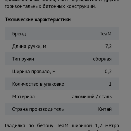
горизонтальных бетонных конструкций.
Тепловые
пушки
Технические характеристики
Металл и
Бренд
TeaM
металлообработка
Длина ручки, м
7,2
Тип ручки
сборная
Ширина правило, м
0,2
Количество в упаковке
1
Материал
алюминий / сталь
Страна производитель
Китай
Гладилка по бетону TeaM шириной 1,2 метра