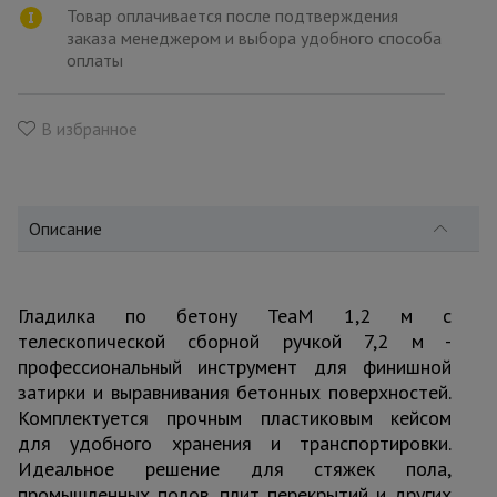
для
Товар оплачивается после подтверждения
склада
заказа менеджером и выбора удобного способа
оплаты
Тачки
строительные
В избранное
и садовые
Лестницы
Описание
и
стремянки
Гладилка по бетону TeaM 1,2 м с
Штукатурные
телескопической сборной ручкой 7,2 м -
комплекты
профессиональный инструмент для финишной
затирки и выравнивания бетонных поверхностей.
Комплектуется прочным пластиковым кейсом
Сварочные
аппараты
для удобного хранения и транспортировки.
Идеальное решение для стяжек пола,
промышленных полов, плит перекрытий и других