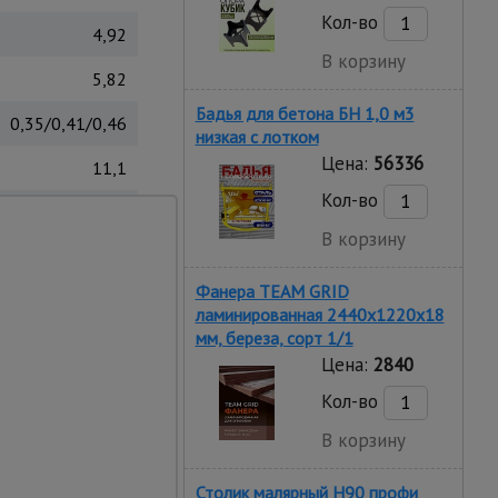
Кол-во
4,92
В корзину
5,82
Бадья для бетона БН 1,0 м3
0,35/0,41/0,46
низкая c лотком
Цена:
56336
11,1
Кол-во
Россия
В корзину
ой лестницы данной
Фанера TEAM GRID
ации.
ламинированная 2440х1220х18
мм, береза, сорт 1/1
Цена:
2840
Кол-во
В корзину
Столик малярный H90 профи