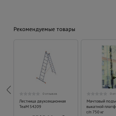
Рекомендуемые товары
0 отзывов
0 о
Лестница двухсекционная
Мачтовый подъе
TeaM S4209
выкатной плат
г/п 750 кг