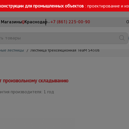
конструкции для промышленных объектов
: проектирование и и
Магазины
Краснодар
+7 (861) 225-00-90
О
ные лестницы
/
Лестница трехсекционная TeaM S4308
ет произвольному складыванию
нтия производителя: 1 год