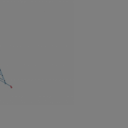
а
атурой
от