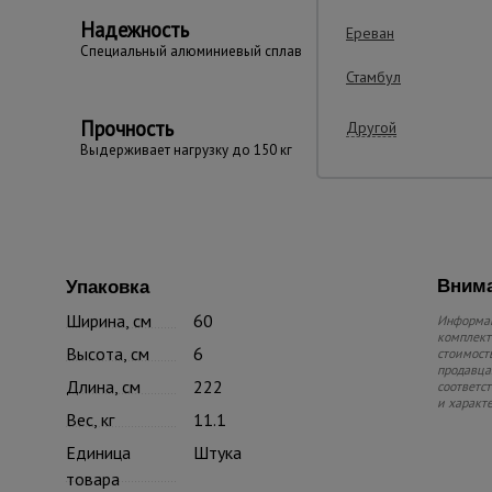
Надежность
Ереван
Cпециальный алюминиевый сплав
Стамбул
Прочность
Другой
Выдерживает нагрузку до 150 кг
Внима
Упаковка
Ширина, см
60
Информац
комплекте
Высота, см
6
стоимость
продавца.
Длина, см
222
соответс
и характ
Вес, кг
11.1
Единица
Штука
товара