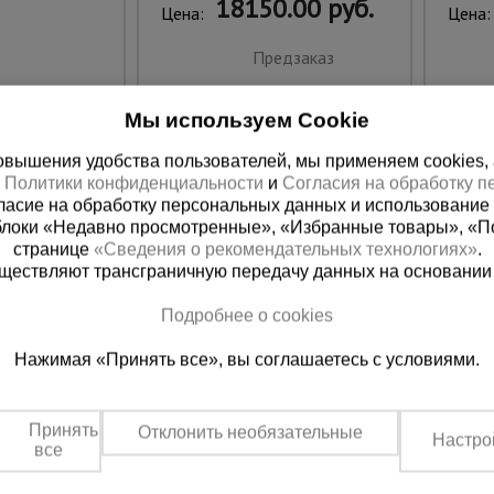
18150.00 руб.
Цена:
Цена:
Предзаказ
Мы используем Cookie
вышения удобства пользователей, мы применяем cookies, а 
х
Политики конфиденциальности
и
Согласия на обработку 
ласие на обработку персональных данных и использование 
блоки «Недавно просмотренные», «Избранные товары», «П
странице
«Сведения о рекомендательных технологиях»
.
существляют трансграничную передачу данных на основании
Подробнее о cookies
ная справочная
Краснодар
Нажимая «Принять все», вы соглашаетесь с условиями.
(800) 200-25-90
+7 (861) 22
азать звонок
Заказать звонок
Принять
Отклонить необязательные
Настро
платно по России
Пн-Пт: с 8:00 до 17:00
все
Сб: с 09:00 до 15:00,
Вс: выходной