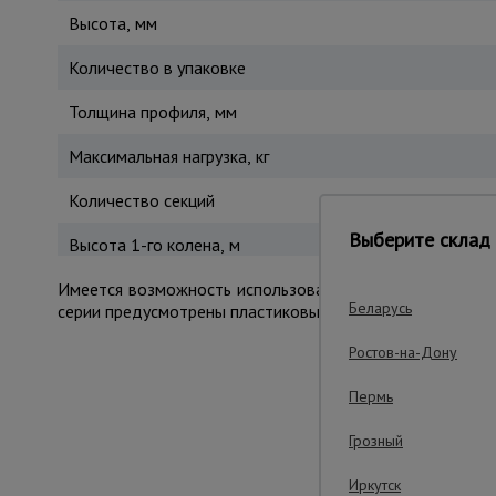
Высота, мм
Количество в упаковке
Толщина профиля, мм
Максимальная нагрузка, кг
Количество секций
Выберите склад 
Высота 1-го колена, м
Имеется возможность использовать верхнюю секцию ка
Беларусь
серии предусмотрены пластиковые ребристые накладки в
Ростов-на-Дону
Пермь
Важные преим
Грозный
Иркутск