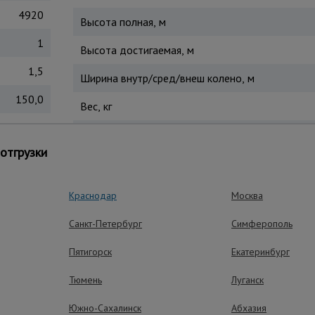
4920
Высота полная, м
1
Высота достигаемая, м
1,5
Ширина внутр/сред/внеш колено, м
150,0
Вес, кг
3
Страна производитель
отгрузки
2,22
к отдельную небольшую приставную лестницу. У трехсекционн
Краснодар
Москва
 4-х местах прилегания к поверхности на все случаи трансформ
Санкт-Петербург
Симферополь
Пятигорск
Екатеринбург
ущества – эффективная работа
Тюмень
Луганск
Южно-Сахалинск
Абхазия