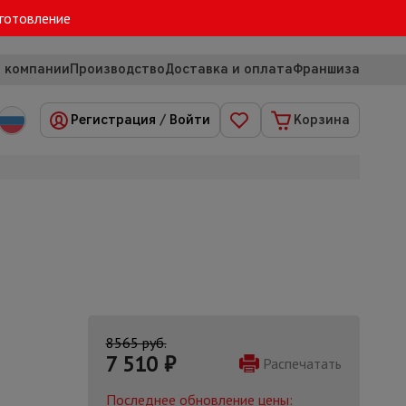
зготовление
 компании
Производство
Доставка и оплата
Франшиза
Регистрация
/
Войти
Корзина
8565 руб.
7 510
₽
Распечатать
Последнее обновление цены: