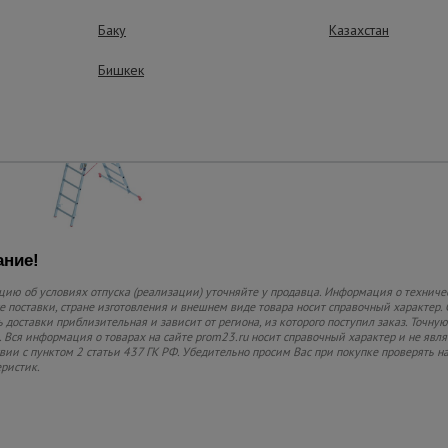
Устойчивость
Баку
Казахстан
Широкая перекладина 
ножками в основании 
Бишкек
Компактность
Легко хранить и транс
ние!
ию об условиях отпуска (реализации) уточняйте у продавца. Информация о техниче
 поставки, стране изготовления и внешнем виде товара носит справочный характер. 
 доставки приблизительная и зависит от региона, из которого поступил заказ. Точную
 Вся информация о товарах на сайте prom23.ru носит справочный характер и не явл
твии с пунктом 2 статьи 437 ГК РФ. Убедительно просим Вас при покупке проверять
еристик.