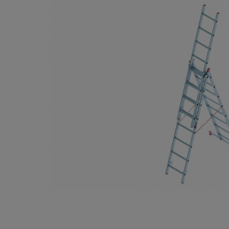
Опалубка
Вибротехника для строительств
Оборудование для работы с арм
Оборудование для бетонных раб
Техника для склада
Тачки строительные и садовые
Лестницы и стремянки
Штукатурные комплекты
Сварочные аппараты
Тепловые пушки
Металл и металлообработка