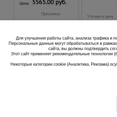
5565.00 руб.
Цена:
Предзаказ
Уточнить цену
Для улучшения работы сайта, анализа трафика и по
Персональные данные могут обрабатываться в рамка
сайта, вы должны подтвердить сог
Этот сайт применяет рекомендательные технологии (
Некоторые категории cookie (Аналитика, Реклама) о
Каталог товаров
Еди
О компании
8 
Аренда оборудования
Франшиза
Зак
Доставка
Контакты
бес
Статьи
Защитные конструкции