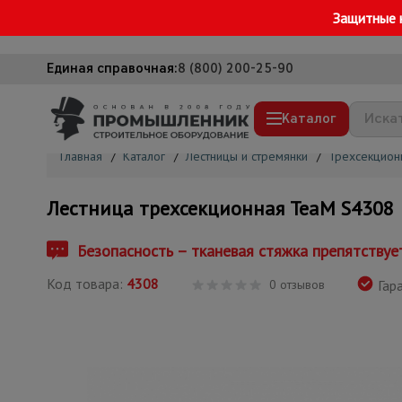
Защитные 
Единая справочная:
8 (800) 200-25-90
Каталог
Главная
/
Каталог
/
Лестницы и стремянки
/
Трехсекцион
Строительные леса
Лестница трехсекционная TeaM S4308
Вышки-туры
Подмости строительные
Безопасность – тканевая стяжка препятству
Сетка, тенты, брезенты
Код товара:
4308
0 отзывов
Гара
Строительные подъемники
Грузоподъемное оборудование
Мусоропровод строительный
Фанера ламинированная