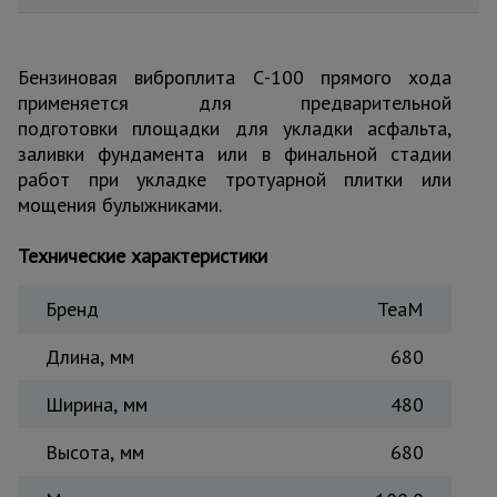
для
склада
Бензиновая виброплита С-100 прямого хода
применяется для предварительной
Тачки
строительные
подготовки площадки для укладки асфальта,
и садовые
заливки фундамента или в финальной стадии
работ при укладке тротуарной плитки или
мощения булыжниками.
Лестницы
и
стремянки
Технические характеристики
Бренд
TeaM
Штукатурные
комплекты
Длина, мм
680
Ширина, мм
480
Сварочные
аппараты
Высота, мм
680