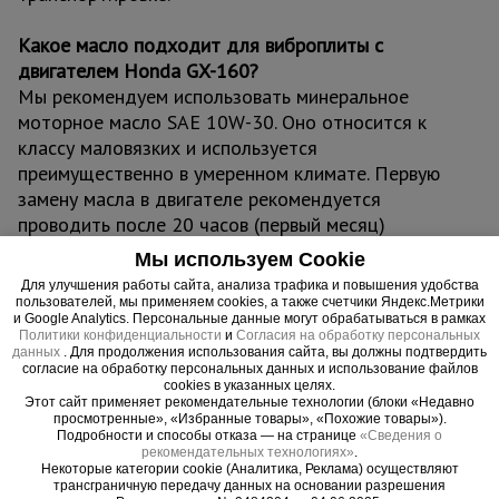
Какое масло подходит для виброплиты с
двигателем Honda GX-160?
Мы рекомендуем использовать минеральное
моторное масло SAE 10W-30. Оно относится к
классу маловязких и используется
преимущественно в умеренном климате. Первую
замену масла в двигателе рекомендуется
проводить после 20 часов (первый месяц)
суммарной работы. Дальнейшее обслуживание и
Мы используем Cookie
замена масла должны проводиться после
Для улучшения работы сайта, анализа трафика и повышения удобства
каждых 100 часов (6 месяцев) эксплуатации.
пользователей, мы применяем cookies, а также счетчики Яндекс.Метрики
и Google Analytics. Персональные данные могут обрабатываться в рамках
Политики конфиденциальности
и
Согласия на обработку персональных
Важно
!
данных
. Для продолжения использования сайта, вы должны подтвердить
согласие на обработку персональных данных и использование файлов
Проверяйте уровень масла перед каждым
cookies в указанных целях.
использованием - недостаточное количество или
Этот сайт применяет рекомендательные технологии (блоки «Недавно
просмотренные», «Избранные товары», «Похожие товары»).
его отсутствие может привести к
Подробности и способы отказа — на странице
«Сведения о
неисправностям.
рекомендательных технологиях»
.
Некоторые категории cookie (Аналитика, Реклама) осуществляют
трансграничную передачу данных на основании разрешения