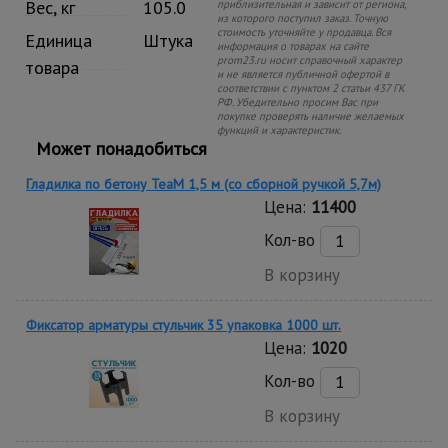
Вес, кг
105.0
приблизительная и зависит от региона,
из которого поступил заказ. Точную
стоимость уточняйте у продавца. Вся
Единица
Штука
информация о товарах на сайте
prom23.ru носит справочный характер
товара
и не является публичной офертой в
соответствии с пунктом 2 статьи 437 ГК
РФ. Убедительно просим Вас при
покупке проверять наличие желаемых
функций и характеристик.
Может понадобиться
Гладилка по бетону TeaM 1,5 м (со сборной ручкой 5,7м)
Цена:
11400
Кол-во
В корзину
Фиксатор арматуры стульчик 35 упаковка 1000 шт.
Цена:
1020
Кол-во
В корзину