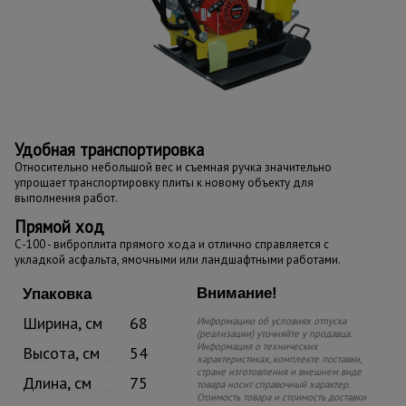
Удобная транспортировка
Относительно небольшой вес и съемная ручка значительно
упрощает транспортировку плиты к новому объекту для
выполнения работ.
Прямой ход
С-100 - виброплита прямого хода и отлично справляется с
укладкой асфальта, ямочными или ландшафтными работами.
Внимание!
Упаковка
Ширина, см
68
Информацию об условиях отпуска
(реализации) уточняйте у продавца.
Информация о технических
Высота, см
54
характеристиках, комплекте поставки,
стране изготовления и внешнем виде
Длина, см
75
товара носит справочный характер.
Стоимость товара и стоимость доставки