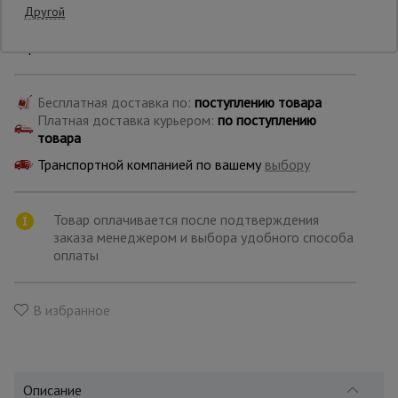
Другой
Производитель: TeaM
Страна: Китай
Опалубка
Бесплатная доставка по:
поступлению товара
Вибротехника
Платная доставка курьером:
по поступлению
для
товара
строительства
Транспортной компанией по вашему
выбору
Оборудование
Товар оплачивается после подтверждения
для работы с
арматурой
заказа менеджером и выбора удобного способа
оплаты
Оборудование
В избранное
для бетонных
работ
Техника
Описание