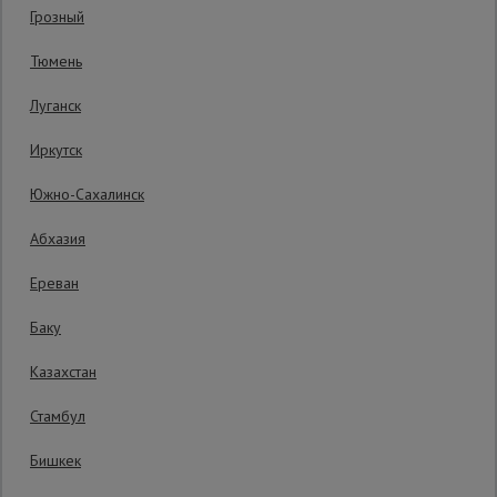
Гарантия производителя: 1 год
Грозный
Сетка,
Тюмень
тенты,
брезенты
Луганск
Иркутск
Строительные
подъемники
Южно-Сахалинск
Абхазия
Грузоподъемное
оборудование
Ереван
Баку
Каталог
Мусоропровод
Казахстан
строительный
всех
товаров
Стамбул
Бишкек
Фанера
Уточнить цену
ламинированная