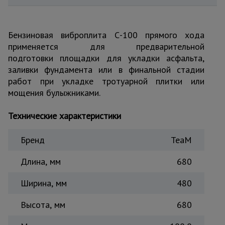
для
склада
Бензиновая виброплита С-100 прямого хода
применяется для предварительной
Тачки
строительные
подготовки площадки для укладки асфальта,
и садовые
заливки фундамента или в финальной стадии
работ при укладке тротуарной плитки или
мощения булыжниками.
Лестницы
и
стремянки
Технические характеристики
Бренд
TeaM
Штукатурные
комплекты
Длина, мм
680
Ширина, мм
480
Сварочные
аппараты
Высота, мм
680