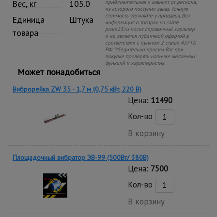
Вес, кг
105.0
приблизительная и зависит от региона,
из которого поступил заказ. Точную
стоимость уточняйте у продавца. Вся
Единица
Штука
информация о товарах на сайте
prom23.ru носит справочный характер
товара
и не является публичной офертой в
соответствии с пунктом 2 статьи 437 ГК
РФ. Убедительно просим Вас при
покупке проверять наличие желаемых
функций и характеристик.
Может понадобиться
Виброрейка ZW 35 - 1,7 м (0,75 кВт, 220 В)
Цена:
11490
Кол-во
В корзину
Площадочный вибратор ЭВ-99 (500Вт/ 380В)
Цена:
7500
Кол-во
В корзину