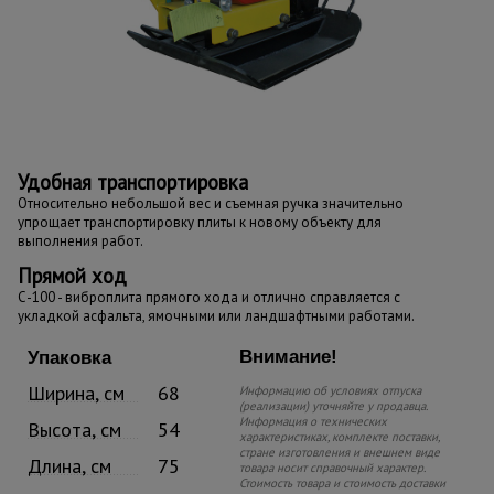
Удобная транспортировка
Относительно небольшой вес и съемная ручка значительно
упрощает транспортировку плиты к новому объекту для
выполнения работ.
Прямой ход
С-100 - виброплита прямого хода и отлично справляется с
укладкой асфальта, ямочными или ландшафтными работами.
Внимание!
Упаковка
Ширина, см
68
Информацию об условиях отпуска
(реализации) уточняйте у продавца.
Информация о технических
Высота, см
54
характеристиках, комплекте поставки,
стране изготовления и внешнем виде
Длина, см
75
товара носит справочный характер.
Стоимость товара и стоимость доставки