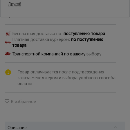
Другой
Производитель: TeaM
Страна: Китай
Опалубка
Бесплатная доставка по:
поступлению товара
Вибротехника
Платная доставка курьером:
по поступлению
для
товара
строительства
Транспортной компанией по вашему
выбору
Оборудование
Товар оплачивается после подтверждения
для работы с
арматурой
заказа менеджером и выбора удобного способа
оплаты
Оборудование
В избранное
для бетонных
работ
Техника
Описание