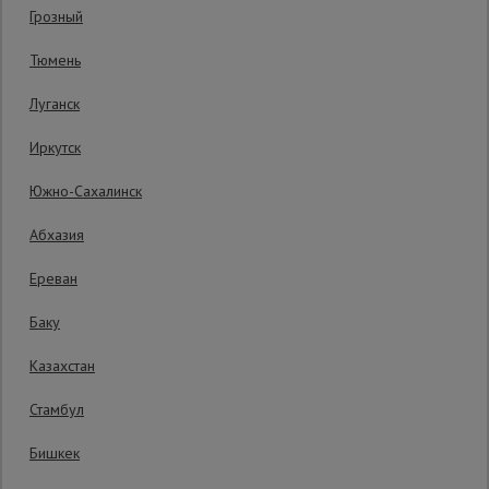
Гарантия производителя: 1 год
Грозный
Сетка,
Тюмень
тенты,
брезенты
Луганск
Иркутск
Строительные
подъемники
Южно-Сахалинск
Абхазия
Грузоподъемное
оборудование
Ереван
Баку
Каталог
Мусоропровод
Казахстан
строительный
всех
товаров
Стамбул
Бишкек
Фанера
Уточнить цену
ламинированная