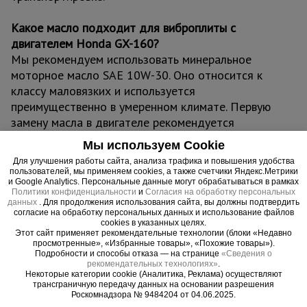
Какое масло подходит для виброплиты с
двигателем Honda GX-160?
Мы рекомендуем использовать минеральное
моторное масло SAE 10W-30. Оно относится к
классу маловязких и используется
преимущественно в умеренном климате. Первую
замену масла в двигателе рекомендуется
проводить после 20 часов (первый месяц)
Мы используем Cookie
суммарной работы. Дальнейшее обслуживание и
Для улучшения работы сайта, анализа трафика и повышения удобства
замена масла должны проводиться после
пользователей, мы применяем cookies, а также счетчики Яндекс.Метрики
и Google Analytics. Персональные данные могут обрабатываться в рамках
каждых 100 часов (6 месяцев) эксплуатации.
Политики конфиденциальности
и
Согласия на обработку персональных
данных
. Для продолжения использования сайта, вы должны подтвердить
согласие на обработку персональных данных и использование файлов
Важно
!
cookies в указанных целях.
Проверяйте уровень масла перед каждым
Этот сайт применяет рекомендательные технологии (блоки «Недавно
просмотренные», «Избранные товары», «Похожие товары»).
использованием - недостаточное количество или
Подробности и способы отказа — на странице
«Сведения о
его отсутствие может привести к
рекомендательных технологиях»
.
Некоторые категории cookie (Аналитика, Реклама) осуществляют
неисправностям.
трансграничную передачу данных на основании разрешения
Роскомнадзора № 9484204 от 04.06.2025.