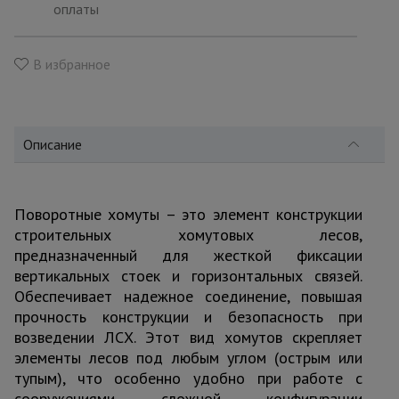
для
оплаты
склада
В избранное
Тачки
строительные
и садовые
Описание
Лестницы
и
стремянки
Поворотные хомуты – это элемент конструкции
строительных хомутовых лесов,
предназначенный для жесткой фиксации
Штукатурные
вертикальных стоек и горизонтальных связей.
комплекты
Обеспечивает надежное соединение, повышая
прочность конструкции и безопасность при
возведении ЛСХ. Этот вид хомутов скрепляет
Сварочные
аппараты
элементы лесов под любым углом (острым или
тупым), что особенно удобно при работе с
сооружениями сложной конфигурации