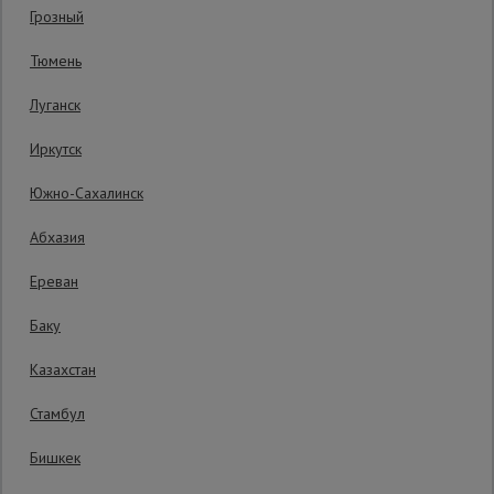
Гарантия производителя: 1 год
Грозный
Сетка,
Тюмень
тенты,
брезенты
Луганск
Иркутск
Строительные
подъемники
Южно-Сахалинск
Абхазия
Грузоподъемное
оборудование
Ереван
Баку
Каталог
Мусоропровод
Казахстан
строительный
всех
товаров
Стамбул
Бишкек
Фанера
ламинированная
425 руб.