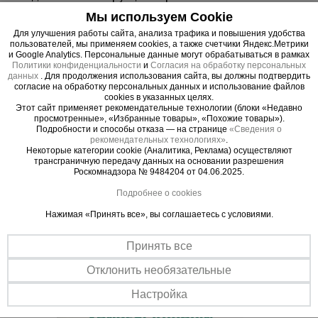
посредством хомутов выполняется быстро и
Мы используем Cookie
надежно.
Для улучшения работы сайта, анализа трафика и повышения удобства
Качество.
пользователей, мы применяем cookies, а также счетчики Яндекс.Метрики
и Google Analytics. Персональные данные могут обрабатываться в рамках
Хомут производится из высококачественной
Политики конфиденциальности
и
Согласия на обработку персональных
стали повышенной прочности, что гарантирует
данных
. Для продолжения использования сайта, вы должны подтвердить
согласие на обработку персональных данных и использование файлов
долгий срок службы изделий.
cookies в указанных целях.
Соответствие ГОСТ.
Этот сайт применяет рекомендательные технологии (блоки «Недавно
просмотренные», «Избранные товары», «Похожие товары»).
Все поставляемые изделия сертифицированы и
Подробности и способы отказа — на странице
«Сведения о
соответствуют требованиям российских
рекомендательных технологиях»
.
Некоторые категории cookie (Аналитика, Реклама) осуществляют
стандартов.
трансграничную передачу данных на основании разрешения
Роскомнадзора № 9484204 от 04.06.2025.
Подробнее о cookies
Нажимая «Принять все», вы соглашаетесь с условиями.
Важные преимущества –
Принять все
эффективная работа
Отклонить необязательные
Настройка