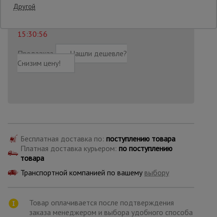
373
₽
Распечатать
Другой
Последнее обновление цены: 06.08.2026
Опалубка
15:30:56
Предзаказ
Нашли дешевле?
Снизим цену!
Вибротехника
для
строительства
Оборудование
для работы с
арматурой
Бесплатная доставка по:
поступлению товара
Платная доставка курьером:
по поступлению
товара
Оборудование
для бетонных
Транспортной компанией по вашему
выбору
работ
Товар оплачивается после подтверждения
Техника
заказа менеджером и выбора удобного способа