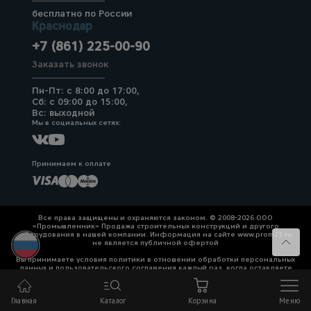
бесплатно по России
Краснодар
+7 (861) 225-00-90
Заказать звонок
Пн-Пт: с 8:00 до 17:00,
Сб: с 09:00 до 15:00,
Вс: выходной
Мы в социальных сетях:
Принимаем к оплате
Все права защищены и охраняются законом. © 2008-2026 ООО
«Промышленник» Продажа строительных конструкций и другого
оборудования в нашей компании. Информация на сайте www.prom23.ru
не является публичной офертой
Вы принимаете условия политики в отношении обработки персональных
данных и пользовательского соглашения каждый раз, когда оставляете
свои данные в любой форме обратной связи на сайте prom23.ru и его
поддоменов
Главная
Каталог
Корзина
Меню
Политика конфиденциальности
Согласие на обработку персональных данных