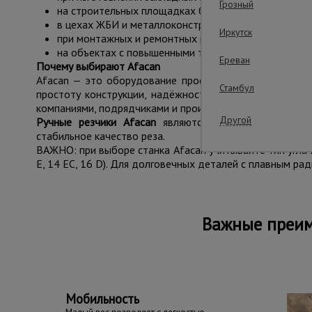
Грозный
на строительных площадках без доступа к электрос
в цехах ЖБИ и металлоконструкций;
Иркутск
при монтажных и ремонтных работах;
на объектах с повышенными требованиями к безопа
Ереван
Почему выбирают Afacan
Afacan — это оборудование профессионального уровня
Стамбул
простоту конструкции, надёжность, высокую производ
компаниями, подрядчиками и производственными предп
Другой
Ручные резчики Afacan
являются практичной альтерн
стабильное качество реза.
ВАЖНО: при выборе станка Afacan учитывайте тип угла 
E, 14 EC, 16 D). Для долговечных деталей с плавным ради
Важные преим
Мобильность