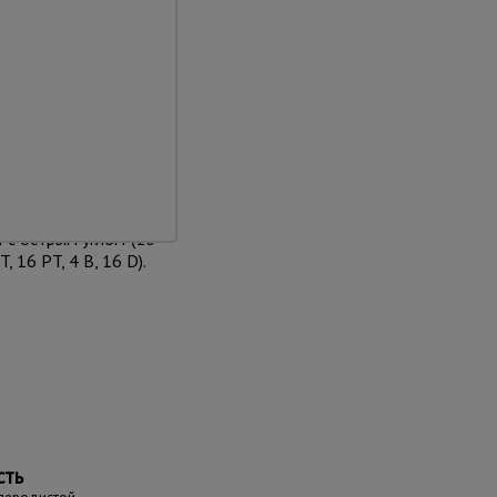
ки сочетают в себе
ются строительными
ь, автономность и
 с острым углом (10
 16 PT, 4 B, 16 D).
сть