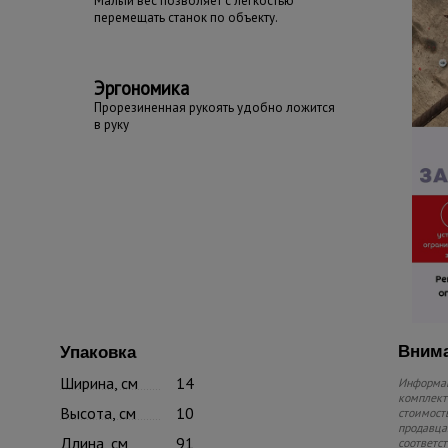
Малый вес позволяет с легкостью
перемещать станок по объекту.
Эргономика
Прорезиненная рукоять удобно ложится
в руку
Внима
Упаковка
Ширина, см
14
Информац
комплекте
Высота, см
10
стоимость
продавца.
Длина, см
91
соответс