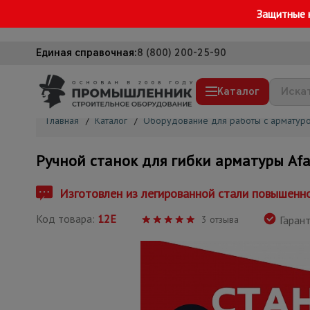
Защитные 
Единая справочная:
8 (800) 200-25-90
Каталог
Главная
/
Каталог
/
Оборудование для работы с арматур
Строительные леса
Ручной станок для гибки арматуры Afa
Вышки-туры
Подмости строительные
Изготовлен из легированной стали повышенно
Сетка, тенты, брезенты
Код товара:
12E
3 отзыва
Гарант
Строительные подъемники
Грузоподъемное оборудование
Мусоропровод строительный
Фанера ламинированная