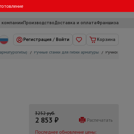
зготовление
 компании
Производство
Доставка и оплата
Франшиза
Регистрация
/
Войти
Корзина
(арматурогибы)
/
Ручные станки для гибки арматуры
/
Ручной станок 
3252 руб.
2 853
₽
Распечатать
Последнее обновление цены: