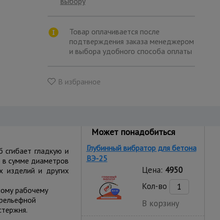
выбору
Товар оплачивается после
подтверждения заказа менеджером
и выбора удобного способа оплаты
В избранное
Может понадобиться
Глубинный вибратор для бетона
б сгибает гладкую и
ВЭ-25
о в сумме диаметров
Цена:
4950
х изделий и других
Кол-во
ному рабочему
 рельефной
В корзину
стержня.