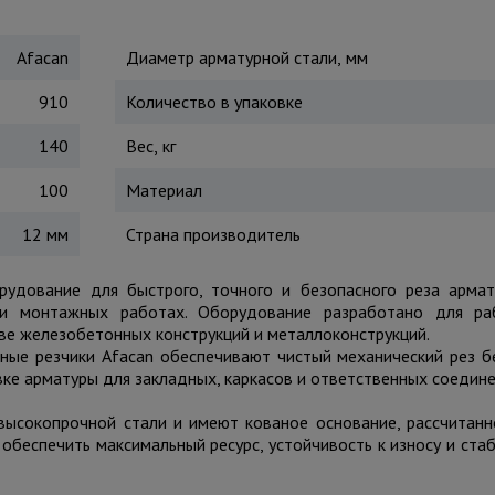
Afacan
Диаметр арматурной стали, мм
910
Количество в упаковке
140
Вес, кг
100
Материал
12 мм
Страна производитель
рудование для быстрого, точного и безопасного реза арма
ри монтажных работах. Оборудование разработано для ра
ве железобетонных конструкций и металлоконструкций.
чные резчики Afacan обеспечивают чистый механический рез бе
ке арматуры для закладных, каркасов и ответственных соедине
высокопрочной стали и имеют кованое основание, рассчитанн
 обеспечить максимальный ресурс, устойчивость к износу и ста