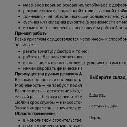
массивное кованое основание, устойчивое к дефор
режущие ножи из закалённой стали с высокой стойко
длинный рычаг, обеспечивающий большое плечо усил
съёмная или складная рукоятка (в зависимости от м
возможность крепления к верстаку или рабочей пов
Принцип работы
Резка арматуры осуществляется механическим способом 
позволяет:
резать арматуру быстро и точно;
работать без электропитания;
использовать станок в полевых условиях, на высоте
минимизировать физические затраты оператора даж
Преимущества ручных резчиков Afacan
Выберите склад 
Высокая прочность и надёжность — закалённая сталь и 
Мобильность — не требуют подключения к электросети, 
Безопасность — отсутствие искр, пыли и перегрева метал
Беларусь
Чистый рез — без заусенцев и термического повреждени
Долгий срок службы — износостойкие ножи и прочная ки
Ростов-на-Дону
Экономия времени — значительно быстрее и удобнее по 
Область применения
Пермь
в монолитном строительстве при подготовке армат
при изготовлении закладных элементов;