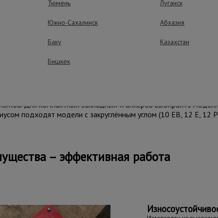
Тюмень
Луганск
ети;
Южно-Сахалинск
Абхазия
сности.
Баку
Казахстан
, рассчитанное на реальную строительную эксплуатацию. Стан
Бишкек
ительность и долгий ресурс, благодаря чему широко использу
риятиями.
ативой электрическим станкам там, где важны мобильност
изгиба. Для компактных закладных и анкеров выбирайте модели
усом подходят модели с закруглённым углом (10 EB, 12 E, 12 PT,
ущества – эффективная работа
Износоустойчиво