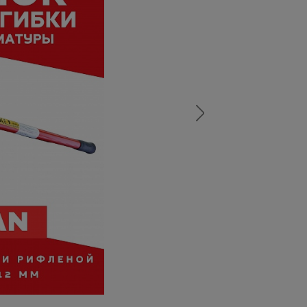
а
атурой
от