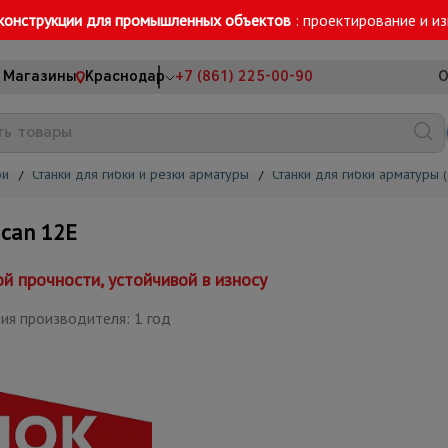
конструкции для промышленных объектов
: проектирование и и
Магазины
Краснодар
+7 (861) 225-00-90
О
ой
/
Станки для гибки и резки арматуры
/
Станки для гибки арматуры 
can 12E
й прочности, устойчивой в износу
ия производителя: 1 год