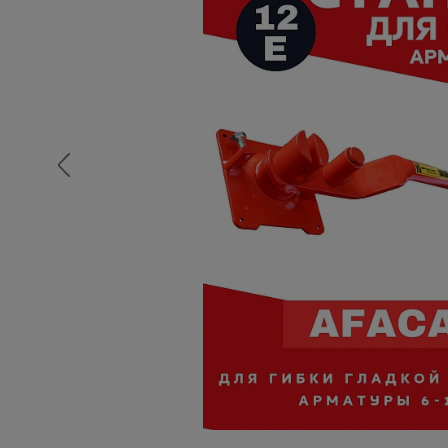
Опалубка
Вибротехника для строительств
Оборудование для работы с арм
Оборудование для бетонных раб
Техника для склада
Тачки строительные и садовые
Лестницы и стремянки
Штукатурные комплекты
Сварочные аппараты
Тепловые пушки
Металл и металлообработка