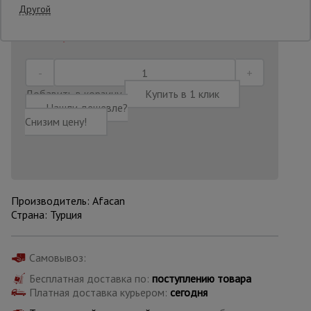
Другой
Последнее обновление цены: 09.07.2026
14:35:39
Опалубка
Вибротехника
Добавить в корзину
Купить в 1 клик
для
Нашли дешевле?
строительства
Снизим цену!
Оборудование
для работы с
арматурой
Производитель: Afacan
Страна: Турция
Оборудование
для бетонных
работ
Самовывоз:
Бесплатная доставка по:
поступлению товара
Платная доставка курьером:
сегодня
Техника