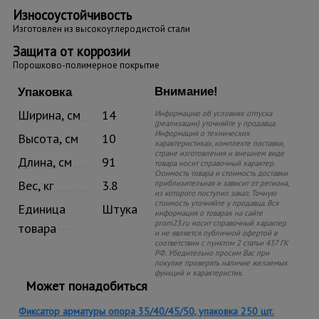
Износоустойчивость
Изготовлен из высокоуглеродистой стали
Защита от коррозии
Порошково-полимерное покрытие
Внимание!
Упаковка
Ширина, см
14
Информацию об условиях отпуска
(реализации) уточняйте у продавца.
Информация о технических
Высота, см
10
характеристиках, комплекте поставки,
стране изготовления и внешнем виде
Длина, см
91
товара носит справочный характер.
Стоимость товара и стоимость доставки
Вес, кг
3.8
приблизительная и зависит от региона,
из которого поступил заказ. Точную
стоимость уточняйте у продавца. Вся
Единица
Штука
информация о товарах на сайте
prom23.ru носит справочный характер
товара
и не является публичной офертой в
соответствии с пунктом 2 статьи 437 ГК
РФ. Убедительно просим Вас при
покупке проверять наличие желаемых
функций и характеристик.
Может понадобиться
Фиксатор арматуры опора 35/40/45/50, упаковка 250 шт.