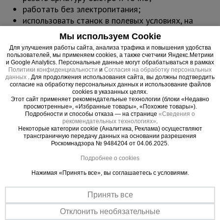
работать без электропитания;
использовать станок в полевых условиях, на
высоте или в ограниченном пространстве;
Мы используем Cookie
минимизировать физические затраты
Для улучшения работы сайта, анализа трафика и повышения удобства
оператора даже при работе с арматурой
пользователей, мы применяем cookies, а также счетчики Яндекс.Метрики
и Google Analytics. Персональные данные могут обрабатываться в рамках
большого диаметра.
Политики конфиденциальности
и
Согласия на обработку персональных
Преимущества ручных резчиков Afacan
данных
. Для продолжения использования сайта, вы должны подтвердить
согласие на обработку персональных данных и использование файлов
Высокая прочность и надёжность — закалённая
cookies в указанных целях.
сталь и кованое основание рассчитаны на
Этот сайт применяет рекомендательные технологии (блоки «Недавно
просмотренные», «Избранные товары», «Похожие товары»).
интенсивную эксплуатацию.
Подробности и способы отказа — на странице
«Сведения о
Мобильность — не требуют подключения к
рекомендательных технологиях»
.
Некоторые категории cookie (Аналитика, Реклама) осуществляют
электросети, легко транспортируются и
трансграничную передачу данных на основании разрешения
устанавливаются.
Роскомнадзора № 9484204 от 04.06.2025.
Безопасность — отсутствие искр, пыли и
Подробнее о cookies
перегрева металла.
Нажимая «Принять все», вы соглашаетесь с условиями.
Чистый рез — без заусенцев и термического
повреждения арматуры.
Принять все
Долгий срок службы — износостойкие ножи и
прочная кинематика.
Отклонить необязательные