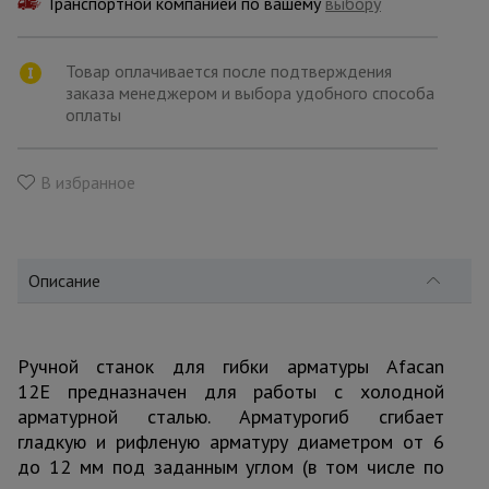
Транспортной компанией по вашему
для
выбору
склада
Товар оплачивается после подтверждения
заказа менеджером и выбора удобного способа
Тачки
оплаты
строительные
и садовые
В избранное
Лестницы
и
стремянки
Описание
Штукатурные
комплекты
Ручной станок для гибки арматуры Afacan
12E предназначен для работы с холодной
арматурной сталью. Арматурогиб сгибает
Сварочные
аппараты
гладкую и рифленую арматуру диаметром от 6
до 12 мм под заданным углом (в том числе по