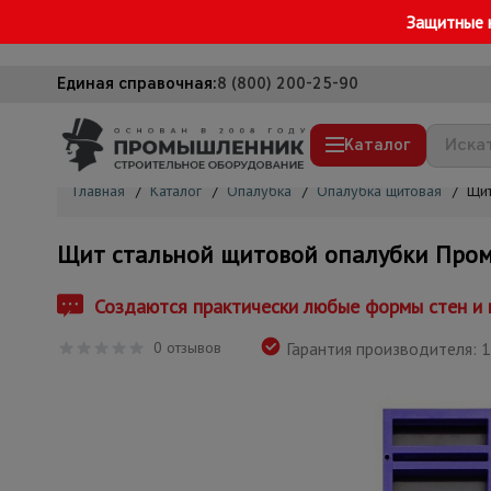
Защитные 
Единая справочная:
8 (800) 200-25-90
Каталог
Главная
/
Каталог
/
Опалубка
/
Опалубка щитовая
/
Щит
Строительные леса
Щит стальной щитовой опалубки Пром
Вышки-туры
Подмости строительные
Создаются практически любые формы стен и п
Сетка, тенты, брезенты
0 отзывов
Гарантия производителя: 1
Строительные подъемники
Грузоподъемное оборудование
Мусоропровод строительный
Фанера ламинированная