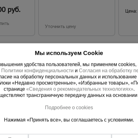
0 руб.
Цена:
пить
Уточнить цену
Мы используем Cookie
вышения удобства пользователей, мы применяем cookies, а 
х
Политики конфиденциальности
и
Согласия на обработку 
ласие на обработку персональных данных и использование 
блоки «Недавно просмотренные», «Избранные товары», «П
странице
«Сведения о рекомендательных технологиях»
.
существляют трансграничную передачу данных на основании
ная справочная
Краснодар
Подробнее о cookies
(800) 200-25-90
+7 (861) 22
Нажимая «Принять все», вы соглашаетесь с условиями.
азать звонок
Заказать звонок
платно по России
Пн-Пт: с 8:00 до 17:00
Сб: с 09:00 до 15:00,