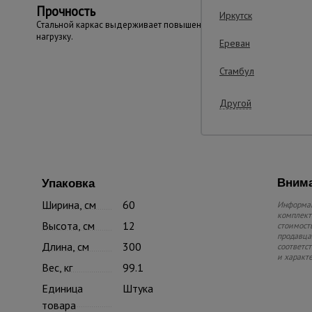
Прочность
Иркутск
Стальной каркас выдерживает повышенную
нагрузку.
Ереван
Стамбул
Другой
Внима
Упаковка
Ширина, см
60
Информац
комплекте
Высота, см
12
стоимость
продавца.
Длина, см
300
соответс
и характ
Вес, кг
99.1
Единица
Штука
товара