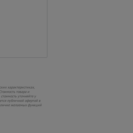
о-полимерное
ских характеристиках,
Стоимость товара и
 стоимость уточняйте у
яется публичной офертой в
 наличие желаемых функций