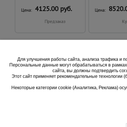
4125.00 руб.
8520.0
Цена:
Цена:
Предзаказ
Ку
Для улучшения работы сайта, анализа трафика и по
Персональные данные могут обрабатываться в рамка
сайта, вы должны подтвердить сог
Этот сайт применяет рекомендательные технологии (
Некоторые категории cookie (Аналитика, Реклама) о
Каталог товаров
Еди
О компании
8 
Аренда оборудования
Франшиза
Зак
Доставка
Контакты
бес
Статьи