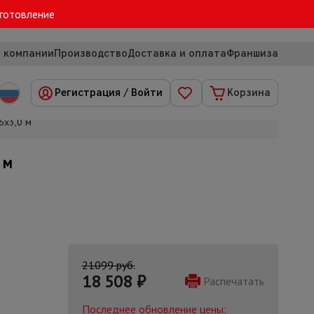
зготовление
 компании
Производство
Доставка и оплата
Франшиза
Регистрация
/
Войти
Корзина
6x3,0 м
 м
21099 руб.
18 508
₽
Распечатать
Последнее обновление цены: