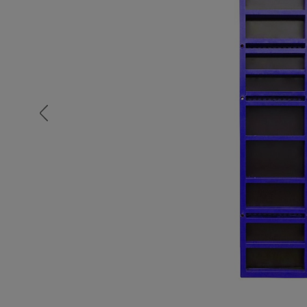
Опалубка
Вибротехника для строительств
Оборудование для работы с арм
Оборудование для бетонных раб
Техника для склада
Тачки строительные и садовые
Лестницы и стремянки
Штукатурные комплекты
Сварочные аппараты
Тепловые пушки
Металл и металлообработка