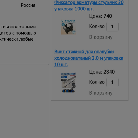
Фиксатор арматуры стульчик 20
Россия
упаковка 1000 шт.
Цена:
740
Кол-во
противоположными
 щитов с помощью
В корзину
актически любые
Винт стяжной для опалубки
холоднокатаный 2,0 м упаковка
10 шт.
Цена:
2840
Кол-во
В корзину
чиваемость
ное использование.
вость