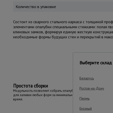
Количество в упаковке
Состоит из сварного стального каркаса с толщиной про
элементами опалубки специальными стяжками: полая пвх
клиновых замков, формируя единую жесткую конструкци
необходимые формы будущих стен и перекрытий в макси
Важные преим
Выберите склад 
Беларусь
Простота сборки
Ростов-на-Дону
Модульность позволяет собрать опалубку
для заливки любых форм за минимальное
Пермь
время.
Грозный