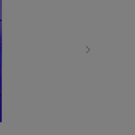
а
атурой
от