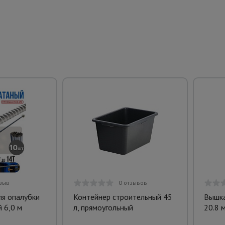
тзыв
0 отзывов
ля опалубки
Контейнер строительный 45
Вышка
 6,0 м
л, прямоугольный
20.8 м