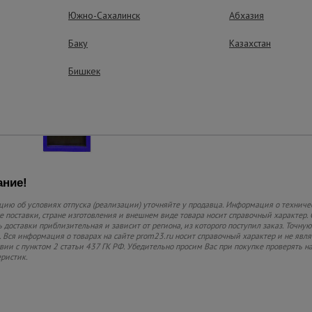
Защитное порошков
покрытие.
Южно-Сахалинск
Абхазия
Баку
Казахстан
Бишкек
ние!
ию об условиях отпуска (реализации) уточняйте у продавца. Информация о техниче
 поставки, стране изготовления и внешнем виде товара носит справочный характер. 
 доставки приблизительная и зависит от региона, из которого поступил заказ. Точную
 Вся информация о товарах на сайте prom23.ru носит справочный характер и не явл
твии с пунктом 2 статьи 437 ГК РФ. Убедительно просим Вас при покупке проверять
еристик.