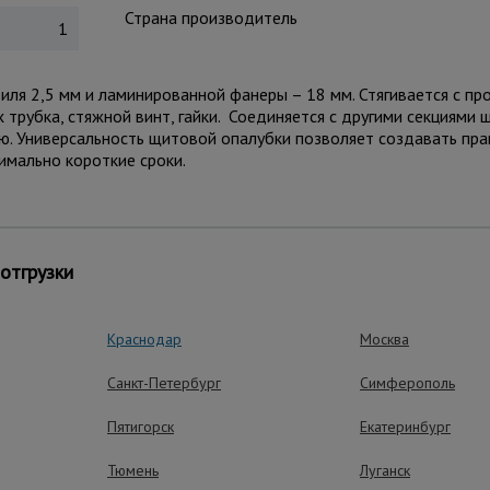
Страна производитель
1
филя 2,5 мм и ламинированной фанеры – 18 мм. Стягивается с 
 трубка, стяжной винт, гайки. Соединяется с другими секциями
ю. Универсальность щитовой опалубки позволяет создавать пр
мально короткие сроки.
ущества – эффективная работа
отгрузки
Краснодар
Москва
Высокая обора
Санкт-Петербург
Симферополь
Возможно многократ
Пятигорск
Екатеринбург
Износоустойчи
Тюмень
Луганск