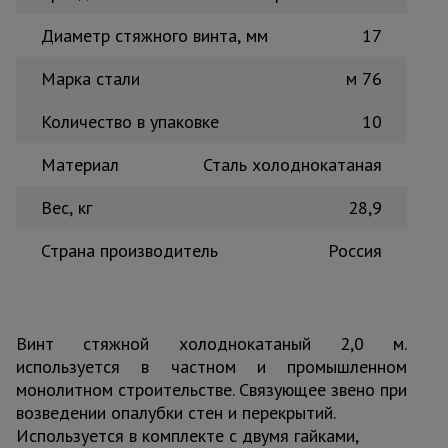
Тепловые
Диаметр стяжного винта, мм
17
пушки
Марка стали
м 76
Металл и
Количество в упаковке
10
металлообработка
Материал
Сталь холоднокатаная
Вес, кг
28,9
Страна производитель
Россия
Винт стяжной холоднокатаный 2,0 м.
используется в частном и промышленном
монолитном строительстве. Связующее звено при
возведении опалубки стен и перекрытий.
Используется в комплекте с двумя гайками,