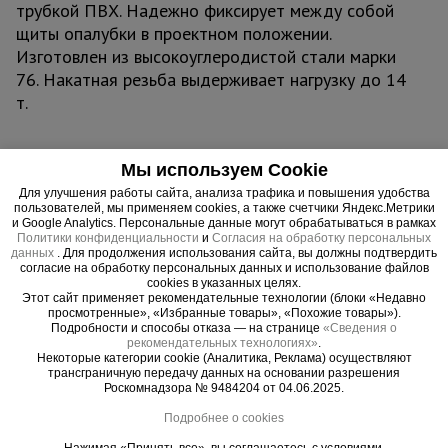
трубкой ПВХ. Надежно фиксирует между собой
щиты опалубки в проектном положении.
Изготовлен из высокоуглеродистой стали марки
76. Накатная резьба выдерживает нагрузку до 14
т.
Мы используем Cookie
Важные преимущества –
Для улучшения работы сайта, анализа трафика и повышения удобства
пользователей, мы применяем cookies, а также счетчики Яндекс.Метрики
эффективная работа
и Google Analytics. Персональные данные могут обрабатываться в рамках
Политики конфиденциальности
и
Согласия на обработку персональных
данных
. Для продолжения использования сайта, вы должны подтвердить
Прочность
согласие на обработку персональных данных и использование файлов
cookies в указанных целях.
Сталь повышенной твердости - 76
Этот сайт применяет рекомендательные технологии (блоки «Недавно
просмотренные», «Избранные товары», «Похожие товары»).
Эффективность
Подробности и способы отказа — на странице
«Сведения о
Легкий монтаж / демонтаж через трубки ПВХ
рекомендательных технологиях»
.
Некоторые категории cookie (Аналитика, Реклама) осуществляют
трансграничную передачу данных на основании разрешения
Роскомнадзора № 9484204 от 04.06.2025.
Подробнее о cookies
Нажимая «Принять все», вы соглашаетесь с условиями.