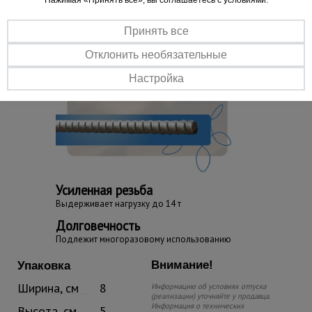
Принять все
Отклонить необязательные
Настройка
Усиленная резьба
Выдерживает нагрузку до 14 т
Долговечность
Подлежит многоразовому использованию
Внимание!
Упаковка
Ширина, см
8
Информацию об условиях отпуска
(реализации) уточняйте у продавца.
Информация о технических
Высота, см
5