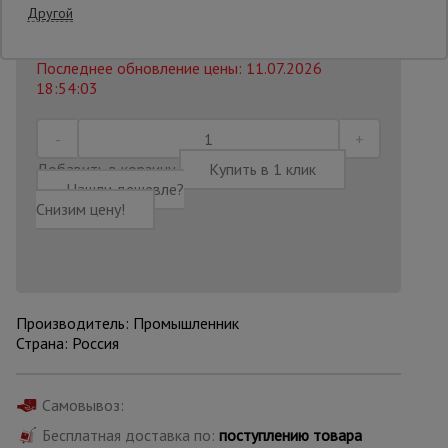
3230 руб.
Другой
2 840
₽
Распечатать
Опалубка
Последнее обновление цены: 11.07.2026
18:54:03
Вибротехника
для
строительства
Добавить в корзину
Купить в 1 клик
Нашли дешевле?
Снизим цену!
Оборудование
для работы с
арматурой
Производитель: Промышленник
Оборудование
Страна: Россия
для бетонных
работ
Самовывоз:
Бесплатная доставка по:
поступлению товара
Техника