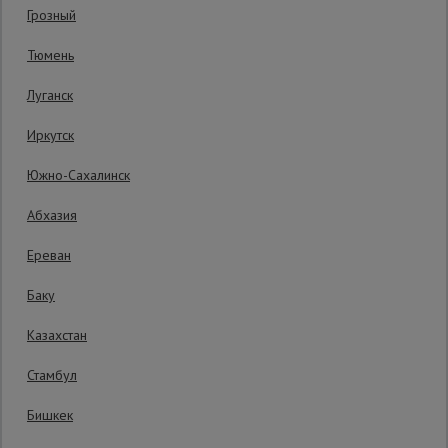
Код товара:
ВСХК2М76ПР10
0 отзывов
Грозный
Гарантия производителя: 1 год
Сетка,
Тюмень
тенты,
брезенты
Луганск
Иркутск
Строительные
подъемники
Южно-Сахалинск
Абхазия
Грузоподъемное
оборудование
Ереван
Баку
Каталог
Мусоропровод
Казахстан
строительный
всех
товаров
Стамбул
Бишкек
Фанера
ламинированная