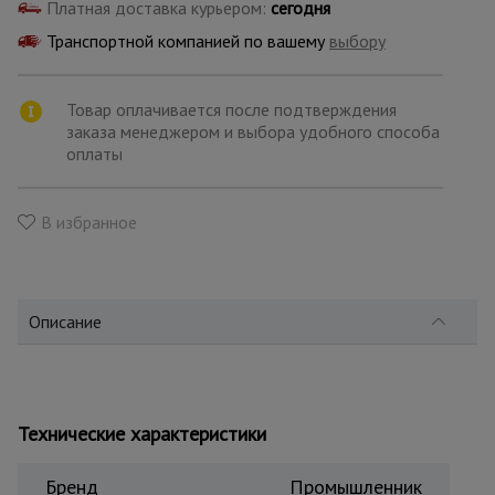
для
Платная доставка курьером:
сегодня
склада
Транспортной компанией по вашему
выбору
Тачки
Товар оплачивается после подтверждения
строительные
заказа менеджером и выбора удобного способа
и садовые
оплаты
Лестницы
В избранное
и
стремянки
Описание
Штукатурные
комплекты
Сварочные
Технические характеристики
аппараты
Бренд
Промышленник