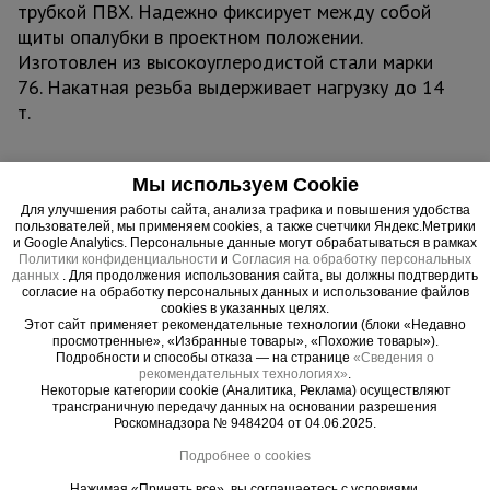
трубкой ПВХ. Надежно фиксирует между собой
щиты опалубки в проектном положении.
Изготовлен из высокоуглеродистой стали марки
76. Накатная резьба выдерживает нагрузку до 14
т.
Мы используем Cookie
Важные преимущества –
Для улучшения работы сайта, анализа трафика и повышения удобства
пользователей, мы применяем cookies, а также счетчики Яндекс.Метрики
эффективная работа
и Google Analytics. Персональные данные могут обрабатываться в рамках
Политики конфиденциальности
и
Согласия на обработку персональных
данных
. Для продолжения использования сайта, вы должны подтвердить
Прочность
согласие на обработку персональных данных и использование файлов
cookies в указанных целях.
Сталь повышенной твердости - 76
Этот сайт применяет рекомендательные технологии (блоки «Недавно
просмотренные», «Избранные товары», «Похожие товары»).
Эффективность
Подробности и способы отказа — на странице
«Сведения о
Легкий монтаж / демонтаж через трубки ПВХ
рекомендательных технологиях»
.
Некоторые категории cookie (Аналитика, Реклама) осуществляют
трансграничную передачу данных на основании разрешения
Роскомнадзора № 9484204 от 04.06.2025.
Подробнее о cookies
Нажимая «Принять все», вы соглашаетесь с условиями.