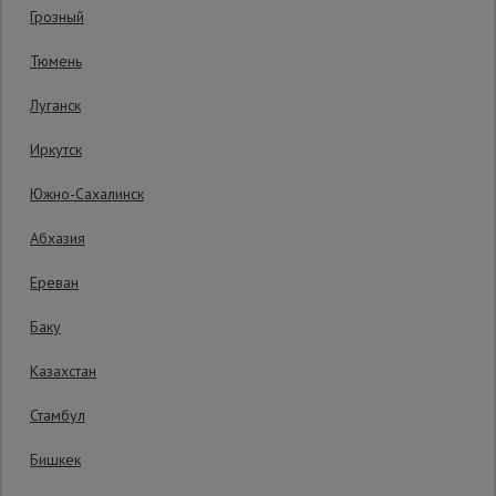
Код товара:
ВСХК2М76ПР10
0 отзывов
Грозный
Гарантия производителя: 1 год
Сетка,
Тюмень
тенты,
брезенты
Луганск
Иркутск
Строительные
подъемники
Южно-Сахалинск
Абхазия
Грузоподъемное
оборудование
Ереван
Баку
Каталог
Мусоропровод
Казахстан
строительный
всех
товаров
Стамбул
Бишкек
Фанера
ламинированная