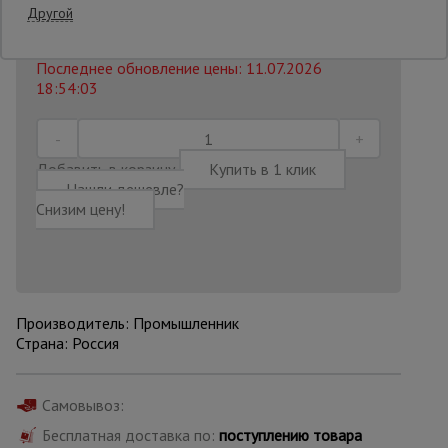
3230 руб.
Другой
2 840
₽
Распечатать
Опалубка
Последнее обновление цены: 11.07.2026
18:54:03
Вибротехника
для
строительства
Добавить в корзину
Купить в 1 клик
Нашли дешевле?
Снизим цену!
Оборудование
для работы с
арматурой
Производитель: Промышленник
Оборудование
Страна: Россия
для бетонных
работ
Самовывоз:
Бесплатная доставка по:
поступлению товара
Техника