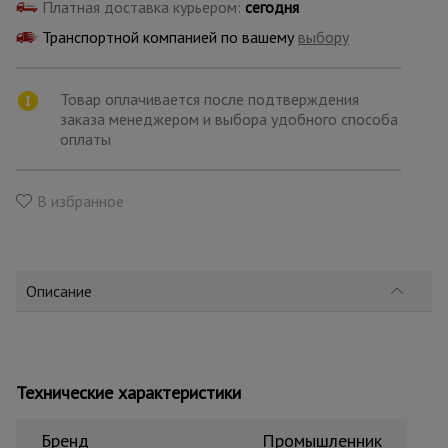
для
Платная доставка курьером:
сегодня
склада
Транспортной компанией по вашему
выбору
Тачки
Товар оплачивается после подтверждения
строительные
заказа менеджером и выбора удобного способа
и садовые
оплаты
Лестницы
В избранное
и
стремянки
Описание
Штукатурные
комплекты
Сварочные
Технические характеристики
аппараты
Бренд
Промышленник