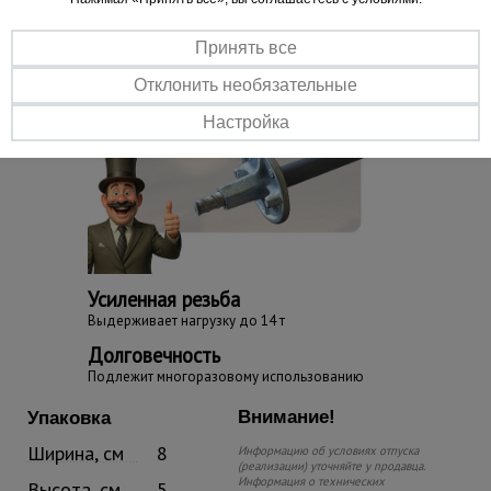
Принять все
Отклонить необязательные
Настройка
Усиленная резьба
Выдерживает нагрузку до 14 т
Долговечность
Подлежит многоразовому использованию
Внимание!
Упаковка
Ширина, см
8
Информацию об условиях отпуска
(реализации) уточняйте у продавца.
Информация о технических
Высота, см
5