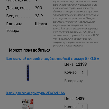
характеристиках, комплекте поставки,
стране изготовления и внешнем виде
Длина, см
200
товара носит справочный характер.
Стоимость товара и стоимость доставки
Вес, кг
28.9
приблизительная и зависит от региона,
из которого поступил заказ. Точную
стоимость уточняйте у продавца. Вся
Единица
Штука
информация о товарах на сайте
prom23.ru носит справочный характер
товара
и не является публичной офертой в
соответствии с пунктом 2 статьи 437 ГК
РФ. Убедительно просим Вас при
покупке проверять наличие желаемых
функций и характеристик.
Может понадобиться
Щит стальной щитовой опалубки линейный стандарт 0,4x3,0 м
Цена:
11199
Кол-во
В корзину
Ключ для гибки арматуры AFACAN 18A
Цена:
1489
Кол-во