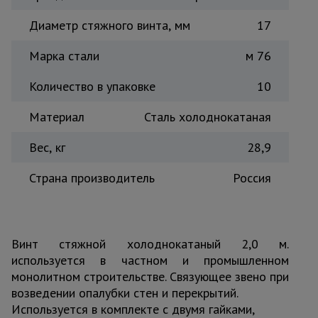
Тепловые
Диаметр стяжного винта, мм
17
пушки
Марка стали
м 76
Металл и
Количество в упаковке
10
металлообработка
Материал
Сталь холоднокатаная
Вес, кг
28,9
Страна производитель
Россия
Винт стяжной холоднокатаный 2,0 м.
используется в частном и промышленном
монолитном строительстве. Связующее звено при
возведении опалубки стен и перекрытий.
Используется в комплекте с двумя гайками,