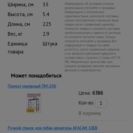
Ширина, см
33
Информацию об условиях отпуска
(реализации) уточняйте у продавца.
Информация о технических
Высота, см
5.4
характеристиках, комплекте поставки,
стране изготовления и внешнем виде
Длина, см
225
товара носит справочный характер.
Стоимость товара и стоимость доставки
Вес, кг
2.9
приблизительная и зависит от региона,
из которого поступил заказ. Точную
стоимость уточняйте у продавца. Вся
Единица
Штука
информация о товарах на сайте
prom23.ru носит справочный характер
товара
и не является публичной офертой в
соответствии с пунктом 2 статьи 437 ГК
РФ. Убедительно просим Вас при
покупке проверять наличие желаемых
функций и характеристик.
Может понадобиться
Помост малярный ПМ-200
Цена:
6386
Кол-во
В корзину
Ручной станок для гибки арматуры AFACAN 10EB