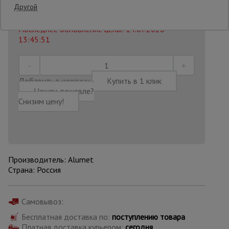
3 568
₽
Другой
Распечатать
Последнее обновление цены: 14.07.2026
Опалубка
13:45:51
Вибротехника
для
Добавить в корзину
Купить в 1 клик
строительства
Нашли дешевле?
Снизим цену!
Оборудование
для работы с
арматурой
Производитель: Alumet
Страна: Россия
Оборудование
для бетонных
работ
Самовывоз:
Бесплатная доставка по:
поступлению товара
Техника
Платная доставка курьером:
сегодня