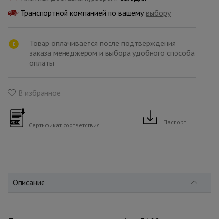
для
склада
Транспортной компанией по вашему
выбору
Товар оплачивается после подтверждения
Тачки
строительные
заказа менеджером и выбора удобного способа
и садовые
оплаты
В избранное
Лестницы
и
стремянки
Паспорт
Сертификат соответствия
Штукатурные
комплекты
Описание
Сварочные
аппараты