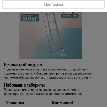
Настройка
Безопасный подъем
Ступени выполнены из прочного алюминиевого профиля и
надежно соединены с боковинами прочным завальцованным
крепежом, обеспечивая максимальную жесткость конструкции
Небольшие габариты
Лестница занимает мало места при хранении и просто
транспортируется на багажнике легкового автомобиля
Внимание!
Упаковка