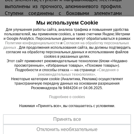
выполнены из прочного, алюминиевого профиля.
Ступени соединены с боковыми элементами
прочным, завальцованным крепежом.
Мы используем Cookie
Для улучшения работы сайта, анализа трафика и повышения удобства
пользователей, мы применяем cookies, а также счетчики Яндекс.Метрики
и Google Analytics. Персональные данные могут обрабатываться в рамках
Политики конфиденциальности
и
Согласия на обработку персональных
Важные преимущества –
данных
. Для продолжения использования сайта, вы должны подтвердить
согласие на обработку персональных данных и использование файлов
эффективная работа
cookies в указанных целях.
Этот сайт применяет рекомендательные технологии (блоки «Недавно
просмотренные», «Избранные товары», «Похожие товары»).
Качество материалов
Подробности и способы отказа — на странице
«Сведения о
рекомендательных технологиях»
.
Лестница изготовлена из легкого алюминиевого сплава высокой
Некоторые категории cookie (Аналитика, Реклама) осуществляют
прочности
трансграничную передачу данных на основании разрешения
Роскомнадзора № 9484204 от 04.06.2025.
Устойчивость в любой ситуации
В конструкции предусмотрены специальные наконечники,
Подробнее о cookies
исключающие смещение и скольжение
Нажимая «Принять все», вы соглашаетесь с условиями.
Принять все
Отклонить необязательные