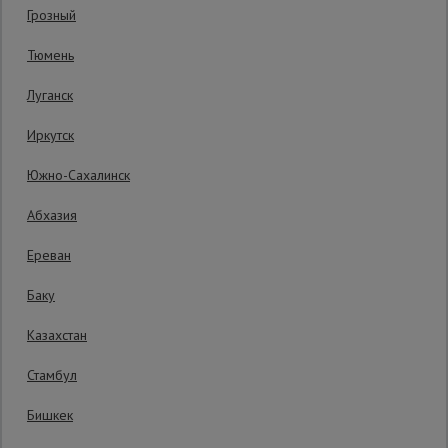
Грозный
Гарантия производителя: 1 год
Сетка,
Тюмень
тенты,
брезенты
Луганск
Иркутск
Строительные
подъемники
Южно-Сахалинск
Абхазия
Грузоподъемное
оборудование
Ереван
Баку
Каталог
Мусоропровод
Казахстан
строительный
всех
товаров
Стамбул
Бишкек
Фанера
ламинированная
4070 руб.