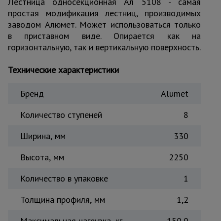
Лестница односекционная Ал 5108 - самая
Тепловые
простая модификация лестниц, производимых
пушки
заводом Алюмет. Может использоваться только
в приставном виде. Опирается как на
горизонтальную, так и вертикальную поверхность.
Металл и
металлообработка
Технические характеристики
Бренд
Alumet
Количество ступеней
8
Ширина, мм
330
Высота, мм
2250
Количество в упаковке
1
Толщина профиля, мм
1,2
Максимальная нагрузка, кг
150,0