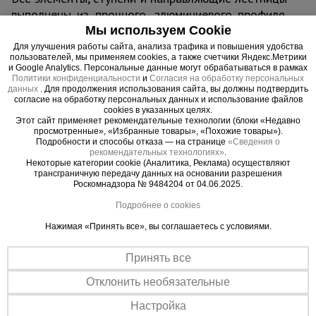
выполнены из прочного, алюминиевого профиля.
Ступени соединены с боковыми элементами
Мы используем Cookie
прочным, завальцованным крепежом.
Для улучшения работы сайта, анализа трафика и повышения удобства
пользователей, мы применяем cookies, а также счетчики Яндекс.Метрики
и Google Analytics. Персональные данные могут обрабатываться в рамках
Политики конфиденциальности
и
Согласия на обработку персональных
данных
. Для продолжения использования сайта, вы должны подтвердить
согласие на обработку персональных данных и использование файлов
Важные преимущества –
cookies в указанных целях.
Этот сайт применяет рекомендательные технологии (блоки «Недавно
эффективная работа
просмотренные», «Избранные товары», «Похожие товары»).
Подробности и способы отказа — на странице
«Сведения о
рекомендательных технологиях»
.
Качество материалов
Некоторые категории cookie (Аналитика, Реклама) осуществляют
трансграничную передачу данных на основании разрешения
Лестница изготовлена из легкого алюминиевого сплава высокой
Роскомнадзора № 9484204 от 04.06.2025.
прочности
Подробнее о cookies
Устойчивость в любой ситуации
В конструкции предусмотрены специальные наконечники,
Нажимая «Принять все», вы соглашаетесь с условиями.
исключающие смещение и скольжение
Принять все
Отклонить необязательные
Настройка