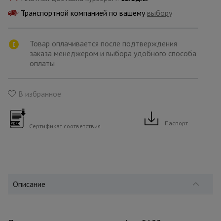
для
склада
Транспортной компанией по вашему
выбору
Товар оплачивается после подтверждения
Тачки
строительные
заказа менеджером и выбора удобного способа
и садовые
оплаты
В избранное
Лестницы
и
стремянки
Паспорт
Сертификат соответствия
Штукатурные
комплекты
Описание
Сварочные
аппараты