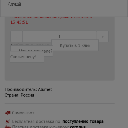
3 568
₽
Другой
Распечатать
Последнее обновление цены: 14.07.2026
Опалубка
13:45:51
Вибротехника
для
Добавить в корзину
Купить в 1 клик
строительства
Нашли дешевле?
Снизим цену!
Оборудование
для работы с
арматурой
Производитель: Alumet
Страна: Россия
Оборудование
для бетонных
работ
Самовывоз:
Бесплатная доставка по:
поступлению товара
Техника
Платная доставка курьером:
сегодня