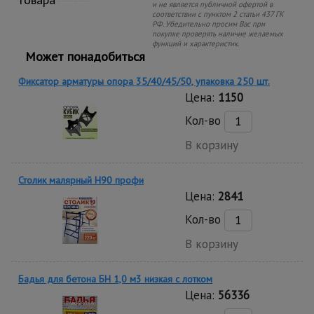
и не является публичной офертой в
соответствии с пунктом 2 статьи 437 ГК
РФ. Убедительно просим Вас при
покупке проверять наличие желаемых
функций и характеристик.
Может понадобиться
Фиксатор арматуры опора 35/40/45/50, упаковка 250 шт.
Цена:
1150
Кол-во
В корзину
Столик малярный H90 профи
Цена:
2841
Кол-во
В корзину
Бадья для бетона БН 1,0 м3 низкая c лотком
Цена:
56336