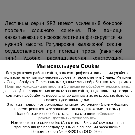
Лестницы серии SR3 имеют усиленный боковой
профиль сложного сечения. При помощи
захватывающих крюков лестница фиксируется на
нужной высоте. Регулировка выдвижной секции
осуществляется при помощи троса (канатной
тяги). Удобно раскладываемая конструкция,
простая регулировка и защита от скольжения. В
Мы используем Cookie
сложенном состоянии лестница имеет
Для улучшения работы сайта, анализа трафика и повышения удобства
небольшие габариты, что очень важно при
пользователей, мы применяем cookies, а также счетчики Яндекс.Метрики
и Google Analytics. Персональные данные могут обрабатываться в рамках
транспортировке. Лестницы укомплектованы
Политики конфиденциальности
и
Согласия на обработку персональных
данных
роликами. Ступени и направляющие из алюминия.
. Для продолжения использования сайта, вы должны подтвердить
согласие на обработку персональных данных и использование файлов
cookies в указанных целях.
Этот сайт применяет рекомендательные технологии (блоки «Недавно
просмотренные», «Избранные товары», «Похожие товары»).
Подробности и способы отказа — на странице
«Сведения о
Важные преимущества –
рекомендательных технологиях»
.
Некоторые категории cookie (Аналитика, Реклама) осуществляют
эффективная работа
трансграничную передачу данных на основании разрешения
Роскомнадзора № 9484204 от 04.06.2025.