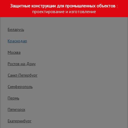
Защитные конструкции для промышленных объектов
:
Выберите склад отгрузки
проектирование и изготовление
Беларусь
Краснодар
Москва
Главная
/
Каталог
/
Лестницы и стремянки
/
Лестницы на канатн
Ростов-на-Дону
Строительные
леса
Лестница трехсекционная выдвижная с
Санкт-Петербург
тросом Alumet Ал 3314
Симферополь
Вышки-
туры
Пермь
Быстрая и легкая трансформация из одного
вида лестницы в другой при помощи тросов и
Пятигорск
фиксаторов
Подмости
Екатеринбург
строительные
Код товара:
3314
0 отзывов