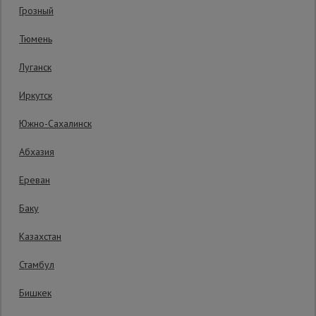
Грозный
Гарантия производителя: 1 год
Сетка,
Тюмень
тенты,
брезенты
Луганск
Иркутск
Строительные
подъемники
Южно-Сахалинск
Абхазия
Грузоподъемное
оборудование
Ереван
Баку
Каталог
Мусоропровод
Казахстан
строительный
всех
товаров
Стамбул
Бишкек
Фанера
ламинированная