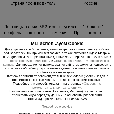
Страна производитель
Россия
Лестницы серии SR2 имеют усиленный боковой
профиль сложного сечения. При помощи
захватывающих крюков лестница фиксируется на
Мы используем Cookie
нужной высоте. Регулировка выдвижной секции
осуществляется при помощи троса. Удобно
Для улучшения работы сайта, анализа трафика и повышения удобства
пользователей, мы применяем cookies, а также счетчики Яндекс.Метрики
раскладываемая конструкция, простая
и Google Analytics. Персональные данные могут обрабатываться в рамках
регулировка и защита от скольжения. Лестницы
Политики конфиденциальности
и
Согласия на обработку персональных
данных
. Для продолжения использования сайта, вы должны подтвердить
укомплектованы роликами, с помощью которых
согласие на обработку персональных данных и использование файлов
происходит движение верхней секции по стене.
cookies в указанных целях.
Этот сайт применяет рекомендательные технологии (блоки «Недавно
просмотренные», «Избранные товары», «Похожие товары»).
Подробности и способы отказа — на странице
«Сведения о
рекомендательных технологиях»
.
Некоторые категории cookie (Аналитика, Реклама) осуществляют
трансграничную передачу данных на основании разрешения
Важные преимущества –
Роскомнадзора № 9484204 от 04.06.2025.
эффективная работа
Подробнее о cookies