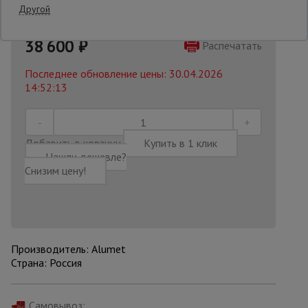
Другой
48150 руб.
Опалубка
38 600
₽
Распечатать
Последнее обновление цены: 30.04.2026
14:52:13
Вибротехника
для
строительства
Добавить в корзину
Купить в 1 клик
Нашли дешевле?
Оборудование
для работы с
Снизим цену!
арматурой
Оборудование
для бетонных
Производитель: Alumet
работ
Страна: Россия
Техника
Самовывоз: