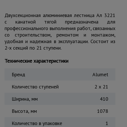
Тепловые
пушки
Двухсекционная алюминиевая лестница Ал 3221
с канатной тягой предназначена для
профессионального выполнения работ, связанных
Металл и
со строительством, ремонтом и монтажом,
металлообработка
удобная и надежная в эксплуатации. Состоит из
2-х секций по 21 ступени.
Технические характеристики
Бренд
Alumet
Количество ступеней
2 х 21
Ширина, мм
410
Высота, мм
1078
Количество в упаковке
1