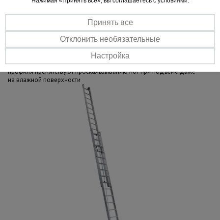
Нажимая «Принять все», вы соглашаетесь с условиями.
Быстрая установка
Легко складывается / раскладывается и надежно фиксируется
при помощи канатов. Незаменима в экстренных ситуациях: пожар,
Принять все
спасение людей и др.
Отклонить необязательные
Безопасная конструкция
Прочные фиксаторы и неразрываемые канаты гарантируют
Настройка
безопасность при работе на высоте, а ступени из рифленого
профиля препятствуют проскальзыванию ног при подъеме даже
на влажной поверхности