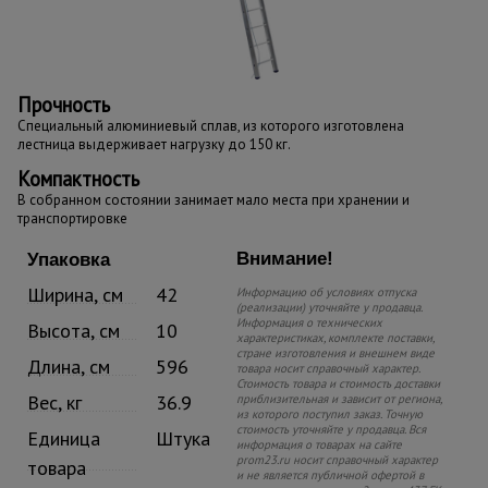
Прочность
Специальный алюминиевый сплав, из которого изготовлена
лестница выдерживает нагрузку до 150 кг.
Компактность
В собранном состоянии занимает мало места при хранении и
транспортировке
Внимание!
Упаковка
Ширина, см
42
Информацию об условиях отпуска
(реализации) уточняйте у продавца.
Информация о технических
Высота, см
10
характеристиках, комплекте поставки,
стране изготовления и внешнем виде
Длина, см
596
товара носит справочный характер.
Стоимость товара и стоимость доставки
Вес, кг
36.9
приблизительная и зависит от региона,
из которого поступил заказ. Точную
стоимость уточняйте у продавца. Вся
Единица
Штука
информация о товарах на сайте
prom23.ru носит справочный характер
товара
и не является публичной офертой в