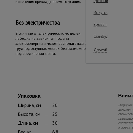
Грозный
изменения прикладываемого усилия.
Иркутск
Без электричества
Ереван
В отличие от электрических моделей
Стамбул
лебедка не зависит от подачи
электроэнергии и может располагаться в
труднодоступных местах без возможности
Другой
подсоединения к сети.
Внима
Упаковка
Ширина, см
20
Информац
комплекте
Высота, см
25
стоимость
продавца.
Длина, см
30
соответс
и характ
Вес, кг
6.8