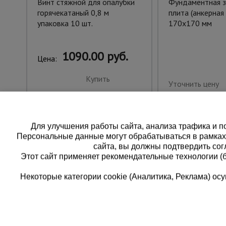
Винт стяжной для опалубки
Фундаментная з
горячекатаный 0,8 м
плита (анкерная
упаковка 10 шт.
170х170 мм
1090.00 руб.
Цена:
Купить
Уточнить цену
Для улучшения работы сайта, анализа трафика и по
Персональные данные могут обрабатываться в рамка
сайта, вы должны подтвердить сог
Этот сайт применяет рекомендательные технологии (
Некоторые категории cookie (Аналитика, Реклама) о
Каталог товаров
Еди
О компании
8 
Аренда оборудования