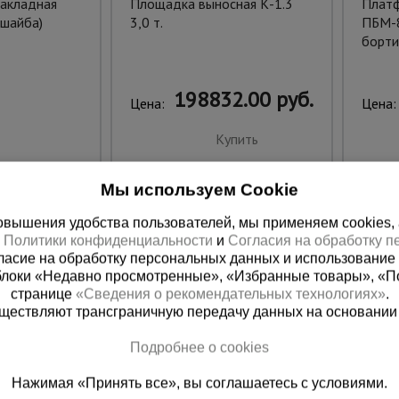
акладная
Площадка выносная К-1.3
Платф
 шайба)
3,0 т.
ПБМ-8
борти
198832.00 руб.
Цена:
Цена:
Купить
Мы используем Cookie
вышения удобства пользователей, мы применяем cookies, а 
х
Политики конфиденциальности
и
Согласия на обработку 
ласие на обработку персональных данных и использование 
блоки «Недавно просмотренные», «Избранные товары», «П
странице
«Сведения о рекомендательных технологиях»
.
существляют трансграничную передачу данных на основании
Подробнее о cookies
ная справочная
Краснодар
Нажимая «Принять все», вы соглашаетесь с условиями.
(800) 200-25-90
+7 (861) 22