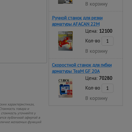
В корзину
Ручной станок для резки
арматуры AFACAN 22M
Цена:
12100
ство применения на
твах в цехах, СТО и
Кол-во
В корзину
Скоростной станок для гибки
арматуры ТеаМ GF 20A
Цена:
70280
Кол-во
В корзину
ских характеристиках,
Стоимость товара и
 стоимость уточняйте у
яется публичной офертой в
 наличие желаемых функций