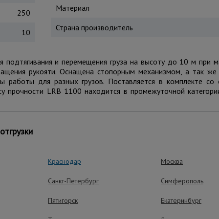
Материал
250
Страна производитель
10
 подтягивания и перемещения груза на высоту до 10 м при ма
ащения рукояти. Оснащена стопорным механизмом, а так же
 работы для разных грузов. Поставляется в комплекте со
асу прочности LRB 1100 находится в промежуточной категори
отгрузки
ущества – эффективная работа
Краснодар
Москва
Санкт-Петербург
Симферополь
Надежность
Пятигорск
Екатеринбург
Прочный корпус, кач