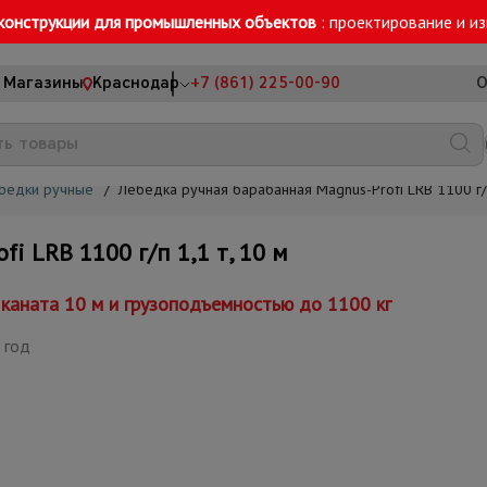
конструкции для промышленных объектов
: проектирование и и
Магазины
Краснодар
+7 (861) 225-00-90
О
бедки ручные
/
Лебедка ручная барабанная Magnus-Profi LRB 1100 г/п
i LRB 1100 г/п 1,1 т, 10 м
каната 10 м и грузоподъемностью до 1100 кг
 год