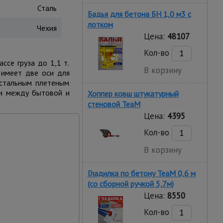
Сталь
Бадья для бетона БН 1,0 м3 c
лотком
Чехия
Цена:
48107
Кол-во
ссе груза до 1,1 т.
В корзину
 имеет две оси для
 стальным плетеным
и между бытовой и
Хоппер ковш штукатурный
стеновой TeaM
Цена:
4395
Кол-во
В корзину
Гладилка по бетону TeaM 0,6 м
(со сборной ручкой 5,7м)
Цена:
8550
Кол-во
ественный механизм и