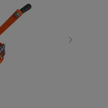
а
атурой
от