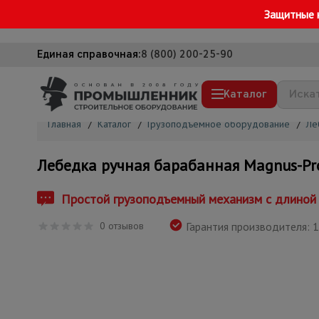
Защитные 
Единая справочная:
8 (800) 200-25-90
Каталог
Главная
/
Каталог
/
Грузоподъемное оборудование
/
Ле
Строительные леса
Лебедка ручная барабанная Magnus-Prof
Вышки-туры
Подмости строительные
Простой грузоподъемный механизм с длиной 
Сетка, тенты, брезенты
0 отзывов
Гарантия производителя: 1
Строительные подъемники
Грузоподъемное оборудование
Мусоропровод строительный
Фанера ламинированная