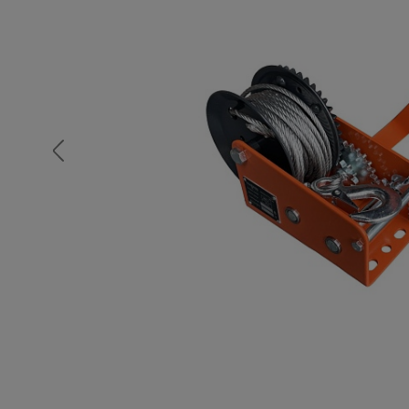
Опалубка
Вибротехника для строительств
Оборудование для работы с арм
Оборудование для бетонных раб
Техника для склада
Тачки строительные и садовые
Лестницы и стремянки
Штукатурные комплекты
Сварочные аппараты
Тепловые пушки
Металл и металлообработка