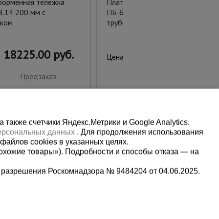
орменная тележка
Платформенная тележка
.14 200 мм с
ПБ-6.10 125 мм с
ком
трубчатыми бортами
18225.00 руб.
9800.00 руб.
Цена:
Предзаказ
Предзаказ
также счетчики Яндекс.Метрики и Google Analytics.
персональных данных
. Для продолжения использования
файлов cookies в указанных целях.
охожие товары»). Подробности и способы отказа — на
 разрешения Роскомнадзора № 9484204 от 04.06.2025.
Мы в социальных сетях:
5-00-90