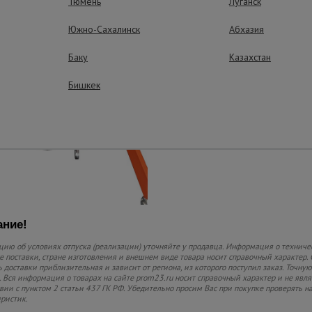
Тюмень
Луганск
комплектующие.
Южно-Сахалинск
Абхазия
Практичность
Баку
Казахстан
Компактность и удоб
Бишкек
небольших производс
строительстве.
ние!
ию об условиях отпуска (реализации) уточняйте у продавца. Информация о техниче
 поставки, стране изготовления и внешнем виде товара носит справочный характер. 
 доставки приблизительная и зависит от региона, из которого поступил заказ. Точную
 Вся информация о товарах на сайте prom23.ru носит справочный характер и не явл
твии с пунктом 2 статьи 437 ГК РФ. Убедительно просим Вас при покупке проверять
еристик.