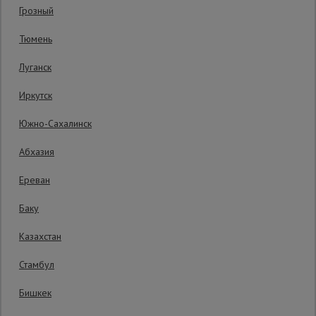
Код товара:
ПД-8.12
0 отзывов
Грозный
Гарантия производителя: 1 год
Сетка,
Тюмень
тенты,
брезенты
Луганск
Иркутск
Строительные
подъемники
Южно-Сахалинск
Абхазия
Грузоподъемное
оборудование
Ереван
Баку
Каталог
Мусоропровод
Казахстан
строительный
всех
товаров
Стамбул
Уточнить цену
Бишкек
Фанера
ламинированная