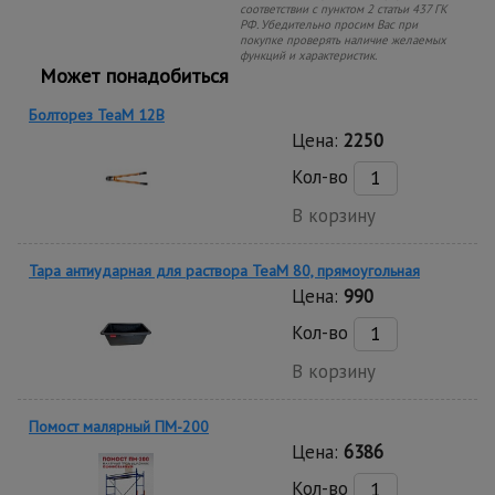
соответствии с пунктом 2 статьи 437 ГК
РФ. Убедительно просим Вас при
покупке проверять наличие желаемых
функций и характеристик.
Может понадобиться
Болторез TeaM 12B
Цена:
2250
Кол-во
В корзину
Тара антиударная для раствора TeaM 80, прямоугольная
Цена:
990
Кол-во
В корзину
Помост малярный ПМ-200
Цена:
6386
Кол-во