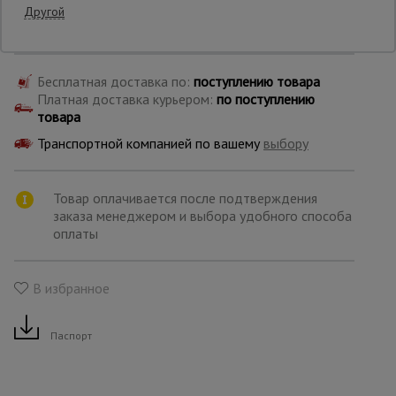
Производитель: Промышленник
Другой
Страна: Россия
Опалубка
Бесплатная доставка по:
поступлению товара
Платная доставка курьером:
по поступлению
Вибротехника
товара
для
строительства
Транспортной компанией по вашему
выбору
Товар оплачивается после подтверждения
Оборудование
заказа менеджером и выбора удобного способа
для работы с
арматурой
оплаты
В избранное
Оборудование
для бетонных
работ
Паспорт
Техника