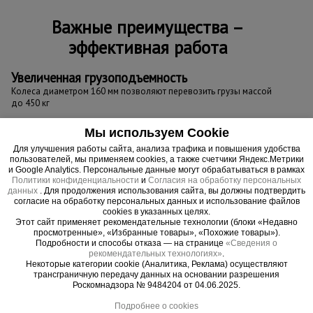
Важные преимущества –
эффективная работа
Увеличенная грузоподъемность
Колеса диаметром 160 мм позволяют перевозить грузы массой
до 450 кг
Просторная платформа
Мы используем Cookie
Широкая площадка для перемещения грузов различных
Для улучшения работы сайта, анализа трафика и повышения удобства
габаритов – 800 x 1200 мм
пользователей, мы применяем cookies, а также счетчики Яндекс.Метрики
и Google Analytics. Персональные данные могут обрабатываться в рамках
Политики конфиденциальности
и
Согласия на обработку персональных
данных
. Для продолжения использования сайта, вы должны подтвердить
согласие на обработку персональных данных и использование файлов
cookies в указанных целях.
Этот сайт применяет рекомендательные технологии (блоки «Недавно
просмотренные», «Избранные товары», «Похожие товары»).
Подробности и способы отказа — на странице
«Сведения о
рекомендательных технологиях»
.
Некоторые категории cookie (Аналитика, Реклама) осуществляют
трансграничную передачу данных на основании разрешения
Роскомнадзора № 9484204 от 04.06.2025.
Подробнее о cookies