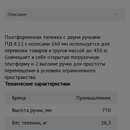
для
склада
Описание
Тачки
строительные
и садовые
Платформенная тележка с двумя ручками
ПД-8.12 с колесами 160 мм используется для
перевозки товаров и грузов массой до 450 кг.
Лестницы
Совмещает в себе открытую погрузочную
и
платформу и 2 высокие ручки для простоты
стремянки
перемещения в условиях ограниченного
пространства.
Технические характеристики
Штукатурные
комплекты
Бренд
Промышленник
Высота ручки, мм
770
Сварочные
аппараты
Вес тележки, кг
26,3