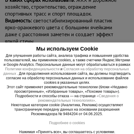
хозяйство, строительство, ограждение
спортивных трасс и спорт площадок.
Видимость:
светостабилизированный пластик
ярко-оранжевого цвета с большими ячейками
даже с расстояния заметен и создает эффект
яркой стены.
Нормативная база:
сетка оранжевая
Мы используем Cookie
соответствует СНиП 1203-99 «Безопасность
Для улучшения работы сайта, анализа трафика и повышения удобства
пользователей, мы применяем cookies, а также счетчики Яндекс.Метрики
труда в строительстве» СНиП III-4-80* «Техника
и Google Analytics. Персональные данные могут обрабатываться в рамках
безопасности в строительстве» и СНиП 3.03.01-
Политики конфиденциальности
и
Согласия на обработку персональных
данных
. Для продолжения использования сайта, вы должны подтвердить
87 «Несущие ограждающие конструкции».
согласие на обработку персональных данных и использование файлов
cookies в указанных целях.
Этот сайт применяет рекомендательные технологии (блоки «Недавно
просмотренные», «Избранные товары», «Похожие товары»).
Подробности и способы отказа — на странице
«Сведения о
рекомендательных технологиях»
.
Важные преимущества –
Некоторые категории cookie (Аналитика, Реклама) осуществляют
трансграничную передачу данных на основании разрешения
эффективная работа
Роскомнадзора № 9484204 от 04.06.2025.
Подробнее о cookies
Прочность
Обладает высокой прочностью при малом весе. Соответствует
Нажимая «Принять все», вы соглашаетесь с условиями.