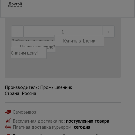
Другой
Последнее обновление цены: 30.06.2026
21:56:51
Опалубка
Вибротехника
Добавить в корзину
Купить в 1 клик
для
Нашли дешевле?
строительства
Снизим цену!
Оборудование
для работы с
арматурой
Производитель: Промышленник
Страна: Россия
Оборудование
для бетонных
работ
Самовывоз:
Бесплатная доставка по:
поступлению товара
Платная доставка курьером:
сегодня
Техника