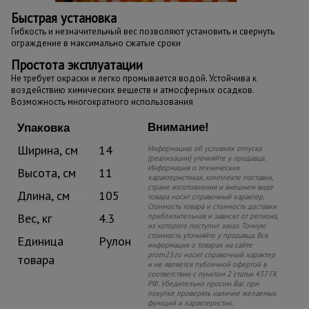
Быстрая установка
Гибкость и незначительный вес позволяют установить и свернуть
ограждение в максимально сжатые сроки
Простота эксплуатации
Не требует окраски и легко промывается водой. Устойчива к
воздействию химических веществ и атмосферных осадков.
Возможность многократного использования
Внимание!
Упаковка
Ширина, см
14
Информацию об условиях отпуска
(реализации) уточняйте у продавца.
Информация о технических
Высота, см
11
характеристиках, комплекте поставки,
стране изготовления и внешнем виде
Длина, см
105
товара носит справочный характер.
Стоимость товара и стоимость доставки
Вес, кг
4.3
приблизительная и зависит от региона,
из которого поступил заказ. Точную
стоимость уточняйте у продавца. Вся
Единица
Рулон
информация о товарах на сайте
prom23.ru носит справочный характер
товара
и не является публичной офертой в
соответствии с пунктом 2 статьи 437 ГК
РФ. Убедительно просим Вас при
покупке проверять наличие желаемых
функций и характеристик.