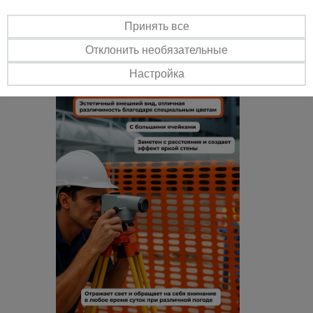
нормам: СНиП 1203-99, СНиП III-4-80 и СНиП 3.03.01-87
Эстетичность
Принять все
Эстетичный внешний вид, отличная различимость благодаря
Отклонить необязательные
специальным цветам и оптимально подобранному размеру ячеек.
Может быть изготовлена любого цвета по RAL
Настройка