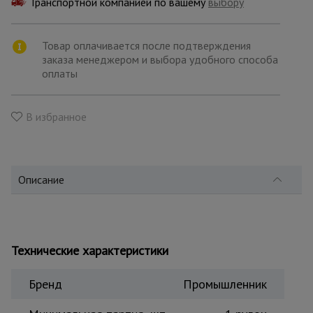
Транспортной компанией по вашему
для
выбору
склада
Товар оплачивается после подтверждения
заказа менеджером и выбора удобного способа
Тачки
оплаты
строительные
и садовые
В избранное
Лестницы
и
стремянки
Описание
Штукатурные
комплекты
Технические характеристики
Сварочные
аппараты
Бренд
Промышленник