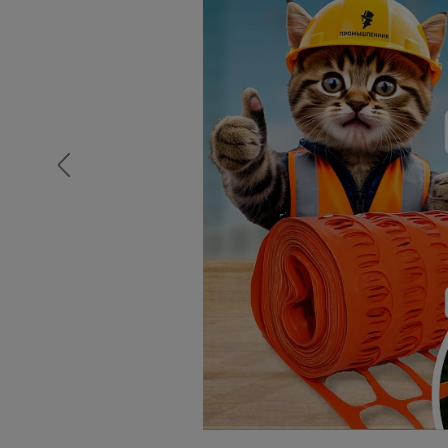
Опалубка
Вибротехника для строительств
Оборудование для работы с арм
Оборудование для бетонных раб
Техника для склада
Тачки строительные и садовые
Лестницы и стремянки
Штукатурные комплекты
Сварочные аппараты
Тепловые пушки
Металл и металлообработка