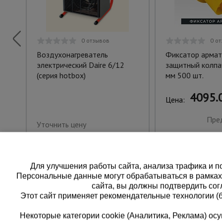
0 отзывов
0 о
Воздухонагреватель
Фиксатор армат
электрический Daire 6/12
защитный колпа
(серия hotbox)
мм 500 шт.
4095.0
Цена:
Пре
Уточнить цену
Для улучшения работы сайта, анализа трафика и по
Персональные данные могут обрабатываться в рамка
сайта, вы должны подтвердить сог
Этот сайт применяет рекомендательные технологии (
Некоторые категории cookie (Аналитика, Реклама) о