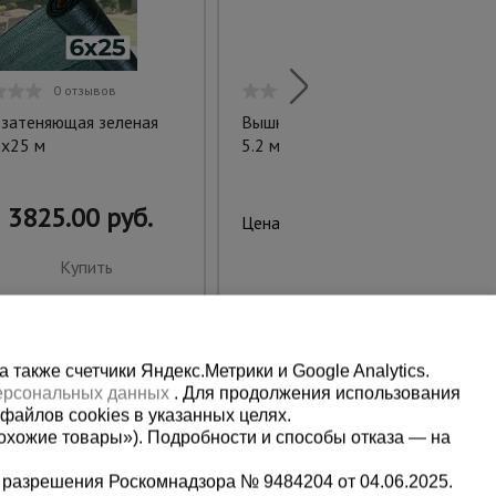
0 отзывов
0 отзывов
 затеняющая зеленая
Вышка-тура ВСПT 1.2х2.0,
х25 м
5.2 м
3825.00 руб.
24754.00 руб.
Цена:
Купить
Купить
также счетчики Яндекс.Метрики и Google Analytics.
персональных данных
. Для продолжения использования
файлов cookies в указанных целях.
охожие товары»). Подробности и способы отказа — на
 разрешения Роскомнадзора № 9484204 от 04.06.2025.