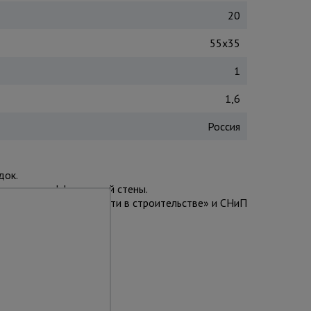
20
55х35
1
1,6
Россия
док.
 создает эффект яркой стены.
* «Техника безопасности в строительстве» и СНиП
та