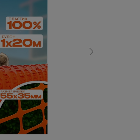
а
атурой
от