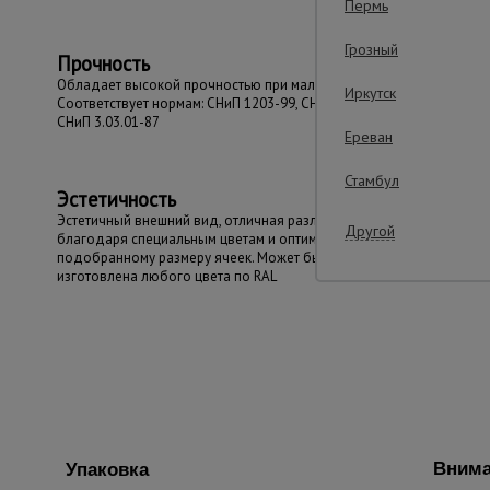
Пермь
Грозный
Прочность
Обладает высокой прочностью при малом весе.
Иркутск
Соответствует нормам: СНиП 1203-99, СНиП III-4-80 и
СНиП 3.03.01-87
Ереван
Стамбул
Эстетичность
Эстетичный внешний вид, отличная различимость
Другой
благодаря специальным цветам и оптимально
подобранному размеру ячеек. Может быть
изготовлена любого цвета по RAL
Внима
Упаковка