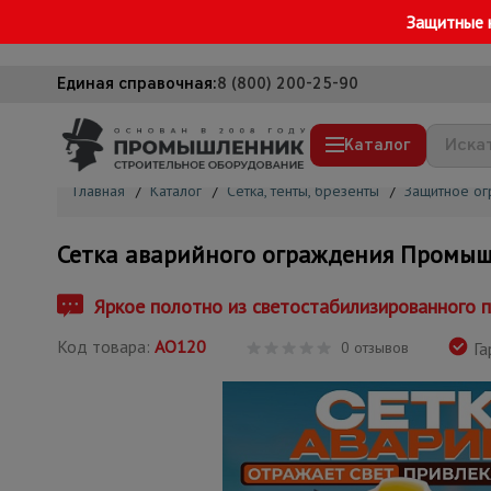
Защитные 
Единая справочная:
8 (800) 200-25-90
Каталог
Главная
/
Каталог
/
Сетка, тенты, брезенты
/
Защитное о
Строительные леса
Сетка аварийного ограждения Промыш
Вышки-туры
Подмости строительные
Яркое полотно из светостабилизированного п
Сетка, тенты, брезенты
Код товара:
АО120
0 отзывов
Га
Строительные подъемники
Грузоподъемное оборудование
Мусоропровод строительный
Фанера ламинированная