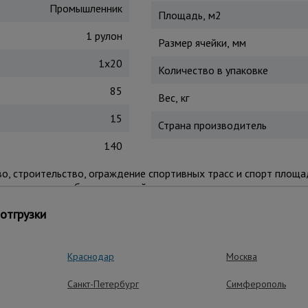
Промышленник
Площадь, м2
1 рулон
Размер ячейки, мм
1х20
Количество в упаковке
85
Вес, кг
15
Страна производитель
140
, строительство, ограждение спортивных трасс и спорт площа
евого цвета с большими ячейками даже с расстояния заметен и
 1203-99 «Безопасность труда в строительстве» СНиП III-4-80
отгрузки
Краснодар
Москва
ные преимущества – эффективная рабо
Санкт-Петербург
Симферополь