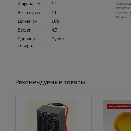
Ширина, см
14
Информаци
внешнем в
Высота, см
11
стоимость
пунктом 2
Длина, см
105
Вес, кг
4.3
Единица
Рулон
товара
Рекомендуемые товары