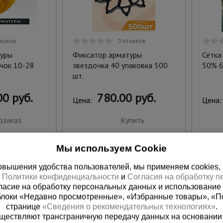
тзывов
0 отзывов
уры
Фиксатор арматуры
Сетка
чок 10-28
звездочка 40 упаковка 500
50% 6
шт.
0 руб.
780.00 руб.
Цена:
Цена:
дзаказ
Купить
Мы используем Cookie
вышения удобства пользователей, мы применяем cookies, а 
х
Политики конфиденциальности
и
Согласия на обработку 
ласие на обработку персональных данных и использование 
блоки «Недавно просмотренные», «Избранные товары», «П
странице
«Сведения о рекомендательных технологиях»
.
существляют трансграничную передачу данных на основании