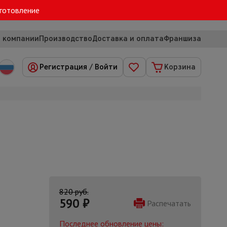
зготовление
 компании
Производство
Доставка и оплата
Франшиза
Регистрация
/
Войти
Корзина
820 руб.
590
₽
Распечатать
Последнее обновление цены: