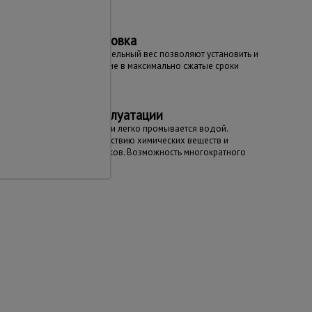
Быстрая установка
Гибкость и незначительный вес позволяют установить и
свернуть ограждение в максимально сжатые сроки
Простота эксплуатации
Не требует окраски и легко промывается водой.
Устойчива к воздействию химических веществ и
атмосферных осадков. Возможность многократного
использования