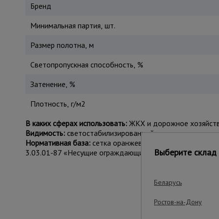
Бренд
Минимальная партия, шт.
Размер полотна, м
Светопропускная способность, %
Затенение, %
Плотность, г/м2
В каких сферах использовать:
ЖКХ и дорожное хозяйство
Видимость:
светостабилизированный пластик ярко-оранж
Нормативная база:
сетка оранжевая соответствует СНиП
Выберите склад 
3.03.01-87 «Несущие ограждающие конструкции».
Беларусь
Важ
Ростов-на-Дону