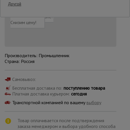
Другой
Добавить в корзину
Купить в 1 клик
Нашли дешевле?
Опалубка
Снизим цену!
Вибротехника
для
строительства
Производитель: Промышленник
Страна: Россия
Оборудование
для работы с
арматурой
Самовывоз:
Бесплатная доставка по:
поступлению товара
Платная доставка курьером:
сегодня
Оборудование
для бетонных
Транспортной компанией по вашему
выбору
работ
Товар оплачивается после подтверждения
заказа менеджером и выбора удобного способа
Техника