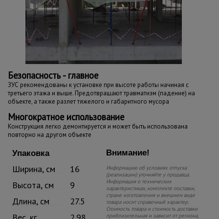
Безопасность - главное
ЗУС рекомендованы к установке при высоте работы начиная с
третьего этажа и выше. Предотвращают травматизм (падение) на
объекте, а также разлет тяжелого и габаритного мусора
Многократное использование
Конструкция легко демонтируется и может быть использована
повторно на другом объекте
Внимание!
Упаковка
Ширина, см
16
Информацию об условиях отпуска
(реализации) уточняйте у продавца.
Информация о технических
Высота, см
9
характеристиках, комплекте поставки,
стране изготовления и внешнем виде
Длина, см
27.5
товара носит справочный характер.
Стоимость товара и стоимость доставки
Вес, кг
2.98
приблизительная и зависит от региона,