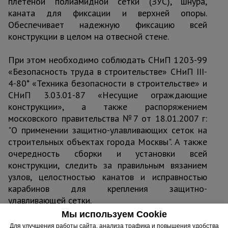
плетеной полиамидной сетки (ЗУС), шнура,
каната для фиксации и верхней опоры.
Обеспечивает надежную фиксацию всей
конструкции в целом на отвесной стене.
При этом необходимо соблюдать СНиП 1203-99
«Безопасность труда в строительстве» СНиП III-
4-80* «Техника безопасности в строительстве» и
СНиП 3.03.01-87 «Несущие ограждающие
конструкции», а также распоряжением
московского правительства №7 от 18.01.2007 г:
"О применении защитно-улавливающих сеток на
строительных объектах города Москвы". А также
очередность сборки и установки всей
конструкции, следить за правильным вязанием
узлов, целостностью канатов и исправностью
карабинов для крепления защитно-
улавливающей сетки.
Мы используем Cookie
Для улучшения работы сайта, анализа трафика и повышения удобства