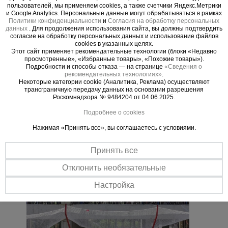
пользователей, мы применяем cookies, а также счетчики Яндекс.Метрики
и Google Analytics. Персональные данные могут обрабатываться в рамках
Важные преимущества –
Политики конфиденциальности
и
Согласия на обработку персональных
данных
. Для продолжения использования сайта, вы должны подтвердить
эффективная работа
согласие на обработку персональных данных и использование файлов
cookies в указанных целях.
Этот сайт применяет рекомендательные технологии (блоки «Недавно
Прочная сталь
просмотренные», «Избранные товары», «Похожие товары»).
Опора изготавливается ил листовой стали толщиной 5 мм с
Подробности и способы отказа — на странице
«Сведения о
рекомендательных технологиях»
.
применением широких сварных швов.
Некоторые категории cookie (Аналитика, Реклама) осуществляют
Все по стандарту
трансграничную передачу данных на основании разрешения
Роскомнадзора № 9484204 от 04.06.2025.
Соответствует строительным нормам: СНиП 1203-99
«Безопасность труда в строительстве» СНиП III-4-80* «Техника
Подробнее о cookies
безопасности в строительстве» и СНиП 3.03.01-87 «Несущие
ограждающие конструкции»
Нажимая «Принять все», вы соглашаетесь с условиями.
Принять все
Отклонить необязательные
Настройка