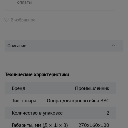
для
оплаты
склада
В избранное
Тачки
строительные
и садовые
Описание
Лестницы
и
стремянки
Технические характеристики
Штукатурные
Бренд
Промышленник
комплекты
Тип товара
Опора для кронштейна ЗУС
Сварочные
Количество в упаковке
2
аппараты
Габариты, мм (Д х Ш х В)
270х160х100