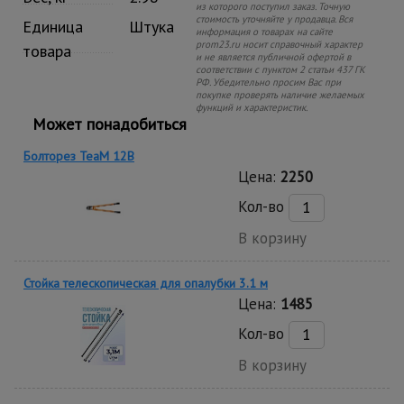
из которого поступил заказ. Точную
стоимость уточняйте у продавца. Вся
Единица
Штука
информация о товарах на сайте
prom23.ru носит справочный характер
товара
и не является публичной офертой в
соответствии с пунктом 2 статьи 437 ГК
РФ. Убедительно просим Вас при
покупке проверять наличие желаемых
функций и характеристик.
Может понадобиться
Болторез TeaM 12B
Цена:
2250
Кол-во
В корзину
Стойка телескопическая для опалубки 3.1 м
Цена:
1485
Кол-во
В корзину