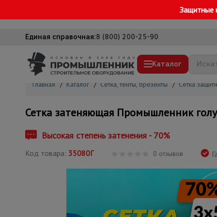
Защитные 
Единая справочная:
8 (800) 200-25-90
Каталог
Главная
/
Каталог
/
Сетка, тенты, брезенты
/
Сетка защит
Строительные леса
Сетка затеняющая Промышленник голу
Вышки-туры
Подмости строительные
Высокая степень затенения - 70%
Сетка, тенты, брезенты
Код товара:
35080Г
0 отзывов
Га
Строительные подъемники
Грузоподъемное оборудование
Мусоропровод строительный
Фанера ламинированная