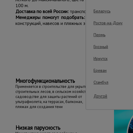
100 м.
Беларусь
Доставка по всей России:
транспортные компании, курье
Менеджеры помогут подобрать:
сетку для теплиц, ст
Ростов-на-Дону
конструкций, навесов и пляжных зон.
Пермь
Грозный
Важные преим
Иркутск
Ереван
Многофункциональность
Стамбул
Применяется в строительстве для укрытия
строительных лесов, в сельском хозяйстве и
Другой
садоводстве для защиты растений от
ультрафиолета, на террасах, балконах,
пляжах для создания тени
Низкая парусность