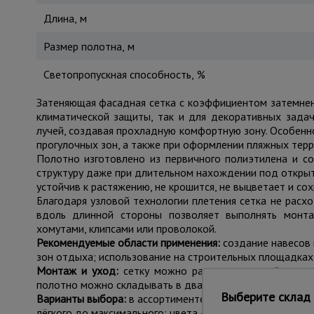
Длина, м
Размер полотна, м
Светопропускная способность, %
Затеняющая фасадная сетка с коэффициентом затемнен
климатической защиты, так и для декоративных зада
лучей, создавая прохладную комфортную зону. Особенн
прогулочных зон, а также при оформлении пляжных терр
Полотно изготовлено из первичного полиэтилена и с
структуру даже при длительном нахождении под открыт
устойчив к растяжению, не крошится, не выцветает и со
Благодаря узловой технологии плетения сетка не расх
вдоль длинной стороны позволяет выполнять монта
хомутами, клипсами или проволокой.
Рекомендуемые области применения:
создание навесов 
зон отдыха; использование на строительных площадках
Монтаж и уход:
сетку можно разрезать поперёк в лю
полотно можно складывать в два слоя для увеличения н
Выберите склад 
Варианты выбора:
в ассортименте представлены полотна 
лёгкого до максимального; цвета — зелёный, тёмно-зелё