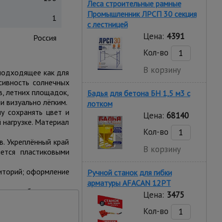
Леса строительные рамные
Промышленник ЛРСП 30 секция
1
с лестницей
Цена:
4391
Россия
Кол-во
В корзину
подходящее как для
сивность солнечных
в, летних площадок,
Бадья для бетона БН 1,5 м3 с
 визуально лёгким.
лотком
у сохранять цвет и
Цена:
68140
 нагрузке. Материал
Кол-во
в. Укреплённый край
В корзину
ется пластиковыми
риторий; оформление
Ручной станок для гибки
арматуры AFACAN 12PT
 при необходимости
Цена:
3475
Кол-во
ени затемнения — от
4 и 6 м и длиной до