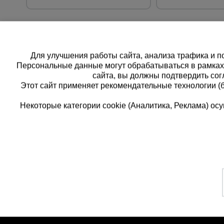
Для улучшения работы сайта, анализа трафика и по
Персональные данные могут обрабатываться в рамка
сайта, вы должны подтвердить сог
Этот сайт применяет рекомендательные технологии (
Некоторые категории cookie (Аналитика, Реклама) о
Каталог товаров
Еди
О компании
8 
Аренда оборудования
Франшиза
Зак
Доставка
Контакты
бес
Статьи
Защитные конструкции