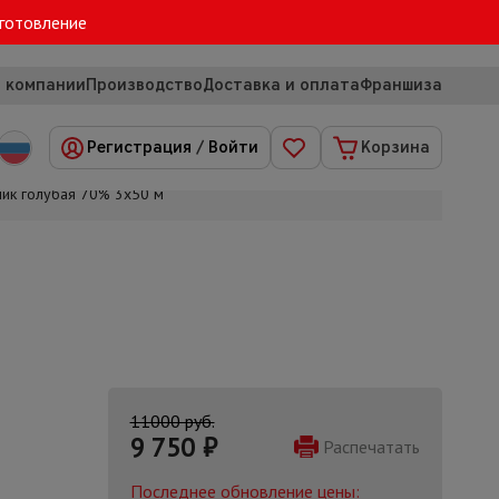
зготовление
 компании
Производство
Доставка и оплата
Франшиза
Регистрация
/
Войти
Корзина
ик голубая 70% 3х50 м
11000 руб.
9 750
₽
Распечатать
Последнее обновление цены: