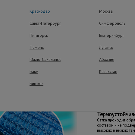
Краснодар
Москва
рские службы, пункты выдачи маркетплейсов.
роительных лесов, фасадных работ, ограждений, дачных учас
Санкт-Петербург
Симферополь
Пятигорск
Екатеринбург
Тюмень
Луганск
ущества – эффективная работа
Южно-Сахалинск
Абхазия
Баку
Казахстан
Износостойкос
Бишкек
Устойчива к химичес
и механическим пов
Термоустойчив
Сетка проходит обр
составом и не подв
высоких и низких те