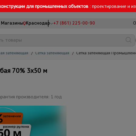
конструкции для промышленных объектов
: проектирование и и
Магазины
Краснодар
+7 (861) 225-00-90
О
ная затеняющая
/
Сетка затеняющая
/
Сетка затеняющая Промышленн
бая 70% 3х50 м
рантия производителя: 1 год