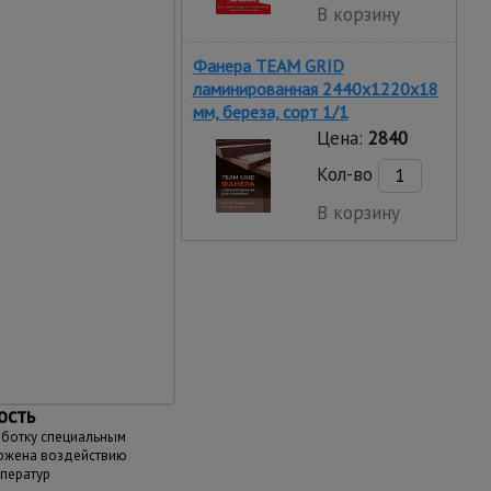
В корзину
тков, декоративных
Фанера TEAM GRID
ламинированная 2440х1220х18
мм, береза, сорт 1/1
Цена:
2840
Кол-во
В корзину
ть
ки активным веществам
реждениям
ость
аботку специальным
ержена воздействию
мператур