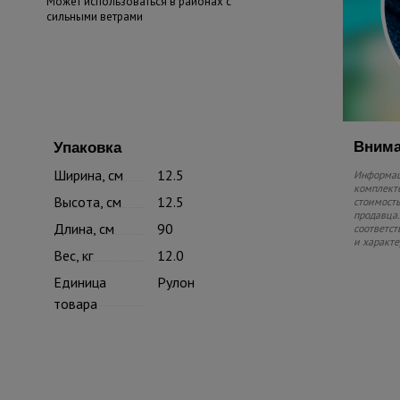
Может использоваться в районах с
сильными ветрами
Внима
Упаковка
Ширина, см
12.5
Информаци
комплекте
Высота, см
12.5
стоимость
продавца.
Длина, см
90
соответст
и характе
Вес, кг
12.0
Единица
Рулон
товара