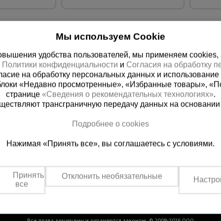
Мы используем Cookie
вышения удобства пользователей, мы применяем cookies, а 
х
Политики конфиденциальности
и
Согласия на обработку 
ласие на обработку персональных данных и использование 
блоки «Недавно просмотренные», «Избранные товары», «П
странице
«Сведения о рекомендательных технологиях»
.
существляют трансграничную передачу данных на основании
ная справочная
Краснодар
Подробнее о cookies
(800) 200-25-90
+7 (861) 22
Нажимая «Принять все», вы соглашаетесь с условиями.
азать звонок
Заказать звонок
платно по России
Пн-Пт: с 8:00 до 17:00
Сб: с 09:00 до 15:00,
Принять
Отклонить необязательные
Вс: выходной
Настро
все
Все права защищены и охраняются законом. © 2008-2026 ООО