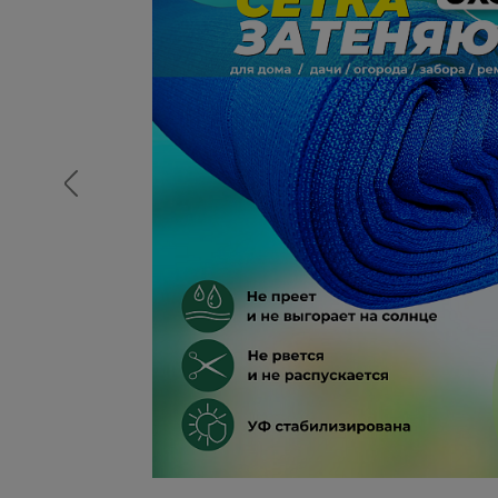
Опалубка
Вибротехника для строительств
Оборудование для работы с арм
Оборудование для бетонных раб
Техника для склада
Тачки строительные и садовые
Лестницы и стремянки
Штукатурные комплекты
Сварочные аппараты
Тепловые пушки
Металл и металлообработка