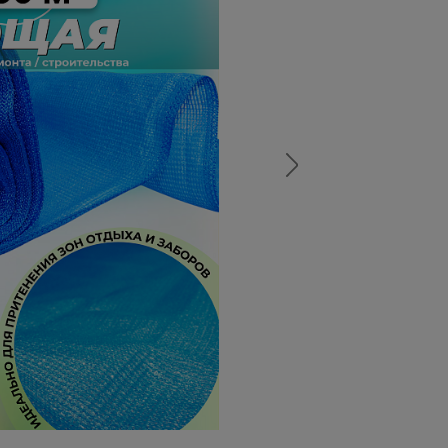
а
атурой
от