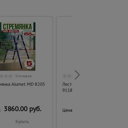
0 отзывов
0 отзывов
мянка Alumet MD 8205
Лестница односекционная Ал
9118
3860.00 руб.
14437.00 руб.
:
Цена:
Купить
Купить