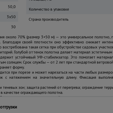
50,0
Количество в упаковке
3х50
Страна производитель
30
ия около 70% (размер 3×50 м) — это универсальное полотно, 
ч. Благодаря своей плотности оно эффективно снижает интен
о востребована такая сетка при обустройстве садовых участко
иторий. Голубой оттенок полотна делает материал эстетичным и
одержит устойчивый УФ-стабилизатор. Это помогает материал
ым солнцем. Срок службы — от 2 лет при стандартной ветровой
храняет форму.
одится при порезе и может нарезаться на части любых размеро
ж с натяжением на значительную длину. Фиксация выполня
и теневых зон; защита растений от перегрева; ограждение тер
 в качестве ограждающего полотна.
бом месте; для крепления подойдут хомуты или проволока;
епрозрачности.
отгрузки
разной плотности — 35, 55, 80, 120, 180 г/м²; различные степ
ный, белый, голубой, оранжевый. Доступны рулоны шириной 2, 3, 