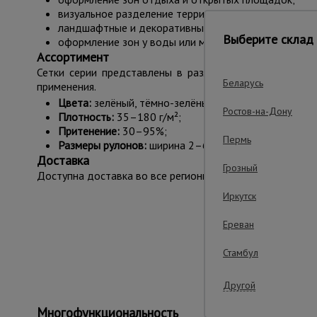
визуальное разделение территории;
ландшафтные и декоративные задачи;
Выберите склад 
оформление зон у воды или мест проведения мероп
Ассортимент
Сетки серии представлены в различных плотностях, 
Беларусь
применения.
Цвета:
зелёный, тёмно-зелёный, белый, голубой, ор
Ростов-на-Дону
Плотность:
35–180 г/м²;
Притенение:
30–95%;
Пермь
Размеры рулонов:
ширина 2–6 м, длина 10–100 м.
Доставка
Грозный
Доступна доставка во все регионы России. Материал пос
Иркутск
Ереван
Важные преим
Стамбул
Другой
Многофункциональность