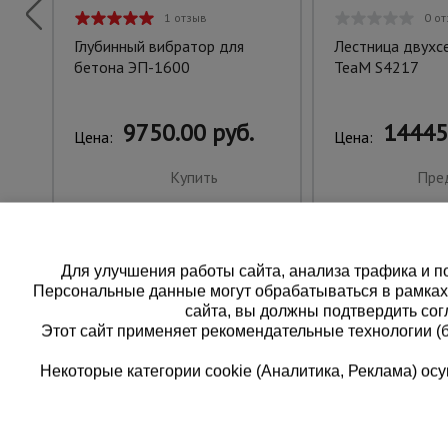
1 отзыв
0 о
Глубинный вибратор для
Лестница двухс
бетона ЭП-1600
TeaM S4217
9750.00 руб.
14445
Цена:
Цена:
Купить
Пре
Для улучшения работы сайта, анализа трафика и по
Персональные данные могут обрабатываться в рамка
сайта, вы должны подтвердить сог
Этот сайт применяет рекомендательные технологии (
Некоторые категории cookie (Аналитика, Реклама) о
Каталог товаров
Еди