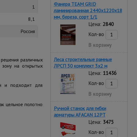
Фанера TEAM GRID
1
ламинированная 2440х1220х18
мм, береза, сорт 1/1
8,1
Цена:
2840
Россия
Кол-во
В корзину
Леса строительные рамные
и решения различных
 зону на открытых
ЛРСП 30 комплект 3x2 м
Цена:
11436
Кол-во
ии и подходит для
В корзину
ак цельное полотно
Ручной станок для гибки
арматуры AFACAN 12PT
Цена:
3475
Кол-во