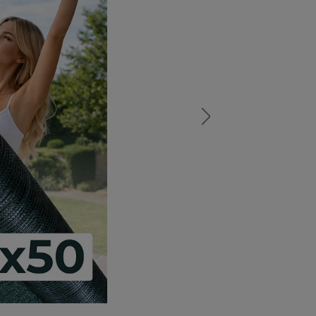
а
атурой
от