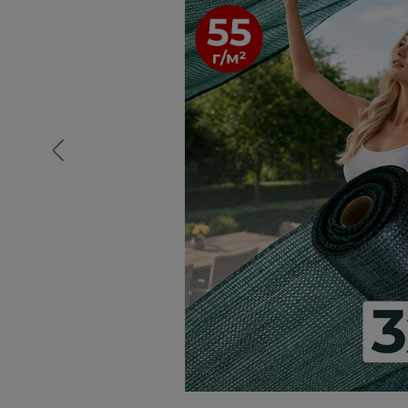
Опалубка
Вибротехника для строительств
Оборудование для работы с арм
Оборудование для бетонных раб
Техника для склада
Тачки строительные и садовые
Лестницы и стремянки
Штукатурные комплекты
Сварочные аппараты
Тепловые пушки
Металл и металлообработка