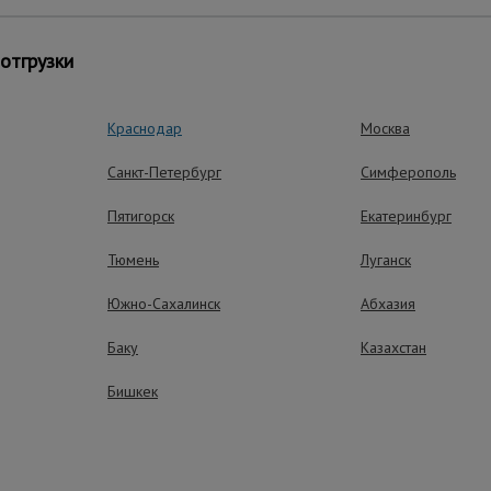
отгрузки
риятий.
цветах и размерах, что позволяет выбрать подходящий вариа
Краснодар
Москва
анжевый;
Санкт-Петербург
Симферополь
Пятигорск
Екатеринбург
Тюмень
Луганск
тавляется в рулонах, удобных для транспортировки и хранения.
Южно-Сахалинск
Абхазия
Баку
Казахстан
ущества – эффективная работа
Бишкек
Износостойкос