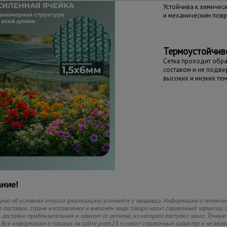
Устойчива к химичес
и механическим пов
Термоустойчив
Сетка проходит обр
составом и не подв
высоких и низких те
ние!
ю об условиях отпуска (реализации) уточняйте у продавца. Информация о техничес
 поставки, стране изготовления и внешнем виде товара носит справочный характер. 
 доставки приблизительная и зависит от региона, из которого поступил заказ. Точную
 Вся информация о товарах на сайте prom23.ru носит справочный характер и не явля