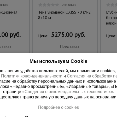
тзывов
0 отзывов
екционная
Тент укрывной OXISS 70 г/м2
Глуби
8х10 м
бетон
након
.00 руб.
5275.00 руб.
Цена:
Цена:
дзаказ
Предзаказ
Мы используем Cookie
вышения удобства пользователей, мы применяем cookies, а 
х
Политики конфиденциальности
и
Согласия на обработку 
ласие на обработку персональных данных и использование 
блоки «Недавно просмотренные», «Избранные товары», «П
странице
«Сведения о рекомендательных технологиях»
.
существляют трансграничную передачу данных на основании
Подробнее о cookies
ная справочная
Краснодар