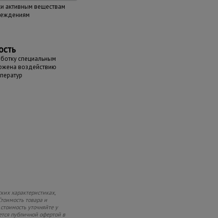
ки активным веществам
реждениям
ость
аботку специальным
ержена воздействию
мператур
ких характеристиках,
Стоимость товара и
 стоимость уточняйте у
ется публичной офертой в