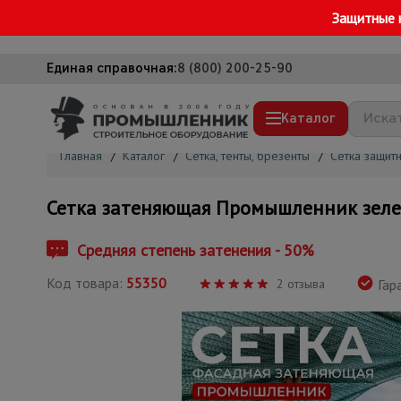
Защитные 
Единая справочная:
8 (800) 200-25-90
Каталог
Главная
/
Каталог
/
Сетка, тенты, брезенты
/
Сетка защит
Строительные леса
Сетка затеняющая Промышленник зеле
Вышки-туры
Подмости строительные
Средняя степень затенения - 50%
Сетка, тенты, брезенты
Код товара:
55350
2 отзыва
Гара
Строительные подъемники
Грузоподъемное оборудование
Мусоропровод строительный
Фанера ламинированная