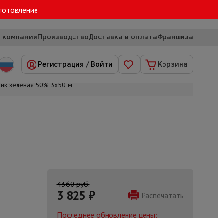
зготовление
 компании
Производство
Доставка и оплата
Франшиза
Регистрация
/
Войти
Корзина
ик зеленая 50% 3х50 м
4360 руб.
3 825
₽
Распечатать
Последнее обновление цены: