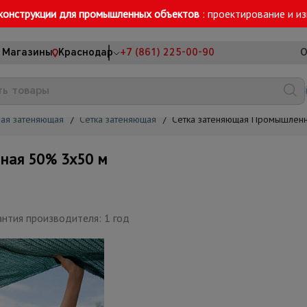
конструкции для промышленных объектов
: проектирование и и
Магазины
Краснодар
+7 (861) 225-00-90
О
ная затеняющая
/
Сетка затеняющая
/
Сетка затеняющая Промышленн
ная 50% 3х50 м
нтия производителя: 1 год