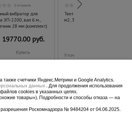
0 отзывов
0 отзывов
нный вибратор для
Тент укрывной OXISS 180 г/
а ЭП-2200, вал 6 м.,
м2, 3х5 м
ечник 28 мм (комплект)
19770.00 руб.
Купить
Уточнить цену
также счетчики Яндекс.Метрики и Google Analytics.
персональных данных
. Для продолжения использования
файлов cookies в указанных целях.
охожие товары»). Подробности и способы отказа — на
 разрешения Роскомнадзора № 9484204 от 04.06.2025.
Мы в социальных сетях: