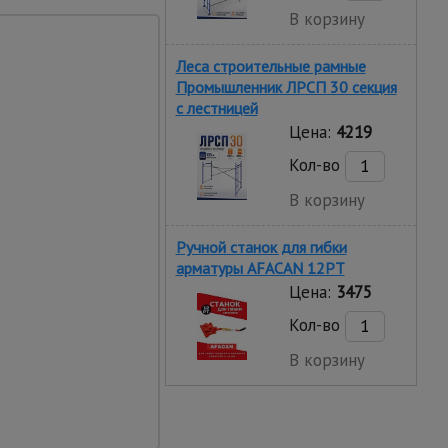
В корзину
Леса строительные рамные
×50 м, 4×100 м, 6×10
Промышленник ЛРСП 30 секция
с лестницей
Цена:
4219
Кол-во
В корзину
 теплиц, загородных
Ручной станок для гибки
арматуры AFACAN 12PT
Цена:
3475
Кол-во
В корзину
ть
ки активным веществам