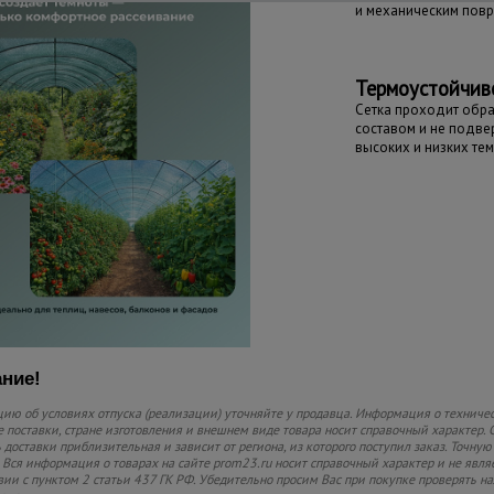
и механическим пов
Термоустойчив
Сетка проходит обр
составом и не подв
высоких и низких те
ние!
ю об условиях отпуска (реализации) уточняйте у продавца. Информация о техничес
 поставки, стране изготовления и внешнем виде товара носит справочный характер. 
 доставки приблизительная и зависит от региона, из которого поступил заказ. Точную
 Вся информация о товарах на сайте prom23.ru носит справочный характер и не явля
вии с пунктом 2 статьи 437 ГК РФ. Убедительно просим Вас при покупке проверять