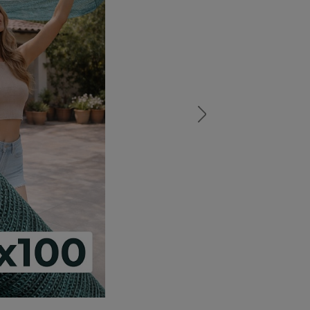
а
атурой
от