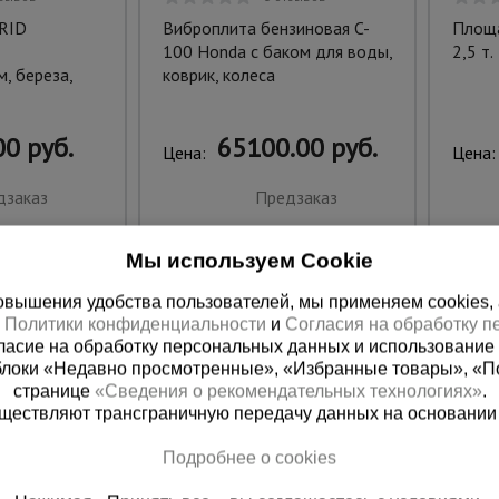
RID
Виброплита бензиновая C-
Площа
100 Honda с баком для воды,
2,5 т.
, береза,
коврик, колеса
0 руб.
65100.00 руб.
Цена:
Цена:
дзаказ
Предзаказ
Мы используем Cookie
вышения удобства пользователей, мы применяем cookies, а 
х
Политики конфиденциальности
и
Согласия на обработку 
ласие на обработку персональных данных и использование 
блоки «Недавно просмотренные», «Избранные товары», «П
странице
«Сведения о рекомендательных технологиях»
.
существляют трансграничную передачу данных на основании
Подробнее о cookies
ная справочная
Краснодар