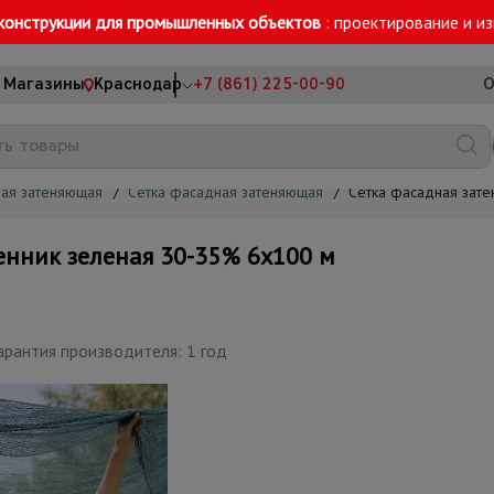
конструкции для промышленных объектов
: проектирование и и
Магазины
Краснодар
+7 (861) 225-00-90
О
ная затеняющая
/
Сетка фасадная затеняющая
/
Сетка фасадная зат
нник зеленая 30-35% 6х100 м
арантия производителя: 1 год