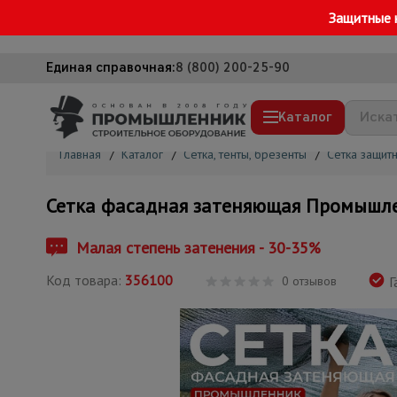
Защитные 
Единая справочная:
8 (800) 200-25-90
Каталог
Главная
/
Каталог
/
Сетка, тенты, брезенты
/
Сетка защит
Строительные леса
Сетка фасадная затеняющая Промышле
Вышки-туры
Подмости строительные
Малая степень затенения - 30-35%
Сетка, тенты, брезенты
Код товара:
356100
0 отзывов
Г
Строительные подъемники
Грузоподъемное оборудование
Мусоропровод строительный
Фанера ламинированная