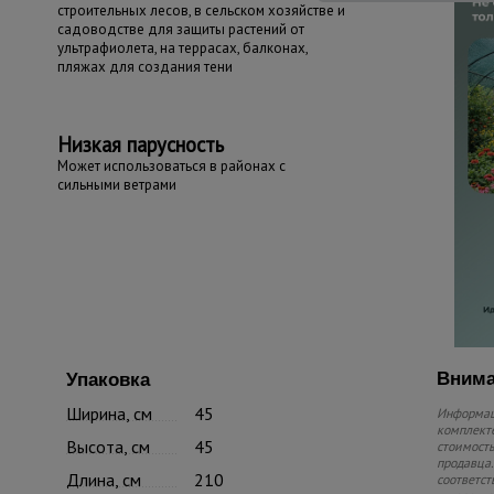
строительных лесов, в сельском хозяйстве и
садоводстве для защиты растений от
ультрафиолета, на террасах, балконах,
пляжах для создания тени
Низкая парусность
Может использоваться в районах с
сильными ветрами
Внима
Упаковка
Ширина, см
45
Информаци
комплекте
Высота, см
45
стоимость
продавца.
Длина, см
210
соответст