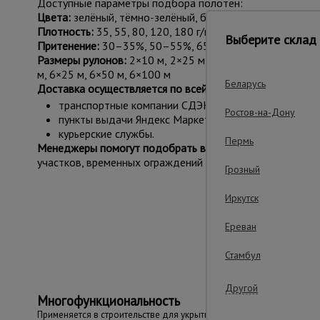
Доступные параметры подбора полотен:
Цвета:
зелёный, тёмно-зелёный, белый, оранжевый, голу
Плотность:
35, 55, 80, 120, 180 г/м²
Выберите склад 
Притенение:
30–35%, 50–55%, 65–70%, 75–80%, 90–
Размеры рулонов:
2×10 м, 2×25 м, 2×50 м, 2×100 м, 3×10
м, 6×25 м, 6×50 м, 6×100 м
Беларусь
Доставка осуществляется по всей России:
транспортные компании СДЭК, Деловые линии;
Ростов-на-Дону
пункты выдачи Яндекс Маркета;
курьерские службы.
Пермь
Менеджеры помогут подобрать вариант
под конкретную
участков, временных ограждений и декоративных проек
Грозный
Иркутск
Важные преим
Ереван
Стамбул
Другой
Многофункциональность
Применяется в строительстве для укрытия