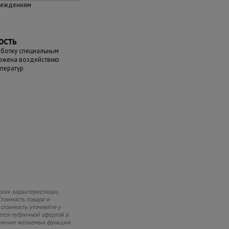
реждениям
ость
аботку специальным
ержена воздействию
мператур
ких характеристиках,
Стоимость товара и
 стоимость уточняйте у
ется публичной офертой в
 наличие желаемых функций