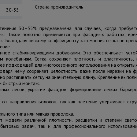
Страна производитель
30-35
енения 30–35% предназначена для случаев, когда требует
ны. Такое полотно применяется при фасадных работах, вр
. Благодаря низкому коэффициенту затемнения сетка не преп
ение.
нное стабилизирующими добавками. Это обеспечивает усто
 колебаниям. Сетка сохраняет плотность и эластичность,
 её подходящей для многосезонного использования на открыты
одаря чему сохраняет целостность даже после нарезки на ф
но растягивать сетку на значительную длину. Крепление выпол
и быстрый монтаж.
ных лесов, укрытие фасадов, формирование лёгких барьер
 от направления волокон, так как плетение удерживает стру
ьного типа или мягкая проволока.
 модели различной плотности, расцветки и степени свето
бытовых задач, так и для профессионального использовани