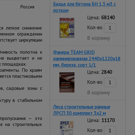
Бадья для бетона БН 1,5 м3 с
Россия
лотком
Цена:
68140
Кол-во
ся легкое снижение
еменном ограждении
В корзину
ятствует циркуляции
йчивость полотна к
Фанера TEAM GRID
 не выцветает и не
ламинированная 2440х1220х18
х площадках.
мм, береза, сорт 1/1
рагменты. По краям
Цена:
2840
няется пластиковыми
Кол-во
ов, садовые зоны с
В корзину
ктуру в стабильном
Леса строительные рамные
ЛРСП 30 комплект 3x2 м
пропускания — это
Цена:
11170
я на строительных
Кол-во