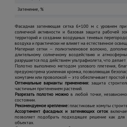
Затенение, %
Фасадная затеняющая сетка 6×100 м с уровнем прит
солнечной активности и базовая защита рабочей зо
территорий и создании воздушных теневых перегородок
воздуха и практически не влияет на естественное освещ
Материал сетки — полиэтиленовое волокно, дополне
длительному солнечному воздействию и атмосферным
разрушается под действием ультрафиолета, что делает
Полотно выполнено методом узлового плетения, благ
предусмотрена усиленная кромка, позволяющая безопас
хомутами или проволокой — это обеспечивает простой 
Оптимальные варианты применения:
защита строитель
частичным притенением растений.
Разрезать полотно можно
в любой точке, независимо
состоянии.
Рекомендуемое крепление:
пластиковые хомуты строител
Ассортимент фасадных и затеняющих сеток
включает
позволяет подобрать подходящее решение как для 
объектах.