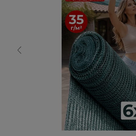
Опалубка
Вибротехника для строительств
Оборудование для работы с арм
Оборудование для бетонных раб
Техника для склада
Тачки строительные и садовые
Лестницы и стремянки
Штукатурные комплекты
Сварочные аппараты
Тепловые пушки
Металл и металлообработка