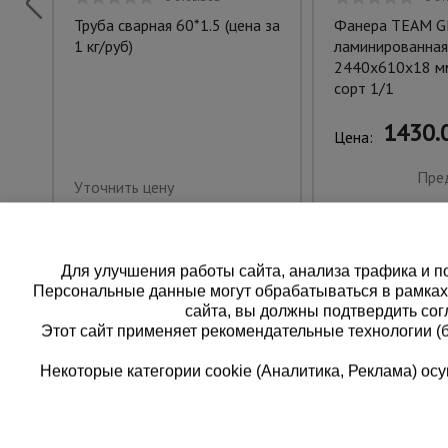
Труба сварная 60*1.5 (цена за
Фанера TEAM G
1 кг/руб)
ламинированная
2440х610х18 мм
сорт 1/1
1430.0
Цена:
Пре
Уточнить цену
Для улучшения работы сайта, анализа трафика и по
Персональные данные могут обрабатываться в рамка
сайта, вы должны подтвердить сог
Этот сайт применяет рекомендательные технологии (
Некоторые категории cookie (Аналитика, Реклама) о
Каталог товаров
Еди