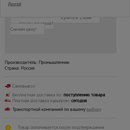
Другой
Опалубка
Добавить в корзину
Купить в 1 клик
Нашли дешевле?
Снизим цену!
Вибротехника
для
строительства
Производитель: Промышленник
Оборудование
Страна: Россия
для работы с
арматурой
Самовывоз:
Бесплатная доставка по:
поступлению товара
Оборудование
Платная доставка курьером:
сегодня
для бетонных
работ
Транспортной компанией по вашему
выбору
Техника
Товар оплачивается после подтверждения