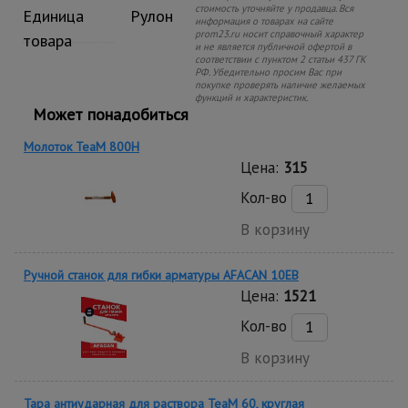
стоимость уточняйте у продавца. Вся
Единица
Рулон
информация о товарах на сайте
prom23.ru носит справочный характер
товара
и не является публичной офертой в
соответствии с пунктом 2 статьи 437 ГК
РФ. Убедительно просим Вас при
покупке проверять наличие желаемых
функций и характеристик.
Может понадобиться
Молоток TeaM 800H
Цена:
315
Кол-во
В корзину
Ручной станок для гибки арматуры AFACAN 10EB
Цена:
1521
Кол-во
В корзину
Тара антиударная для раствора TeaM 60, круглая