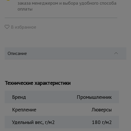
для
заказа менеджером и выбора удобного способа
склада
оплаты
Тачки
В избранное
строительные
и садовые
Описание
Лестницы
и
стремянки
Технические характеристики
Штукатурные
комплекты
Бренд
Промышленник
Крепление
Люверсы
Сварочные
аппараты
Удельный вес, г/м2
180 г/м2