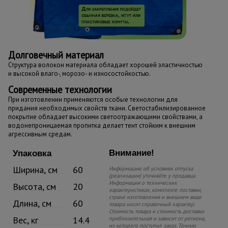
Долговечный материал
Структура волокон материала обладает хорошей эластичностью
и высокой влаго-, морозо- и износостойкостью.
Современные технологии
При изготовлении применяются особые технологии для
придания необходимых свойств ткани. Светостабилизированное
покрытие обладает высокими светоотражающими свойствами, а
водонепроницаемая пропитка делает тент стойким к внешним
агрессивным средам.
Внимание!
Упаковка
Ширина, см
60
Информацию об условиях отпуска
(реализации) уточняйте у продавца.
Информация о технических
Высота, см
20
характеристиках, комплекте поставки,
стране изготовления и внешнем виде
Длина, см
60
товара носит справочный характер.
Стоимость товара и стоимость доставки
Вес, кг
14.4
приблизительная и зависит от региона,
из которого поступил заказ. Точную