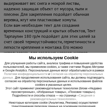
выдерживает вес снега и мокрой листвы,
надежно защищая объект от мусора, пыли и
плесени. Для закрепления подойдет обычная
веревка, жгут или пластиковые хомуты.
Если вам необходим тент для создания
временных конструкций и крытых объектов, Тент
Тарпаулин 180 гр/м подойдет для этих целей за
счет своей термоустойчивости, герметичности и
легкости крепления и монтажа. Его можно
использовать для создания навесов, шатров,
Мы используем Cookie
торговых павильонов, зон отдыха, беседок,
складов и ангаров.
Для улучшения работы сайта, анализа трафика и повышения удобства
пользователей, мы применяем cookies, а также счетчики Яндекс.Метрики
и Google Analytics. Персональные данные могут обрабатываться в рамках
Важно:
Политики конфиденциальности
и
Согласия на обработку персональных
данных
. Для продолжения использования сайта, вы должны подтвердить
Тент можно эксплуатировать при температурах -
согласие на обработку персональных данных и использование файлов
45°С до + 70°С
cookies в указанных целях.
Этот сайт применяет рекомендательные технологии (блоки «Недавно
Не деформируется, водонепроницаем,
просмотренные», «Избранные товары», «Похожие товары»).
Подробности и способы отказа — на странице
«Сведения о
герметичен, легко монтируется
рекомендательных технологиях»
.
Некоторые категории cookie (Аналитика, Реклама) осуществляют
трансграничную передачу данных на основании разрешения