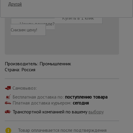
Другой
Опалубка
Добавить в корзину
Купить в 1 клик
Нашли дешевле?
Снизим цену!
Вибротехника
для
строительства
Производитель: Промышленник
Оборудование
Страна: Россия
для работы с
арматурой
Самовывоз:
Бесплатная доставка по:
поступлению товара
Оборудование
Платная доставка курьером:
сегодня
для бетонных
работ
Транспортной компанией по вашему
выбору
Техника
Товар оплачивается после подтверждения