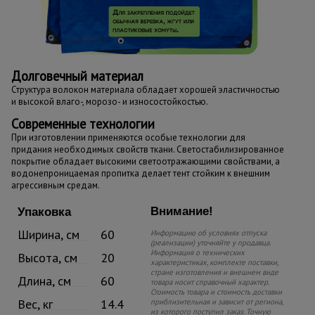
Долговечный материал
Структура волокон материала обладает хорошей эластичностью
и высокой влаго-, морозо- и износостойкостью.
Современные технологии
При изготовлении применяются особые технологии для
придания необходимых свойств ткани. Светостабилизированное
покрытие обладает высокими светоотражающими свойствами, а
водонепроницаемая пропитка делает тент стойким к внешним
агрессивным средам.
Внимание!
Упаковка
Ширина, см
60
Информацию об условиях отпуска
(реализации) уточняйте у продавца.
Информация о технических
Высота, см
20
характеристиках, комплекте поставки,
стране изготовления и внешнем виде
Длина, см
60
товара носит справочный характер.
Стоимость товара и стоимость доставки
Вес, кг
14.4
приблизительная и зависит от региона,
из которого поступил заказ. Точную