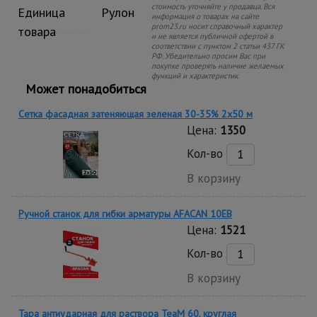
стоимость уточняйте у продавца. Вся
Единица
Рулон
информация о товарах на сайте
prom23.ru носит справочный характер
товара
и не является публичной офертой в
соответствии с пунктом 2 статьи 437 ГК
РФ. Убедительно просим Вас при
покупке проверять наличие желаемых
функций и характеристик.
Может понадобиться
Сетка фасадная затеняющая зеленая 30-35% 2х50 м
Цена:
1350
Кол-во
В корзину
Ручной станок для гибки арматуры AFACAN 10EB
Цена:
1521
Кол-во
В корзину
Тара антиударная для раствора TeaM 60, круглая