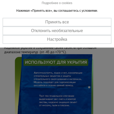
Подробнее о cookies
Важные преимущества –
Нажимая «Принять все», вы соглашаетесь с условиями.
эффективная работа
Принять все
Универсальное назначение
Тент отлично подходит для укрытия бетона, фасадов зданий,
Отклонить необязательные
создания тепловых контуров.
Настройка
При любом климате
Надежное укрытие и сохранение своих свойств при большом
диапазоне температур (от -45 до +70 °С).