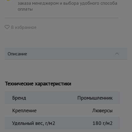
для
заказа менеджером и выбора удобного способа
склада
оплаты
Тачки
В избранное
строительные
и садовые
Описание
Лестницы
и
стремянки
Технические характеристики
Штукатурные
комплекты
Бренд
Промышленник
Крепление
Люверсы
Сварочные
аппараты
Удельный вес, г/м2
180 г/м2