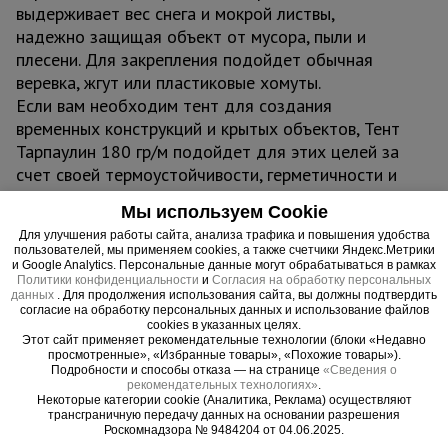
выдерживает вес снега и мокрой листвы,
надежно защищая объект от мусора, пыли и
плесени. Для закрепления подойдет обычная
веревка, жгут или пластиковые хомуты.
Если вам необходим тент для создания
временных конструкций и крытых объектов, Тент
Тарпаулин 180 гр/м подойдет для этих целей за
счет своей термоустойчивости, герметичности и
легкости крепления и монтажа. Его можно
Мы используем Cookie
использовать для создания навесов, шатров,
Для улучшения работы сайта, анализа трафика и повышения удобства
торговых павильонов, зон отдыха, беседок,
пользователей, мы применяем cookies, а также счетчики Яндекс.Метрики
складов и ангаров.
и Google Analytics. Персональные данные могут обрабатываться в рамках
Политики конфиденциальности
и
Согласия на обработку персональных
данных
. Для продолжения использования сайта, вы должны подтвердить
Важно:
согласие на обработку персональных данных и использование файлов
cookies в указанных целях.
Тент можно эксплуатировать при температурах -
Этот сайт применяет рекомендательные технологии (блоки «Недавно
45°С до + 70°С
просмотренные», «Избранные товары», «Похожие товары»).
Подробности и способы отказа — на странице
«Сведения о
Не деформируется, водонепроницаем,
рекомендательных технологиях»
.
Некоторые категории cookie (Аналитика, Реклама) осуществляют
герметичен, легко монтируется
трансграничную передачу данных на основании разрешения
Роскомнадзора № 9484204 от 04.06.2025.