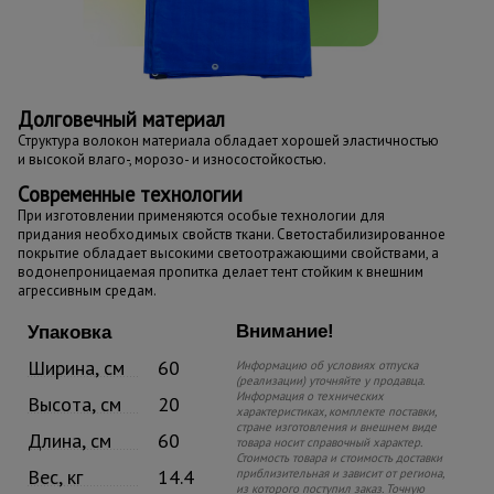
Долговечный материал
Структура волокон материала обладает хорошей эластичностью
и высокой влаго-, морозо- и износостойкостью.
Современные технологии
При изготовлении применяются особые технологии для
придания необходимых свойств ткани. Светостабилизированное
покрытие обладает высокими светоотражающими свойствами, а
водонепроницаемая пропитка делает тент стойким к внешним
агрессивным средам.
Внимание!
Упаковка
Ширина, см
60
Информацию об условиях отпуска
(реализации) уточняйте у продавца.
Информация о технических
Высота, см
20
характеристиках, комплекте поставки,
стране изготовления и внешнем виде
Длина, см
60
товара носит справочный характер.
Стоимость товара и стоимость доставки
Вес, кг
14.4
приблизительная и зависит от региона,
из которого поступил заказ. Точную