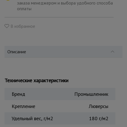
для
заказа менеджером и выбора удобного способа
склада
оплаты
Тачки
В избранное
строительные
и садовые
Описание
Лестницы
и
стремянки
Технические характеристики
Штукатурные
комплекты
Бренд
Промышленник
Крепление
Люверсы
Сварочные
аппараты
Удельный вес, г/м2
180 г/м2