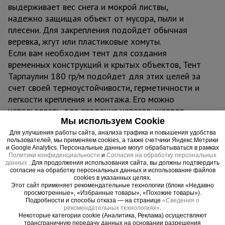
выдерживает вес снега и мокрой листвы,
надежно защищая объект от мусора, пыли и
плесени. Для закрепления подойдет обычная
веревка, жгут или пластиковые хомуты.
Если вам необходим тент для создания
временных конструкций и крытых объектов, Тент
Тарпаулин 180 гр/м подойдет для этих целей за
счет своей термоустойчивости, герметичности и
легкости крепления и монтажа. Его можно
использовать для создания навесов, шатров,
Мы используем Cookie
торговых павильонов, зон отдыха, беседок,
складов и ангаров.
Для улучшения работы сайта, анализа трафика и повышения удобства
пользователей, мы применяем cookies, а также счетчики Яндекс.Метрики
и Google Analytics. Персональные данные могут обрабатываться в рамках
Важно:
Политики конфиденциальности
и
Согласия на обработку персональных
данных
. Для продолжения использования сайта, вы должны подтвердить
Тент можно эксплуатировать при температурах -
согласие на обработку персональных данных и использование файлов
cookies в указанных целях.
45°С до + 70°С
Этот сайт применяет рекомендательные технологии (блоки «Недавно
Не деформируется, водонепроницаем,
просмотренные», «Избранные товары», «Похожие товары»).
Подробности и способы отказа — на странице
«Сведения о
герметичен, легко монтируется
рекомендательных технологиях»
.
Некоторые категории cookie (Аналитика, Реклама) осуществляют
трансграничную передачу данных на основании разрешения