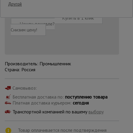
Другой
Опалубка
Добавить в корзину
Купить в 1 клик
Нашли дешевле?
Снизим цену!
Вибротехника
для
строительства
Производитель: Промышленник
Оборудование
Страна: Россия
для работы с
арматурой
Самовывоз:
Бесплатная доставка по:
поступлению товара
Оборудование
Платная доставка курьером:
сегодня
для бетонных
работ
Транспортной компанией по вашему
выбору
Техника
Товар оплачивается после подтверждения