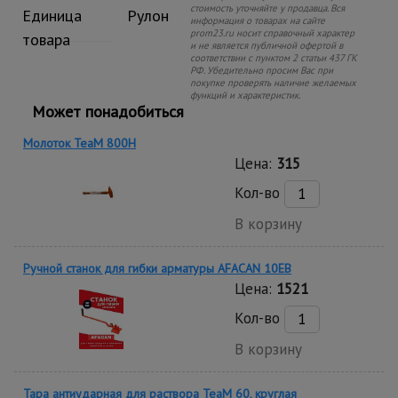
стоимость уточняйте у продавца. Вся
Единица
Рулон
информация о товарах на сайте
prom23.ru носит справочный характер
товара
и не является публичной офертой в
соответствии с пунктом 2 статьи 437 ГК
РФ. Убедительно просим Вас при
покупке проверять наличие желаемых
функций и характеристик.
Может понадобиться
Молоток TeaM 800H
Цена:
315
Кол-во
В корзину
Ручной станок для гибки арматуры AFACAN 10EB
Цена:
1521
Кол-во
В корзину
Тара антиударная для раствора TeaM 60, круглая