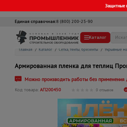
Защитные 
Единая справочная:
8 (800) 200-25-90
Каталог
Главная
/
Каталог
/
Сетка, тенты, брезенты
/
Укрывные м
Строительные леса
Армированная пленка для теплиц Про
Вышки-туры
Подмости строительные
Можно производить работы без применения д
Сетка, тенты, брезенты
Код товара:
АП200450
0 отзывов
Строительные подъемники
Грузоподъемное оборудование
Мусоропровод строительный
Фанера ламинированная