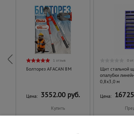
1 отзыв
0 о
Болторез AFACAN 8M
Щит стальной 
опалубки линей
0,8x3,0 м
3552.00 руб.
16725
Цена:
Цена:
Купить
Пре