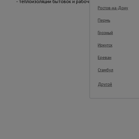
- теплоизоляции бытовок и рабочих мест на строительн
Ростов-на-Дону
Важные преим
Пермь
Грозный
Иркутск
Ереван
Стамбул
Другой