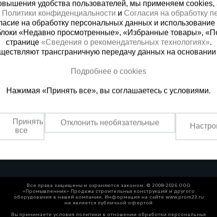
вышения удобства пользователей, мы применяем cookies, а 
х
Политики конфиденциальности
и
Согласия на обработку 
ласие на обработку персональных данных и использование 
блоки «Недавно просмотренные», «Избранные товары», «П
странице
«Сведения о рекомендательных технологиях»
.
существляют трансграничную передачу данных на основании
Подробнее о cookies
ная справочная
Краснодар
Нажимая «Принять все», вы соглашаетесь с условиями.
(800) 200-25-90
+7 (861) 22
азать звонок
Заказать звонок
Принять
Отклонить необязательные
Настро
платно по России
Пн-Пт: с 8:00 до 17:00
все
Сб: с 09:00 до 15:00,
Вс: выходной
Все права защищены и охраняются законом. © 2008-2026 ООО
«Промышленник» Продажа строительных конструкций и другого
оборудования в нашей компании. Информация на сайте www.prom23.ru
не является публичной офертой
Вы принимаете условия политики в отношении обработки персональных