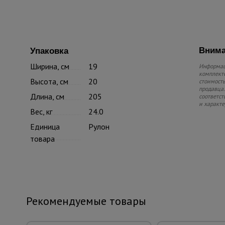
Внима
Упаковка
Ширина, см
19
Информаци
комплекте
Высота, см
20
стоимость
продавца.
Длина, см
205
соответст
и характе
Вес, кг
24.0
Единица
Рулон
товара
Рекомендуемые товары