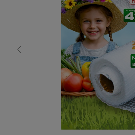
Опалубка
Вибротехника для строительств
Оборудование для работы с арм
Оборудование для бетонных раб
Техника для склада
Тачки строительные и садовые
Лестницы и стремянки
Штукатурные комплекты
Сварочные аппараты
Тепловые пушки
Металл и металлообработка