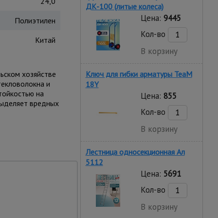
24,0
ДК-100 (литые колеса)
Цена:
9445
Полиэтилен
Кол-во
Китай
В корзину
льском хозяйстве
Ключ для гибки арматуры TeaM
текловолокна и
18Y
тойкостью на
Цена:
855
 выделяет вредных
Кол-во
В корзину
Лестница односекционная Ал
5112
Цена:
5691
Кол-во
В корзину