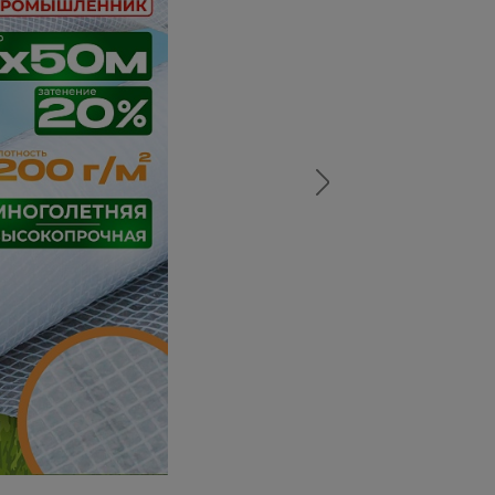
а
атурой
от