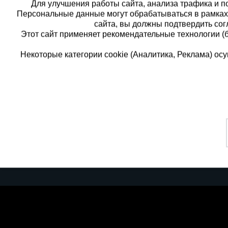
Для улучшения работы сайта, анализа трафика и по
Персональные данные могут обрабатываться в рамка
сайта, вы должны подтвердить сог
Этот сайт применяет рекомендательные технологии (
Некоторые категории cookie (Аналитика, Реклама) о
Каталог товаров
Еди
О компании
8 
Аренда оборудования
Франшиза
Зак
Доставка
Контакты
бес
Статьи
Защитные конструкции