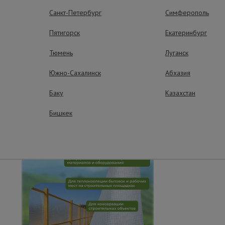
ых площадках.
Санкт-Петербург
Симферополь
ущества – эффективная работа
Пятигорск
Екатеринбург
Тюмень
Луганск
Южно-Сахалинск
Абхазия
Баку
Казахстан
Бишкек