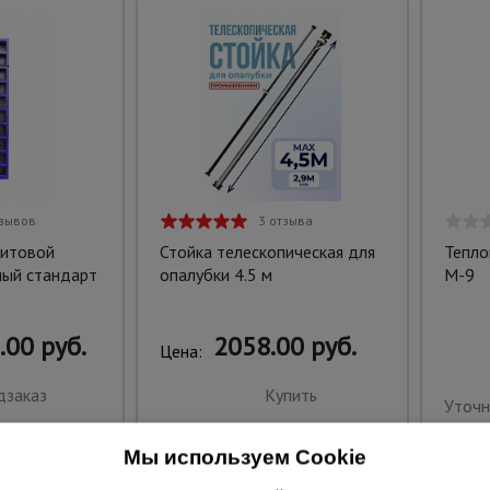
тзывов
3 отзыва
щитовой
Стойка телескопическая для
Тепло
ный стандарт
опалубки 4.5 м
M-9
.00 руб.
2058.00 руб.
Цена:
дзаказ
Купить
Уточн
Мы используем Cookie