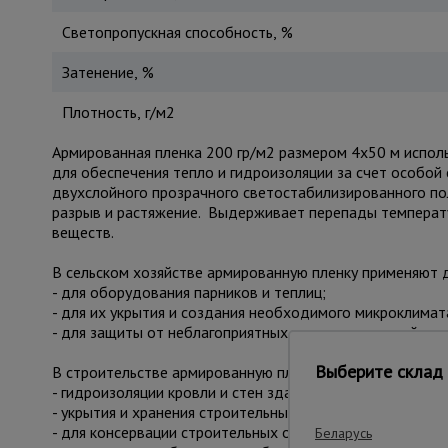
Светопропускная способность, %
Затенение, %
Плотность, г/м2
Армированная пленка 200 гр/м2 размером 4х50 м исполь
для обеспечения тепло и гидроизоляции за счет особой 
двухслойного прозрачного светостабилизированного пол
разрыв и растяжение. Выдерживает перепады температур 
веществ.
В сельском хозяйстве армированную пленку применяют д
- для оборудования парников и теплиц;
- для их укрытия и создания необходимого микроклимат
- для защиты от неблагоприятных погодных условий, силь
Выберите склад 
В строительстве армированную пленку чаще всего испол
- гидроизоляции кровли и стен зданий;
- укрытия и хранения строительных материалов и оборуд
- для консервации строительных объектов;
Беларусь