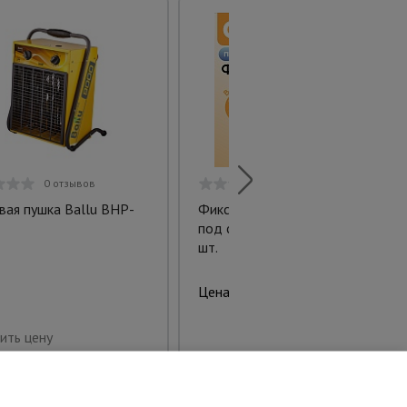
0 отзывов
0 отзывов
вая пушка Ballu BHP-
Фиксатор арматуры стульчик
под сыпучий грунт ФС 50 250
шт.
817.00 руб.
Цена:
Купить
ить цену