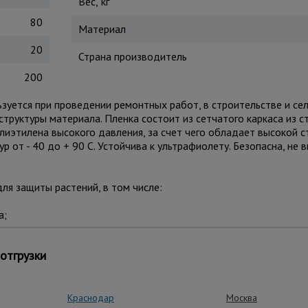
Вес, кг
80
Материал
20
Страна производитель
200
зуется при проведении ремонтных работ, в строительстве и се
структуры материала. Пленка состоит из сетчатого каркаса из с
иэтилена высокого давления, за счет чего обладает высокой с
от - 40 до + 90 С. Устойчива к ультрафиолету. Безопасна, не
ля защиты растений, в том числе:
а;
ного ветра и града.
отгрузки
ьзуют для:
ования, их защиты от влаги и осадков;
Краснодар
Москва