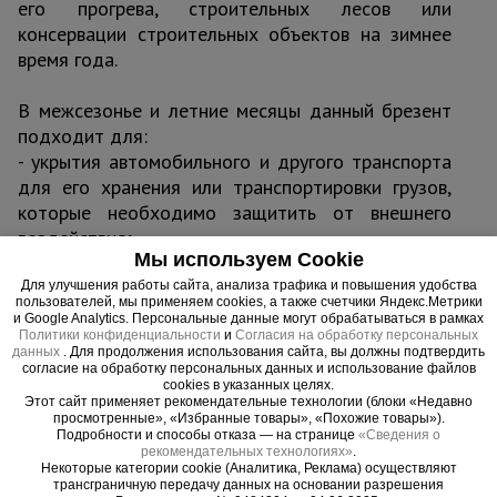
его прогрева, строительных лесов или
консервации строительных объектов на зимнее
время года.
В межсезонье и летние месяцы данный брезент
подходит для:
- укрытия автомобильного и другого транспорта
для его хранения или транспортировки грузов,
которые необходимо защитить от внешнего
воздействия;
Мы используем Cookie
- организации мест отдыха, как дополнительная
защита при установки палаток, в качестве
Для улучшения работы сайта, анализа трафика и повышения удобства
пользователей, мы применяем cookies, а также счетчики Яндекс.Метрики
навеса, защищающего от дождя;
и Google Analytics. Персональные данные могут обрабатываться в рамках
Политики конфиденциальности
и
Согласия на обработку персональных
- использования в сельском хозяйстве для
данных
. Для продолжения использования сайта, вы должны подтвердить
укрытия и защиты растений от холода,
согласие на обработку персональных данных и использование файлов
cookies в указанных целях.
организации комфортных мест обитания
Этот сайт применяет рекомендательные технологии (блоки «Недавно
домашних животных и скота;
просмотренные», «Избранные товары», «Похожие товары»).
Подробности и способы отказа — на странице
«Сведения о
- складских работ для укрытия товаров и грузов,
рекомендательных технологиях»
.
требующих особого отношения при хранении.
Некоторые категории cookie (Аналитика, Реклама) осуществляют
трансграничную передачу данных на основании разрешения