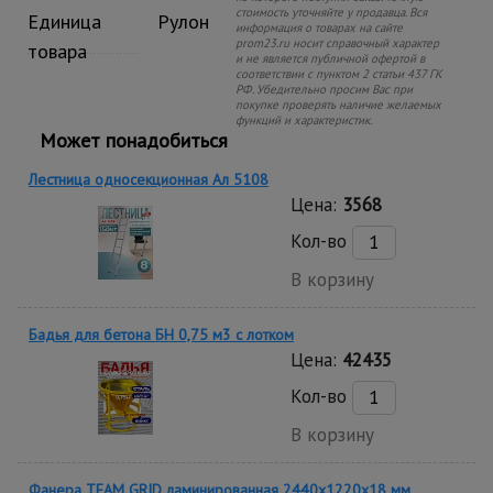
стоимость уточняйте у продавца. Вся
Единица
Рулон
информация о товарах на сайте
prom23.ru носит справочный характер
товара
и не является публичной офертой в
соответствии с пунктом 2 статьи 437 ГК
РФ. Убедительно просим Вас при
покупке проверять наличие желаемых
функций и характеристик.
Может понадобиться
Лестница односекционная Ал 5108
Цена:
3568
Кол-во
В корзину
Бадья для бетона БН 0,75 м3 с лотком
Цена:
42435
Кол-во
В корзину
Фанера TEAM GRID ламинированная 2440х1220х18 мм,