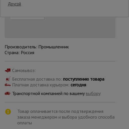
Добавить в корзину
Купить в 1 клик
Другой
Нашли дешевле?
Снизим цену!
Опалубка
Вибротехника
для
строительства
Производитель: Промышленник
Страна: Россия
Оборудование
Самовывоз:
для работы с
арматурой
Бесплатная доставка по:
поступлению товара
Платная доставка курьером:
сегодня
Транспортной компанией по вашему
выбору
Оборудование
для бетонных
работ
Товар оплачивается после подтверждения
заказа менеджером и выбора удобного способа
оплаты
Техника