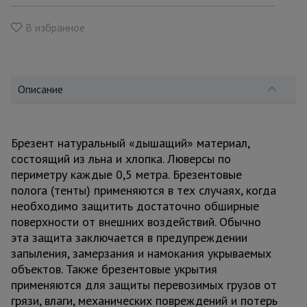
для
склада
В избранное
Тачки
строительные
и садовые
Описание
Лестницы
Брезент натуральный «дышащий» материал,
и
стремянки
состоящий из льна и хлопка. Люверсы по
периметру каждые 0,5 метра. Брезентовые
полога (тенты) применяются в тех случаях, когда
Штукатурные
необходимо защитить достаточно обширные
комплекты
поверхности от внешних воздействий. Обычно
эта защита заключается в предупреждении
запыления, замерзания и намокания укрываемых
Сварочные
объектов. Также брезентовые укрытия
аппараты
применяются для защиты перевозимых грузов от
грязи, влаги, механических повреждений и потерь