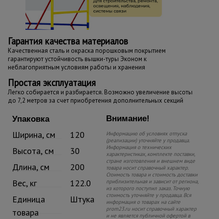
Гарантия качества материалов
Качественная сталь и окраска порошковым покрытием
гарантируют устойчивость вышки-туры Эконом к
неблагоприятным условиям работы и хранения
Простая эксплуатация
Легко собирается и разбирается. Возможно увеличение высоты
до 7,2 метров за счет приобретения дополнительных секций
Внимание!
Упаковка
Ширина, см
120
Информацию об условиях отпуска
(реализации) уточняйте у продавца.
Информация о технических
Высота, см
30
характеристиках, комплекте поставки,
стране изготовления и внешнем виде
Длина, см
200
товара носит справочный характер.
Стоимость товара и стоимость доставки
Вес, кг
122.0
приблизительная и зависит от региона,
из которого поступил заказ. Точную
стоимость уточняйте у продавца. Вся
Единица
Штука
информация о товарах на сайте
prom23.ru носит справочный характер
товара
и не является публичной офертой в