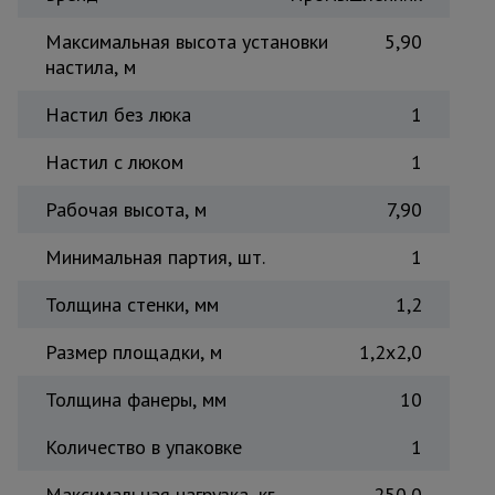
Тепловые
Максимальная высота установки
5,90
пушки
настила, м
Настил без люка
1
Металл и
металлообработка
Настил с люком
1
Рабочая высота, м
7,90
Минимальная партия, шт.
1
Толщина стенки, мм
1,2
Размер площадки, м
1,2x2,0
Толщина фанеры, мм
10
Количество в упаковке
1
Максимальная нагрузка, кг
250,0