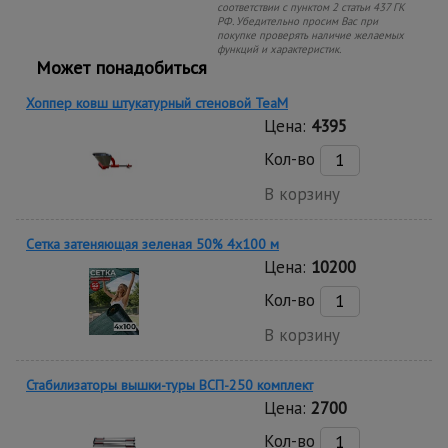
соответствии с пунктом 2 статьи 437 ГК
РФ. Убедительно просим Вас при
покупке проверять наличие желаемых
функций и характеристик.
Может понадобиться
Хоппер ковш штукатурный стеновой TeaM
Цена:
4395
Кол-во
В корзину
Сетка затеняющая зеленая 50% 4х100 м
Цена:
10200
Кол-во
В корзину
Стабилизаторы вышки-туры ВСП-250 комплект
Цена:
2700
Кол-во