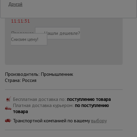
27 121
₽
Распечатать
Другой
Последнее обновление цены: 21.07.2026
Опалубка
11:11:31
Предзаказ
Нашли дешевле?
Снизим цену!
Вибротехника
для
строительства
Оборудование
Производитель: Промышленник
для работы с
арматурой
Страна: Россия
Бесплатная доставка по:
поступлению товара
Оборудование
Платная доставка курьером:
по поступлению
для бетонных
работ
товара
Транспортной компанией по вашему
выбору
Техника