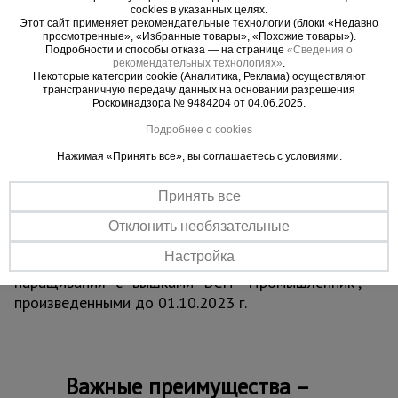
cookies в указанных целях.
ВАЖНО:
при высоте вышки более 5 метров
Этот сайт применяет рекомендательные технологии (блоки «Недавно
рекомендуем использовать комплект
просмотренные», «Избранные товары», «Похожие товары»).
Подробности и способы отказа — на странице
«Сведения о
стабилизаторов
для обеспечения лучшей
рекомендательных технологиях»
.
устойчивости и безопасности проводимых на
Некоторые категории cookie (Аналитика, Реклама) осуществляют
трансграничную передачу данных на основании разрешения
вышке работ.
Роскомнадзора № 9484204 от 04.06.2025.
Обращаем ваше внимание, что в процессе
Подробнее о cookies
транспортировки вышка может получить
визуальные потертости, царапины и прочее, что
Нажимая «Принять все», вы соглашаетесь с условиями.
никак не влияет на ее эксплуатационные
Принять все
характеристики и не признается браком.
Отклонить необязательные
ВНИМАНИЕ !!!
Данная модель вышки с
Настройка
измененным конструктивом не совместима для
наращивания с вышками ВСП "Промышленник",
произведенными до 01.10.2023 г.
Важные преимущества –