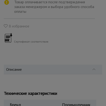
для
Товар оплачивается после подтверждения
склада
заказа менеджером и выбора удобного способа
оплаты
Тачки
строительные
В избранное
и садовые
Сертификат соответствия
Лестницы
и
стремянки
Описание
Штукатурные
комплекты
Сварочные
Технические характеристики
аппараты
Бренд
Промышленник