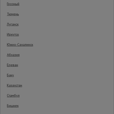
Грозный
Код товара:
ВСЭ1272
0 отзывов
Сетка,
Тюмень
тенты,
Гарантия производителя: 1 год
брезенты
Луганск
Иркутск
Строительные
подъемники
Южно-Сахалинск
Абхазия
Грузоподъемное
оборудование
Ереван
Баку
Каталог
Мусоропровод
Казахстан
строительный
всех
товаров
Стамбул
Бишкек
Фанера
ламинированная
30833 руб.