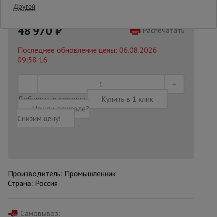
Другой
53674 руб.
Опалубка
48 970
₽
Распечатать
Последнее обновление цены: 06.08.2026
09:58:16
Вибротехника
для
строительства
Добавить в корзину
Купить в 1 клик
Нашли дешевле?
Оборудование
Снизим цену!
для работы с
арматурой
Оборудование
для бетонных
Производитель: Промышленник
работ
Страна: Россия
Техника
Самовывоз: