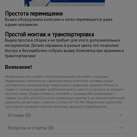
Простота перемещения
Вышка оборудована колесами и легко перемещается даже
одним человеком
Простой монтаж и транспортировка
Вышка проста в сборке и не требует для этого дополнительных
инструментов. Детали окрашены в разные цвета, что позволяет
быстро и безошибочно собрать вышку. Компактна при хранении и
транспортировке
Внимание!
Информацию об условиях отпуска (реализации) уточняйте у продавца.
Информация о технических характеристиках, комплекте поставки, стране
изготовления и внешнем виде товара носит справочный характер. Стоимость
товара и стоимость доставки приблизительная и зависит от региона, из которого
поступил заказ. Точную стоимость уточняйте у продавца. Вся информация о
товарах на сайте prom23.ru носит справочный характер и не является публичной
офертой в соответствии с пунктом 2 статьи 437 ГК РФ. Убедительно просим Вас
при покупке проверять наличие желаемых функций и характеристик.
Отзывы (0)
Вопросы и ответы (0)