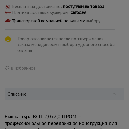
для
склада
Бесплатная доставка по:
поступлению товара
Платная доставка курьером:
сегодня
Транспортной компанией по вашему
выбору
Тачки
строительные
и садовые
Товар оплачивается после подтверждения
заказа менеджером и выбора удобного способа
оплаты
Лестницы
и
стремянки
В избранное
Штукатурные
комплекты
Описание
Сварочные
аппараты
Вышка-тура ВСП 2,0x2,0 ПРОМ –
профессиональная передвижная конструкция для