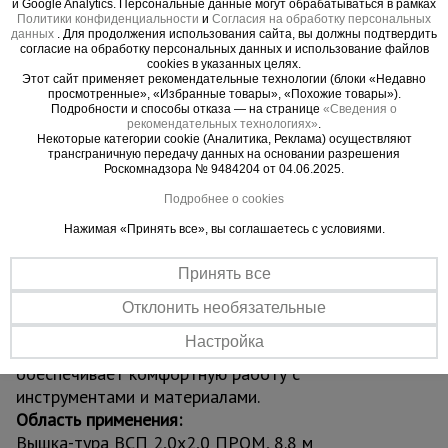
проходит в узкие проёмы, коридоры и тротуары,
и Google Analytics. Персональные данные могут обрабатываться в рамках
Политики конфиденциальности
и
Согласия на обработку персональных
не создавая помех вокруг. Прочная стальная
данных
. Для продолжения использования сайта, вы должны подтвердить
конструкция из труб диаметром 42 мм с
согласие на обработку персональных данных и использование файлов
cookies в указанных целях.
усиленным полимерным покрытием защищена от
Этот сайт применяет рекомендательные технологии (блоки «Недавно
коррозии и механических повреждений,
просмотренные», «Избранные товары», «Похожие товары»).
Подробности и способы отказа — на странице
«Сведения о
обеспечивая долговечность даже при
рекомендательных технологиях»
.
Некоторые категории cookie (Аналитика, Реклама) осуществляют
интенсивной эксплуатации.
трансграничную передачу данных на основании разрешения
Вышка оснащена винтовыми домкратами для
Роскомнадзора № 9484204 от 04.06.2025.
устойчивой установки на неровных поверхностях
Подробнее о cookies
и надёжными ограждениями для максимальной
Нажимая «Принять все», вы соглашаетесь с условиями.
безопасности. Четыре обрезиненных колеса
позволяют легко перемещать конструкцию по
Принять все
объекту. Сборка осуществляется по принципу
«труба в трубу» с фиксацией флажковыми
Отклонить необязательные
замками — без инструментов и специальных
Настройка
навыков. Грузоподъёмность до 250 кг
обеспечивает комфортную работу с
инструментами и материалами.
Область применения:
Вышка-тура ВСП 2,0x2,0 ПРОМ, 8.8 м