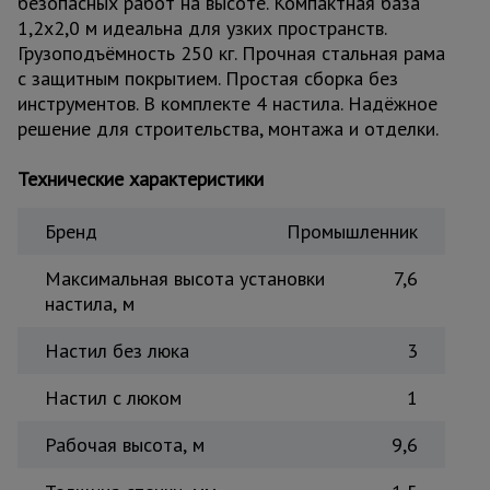
безопасных работ на высоте. Компактная база
Тепловые
1,2x2,0 м идеальна для узких пространств.
пушки
Грузоподъёмность 250 кг. Прочная стальная рама
с защитным покрытием. Простая сборка без
инструментов. В комплекте 4 настила. Надёжное
Металл и
решение для строительства, монтажа и отделки.
металлообработка
Технические характеристики
Бренд
Промышленник
Максимальная высота установки
7,6
настила, м
Настил без люка
3
Настил с люком
1
Рабочая высота, м
9,6