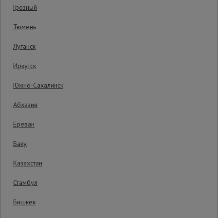
Грозный
Код товара:
ВПП2088
0 отзывов
Сетка,
Тюмень
тенты,
Гарантия производителя: 1 год
брезенты
Луганск
Иркутск
Строительные
подъемники
Южно-Сахалинск
Абхазия
Грузоподъемное
оборудование
Ереван
Баку
Каталог
Мусоропровод
Казахстан
строительный
всех
товаров
Стамбул
Бишкек
Фанера
ламинированная