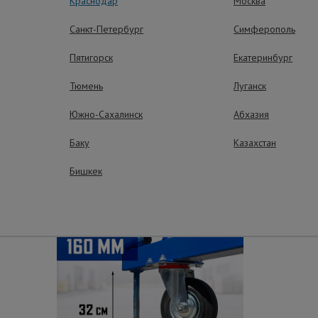
Краснодар
Москва
Санкт-Петербург
Симферополь
рытием.
Пятигорск
Екатеринбург
Тюмень
Луганск
ные преимущества – эффективная рабо
Южно-Сахалинск
Абхазия
Баку
Казахстан
Бишкек