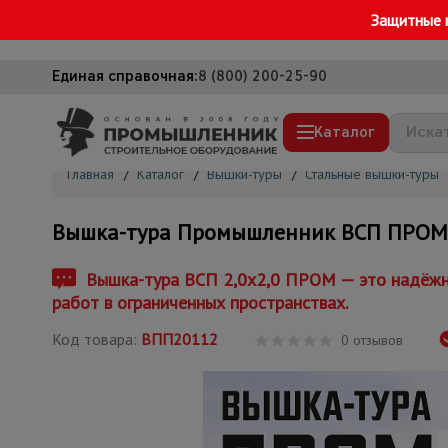
Защитные 
Единая справочная:
8 (800) 200-25-90
Каталог
Главная
/
Каталог
/
Вышки-туры
/
Стальные вышки-туры
Строительные леса
Вышка-тура Промышленник ВСП ПРОМ 2.
Вышки-туры
Подмости строительные
Вышка-тура ВСП 2,0x2,0 ПРОМ — это надёжно
работ в ограниченных пространствах.
Сетка, тенты, брезенты
Код товара:
ВПП20112
Строительные подъемники
0 отзывов
Грузоподъемное оборудование
Мусоропровод строительный
Фанера ламинированная