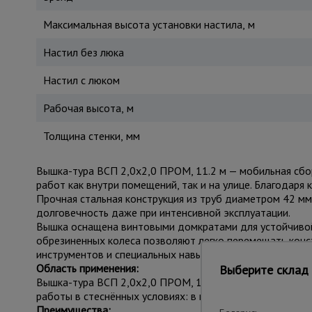
Максимальная высота установки настила, м
Настил без люка
Настил с люком
Рабочая высота, м
Толщина стенки, мм
Вышка-тура ВСП 2,0x2,0 ПРОМ, 11.2 м — мобильная сбо
работ как внутри помещений, так и на улице. Благодаря 
Прочная стальная конструкция из труб диаметром 42 м
долговечность даже при интенсивной эксплуатации.
Вышка оснащена винтовыми домкратами для устойчивой
обрезиненных колеса позволяют легко перемещать конст
инструментов и специальных навыков. Грузоподъёмность
Область применения:
Выберите склад 
Вышка-тура ВСП 2,0x2,0 ПРОМ, 11.2 м применяется в ст
работы в стеснённых условиях: в подъездах, коридорах,
Преимущества: