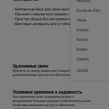
Беларусь
- Компактная база для узких пространств.
Ростов-на-Дону
- Прочная стальная конструкция с антикоррозийным пок
- Простая сборка без инструментов.
Пермь
- Винтовые домкраты для устойчивости на неровностях.
Грозный
Важ
Иркутск
Ереван
Стамбул
Удлиненные связи
Другой
Крепятся по центру вышки крест накрест, обеспечивают
дополнительную прочность и безопасность
Усиленное крепление и надежность
Узел крепления колес усовершенствован и
выдерживает большие нагрузки. Стабилизаторы колес
позволяют выровнять высоту и обеспечить