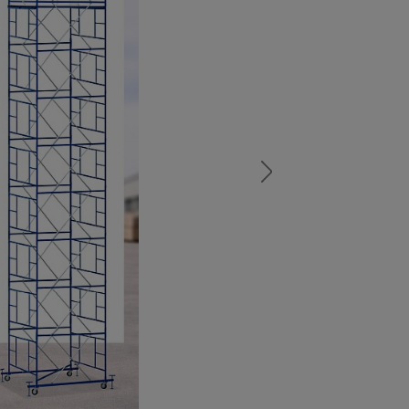
а
атурой
от