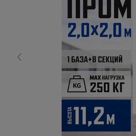
Опалубка
Вибротехника для строительств
Оборудование для работы с арм
Оборудование для бетонных раб
Техника для склада
Тачки строительные и садовые
Лестницы и стремянки
Штукатурные комплекты
Сварочные аппараты
Тепловые пушки
Металл и металлообработка