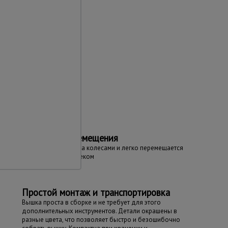
та
Простота перемещения
Вышка оборудована колесами и легко перемещается
даже одним человеком
Простой монтаж и транспортировка
Вышка проста в сборке и не требует для этого
дополнительных инструментов. Детали окрашены в
разные цвета, что позволяет быстро и безошибочно