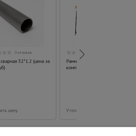
0 отзывов
0 отзывов
 сварная 32*1.2 (цена за
Рамная клиновая опалубка
уб)
комплект
ить цену
Уточнить цену