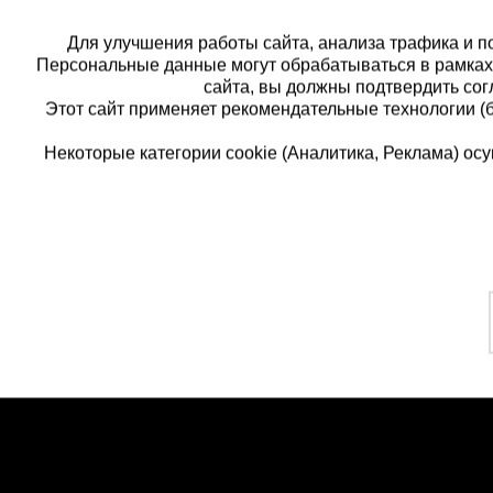
Для улучшения работы сайта, анализа трафика и по
Персональные данные могут обрабатываться в рамка
сайта, вы должны подтвердить сог
Этот сайт применяет рекомендательные технологии (
Некоторые категории cookie (Аналитика, Реклама) о
Каталог товаров
Еди
О компании
8 
Аренда оборудования
Франшиза
Зак
Доставка
Контакты
бес
Статьи
Защитные конструкции