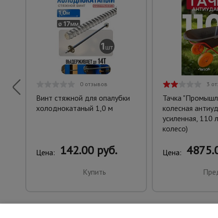
0 отзывов
3 о
Винт стяжной для опалубки
Тачка "Промышл
холоднокатаный 1,0 м
колесная антиу
усиленная, 110 
колесо)
142.00 руб.
4875.0
Цена:
Цена:
Купить
Пре