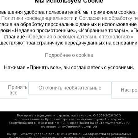
Мы используем Cookie
вышения удобства пользователей, мы применяем cookies, а 
х
Политики конфиденциальности
и
Согласия на обработку 
ласие на обработку персональных данных и использование 
блоки «Недавно просмотренные», «Избранные товары», «П
странице
«Сведения о рекомендательных технологиях»
.
существляют трансграничную передачу данных на основании
ная справочная
Краснодар
Подробнее о cookies
(800) 200-25-90
+7 (861) 22
Нажимая «Принять все», вы соглашаетесь с условиями.
азать звонок
Заказать звонок
платно по России
Пн-Пт: с 8:00 до 17:00
Сб: с 09:00 до 15:00,
Принять
Отклонить необязательные
Вс: выходной
Настро
все
Все права защищены и охраняются законом. © 2008-2026 ООО
«Промышленник» Продажа строительных конструкций и другого
оборудования в нашей компании. Информация на сайте www.prom23.ru
не является публичной офертой
Вы принимаете условия политики в отношении обработки персональных
данных и пользовательского соглашения каждый раз, когда оставляете