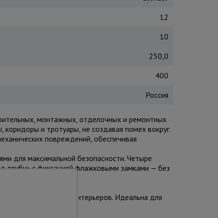
12
10
250,0
400
Россия
роительных, монтажных, отделочных и ремонтных
, коридоры и тротуары, не создавая помех вокруг.
механических повреждений, обеспечивая
ми для максимальной безопасности. Четыре
 в трубу» с фиксацией флажковыми замками — без
и материалами.
ы, отделке фасадов и интерьеров. Идеальна для