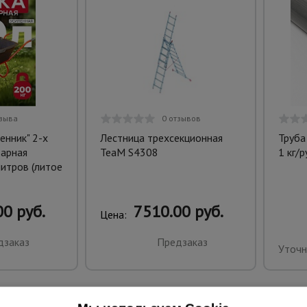
тзыва
0 отзывов
енник" 2-х
Лестница трехсекционная
Труба
дарная
TeaM S4308
1 кг/р
литров (литое
0 руб.
7510.00 руб.
Цена:
дзаказ
Предзаказ
Уточн