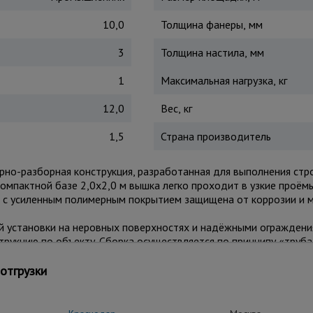
10,0
Толщина фанеры, мм
3
Толщина настила, мм
1
Максимальная нагрузка, кг
12,0
Вес, кг
1,5
Страна производитель
рно-разборная конструкция, разработанная для выполнения ст
компактной базе 2,0x2,0 м вышка легко проходит в узкие проёмы
м с усиленным полимерным покрытием защищена от коррозии и 
 установки на неровных поверхностях и надёжными ограждения
рукцию по объекту. Сборка осуществляется по принципу «труба
 до 250 кг обеспечивает комфортную работу с инструментами 
отгрузки
роительстве, ремонте, монтаже вентиляции, освещения, реклам
 на лестничных площадках и узких проходах.