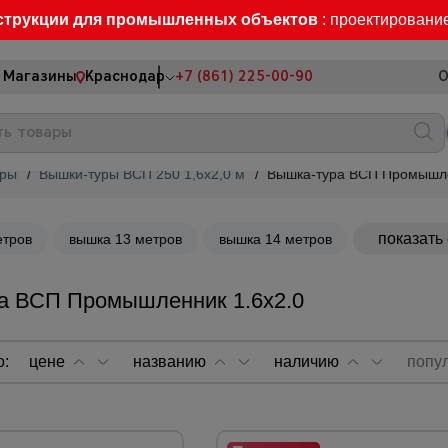
струкции для промышленных объектов
: проектировани
Магазины
Краснодар
+7 (861) 225-00-90
О
уры
/
Вышки-туры ВСП 250 1,6x2,0 м
/
Вышка-тура ВСП Промышле
показать
етров
вышка 13 метров
вышка 14 метров
а ВСП Промышленник 1.6х2.0
о:
цене
названию
наличию
попу