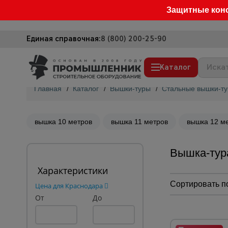
Защитные кон
Единая справочная:
8 (800) 200-25-90
Каталог
Главная
/
Каталог
/
Вышки-туры
/
Стальные вышки-т
Строительные леса
Вышки-туры
вышка 10 метров
вышка 11 метров
вышка 12 м
Подмости строительные
Вышка-тур
Сетка, тенты, брезенты
Характеристики
Строительные подъемники
Сортировать п
Цена для Краснодара
Грузоподъемное оборудование
От
До
Мусоропровод строительный
Фанера ламинированная