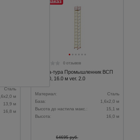
0 отзывов
 ВСП
Вышка-тура Промышленник ВСП
1.6х2.0, 16.0 м ver. 2.0
Сталь
Материал:
Сталь
,6х2,0 м
База:
1,6х2,0 м
13,9 м
Высота до настила макс.:
15,1 м
16,8 м
Высота:
16,0 м
64695 руб.