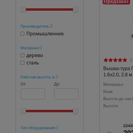
Опалубка
Вибротехника для строительств
Производитель
Оборудование для работы с арм
Промышленник
Оборудование для бетонных раб
Материал
Техника для склада
дерево
2
Тачки строительные и садовые
сталь
Вышка-тура
Лестницы и стремянки
1.6х2.0, 2.8 м 
Рабочая высота, м
Штукатурные комплекты
От
До
Материал:
База:
Сварочные аппараты
Высота до наст
Тепловые пушки
Высота:
Металл и металлообработка
2243
Тип оборудования
20