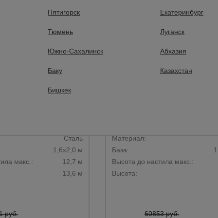
Пятигорск
Екатеринбург
Тюмень
Луганск
Южно-Сахалинск
Абхазия
Баку
Казахстан
Бишкек
 отзывов
1 отзыв
 Промышленник ВСП
Вышка-тура Промышленник
м ver. 2.0
1.6х2.0, 14.8 м ver. 2.0
Сталь­
Материал:
1,6х2,0 м
База:
1
ила макс.:
12,7 м
Высота до настила макс.:
13,6 м
Высота:
1 руб.
60853 руб.