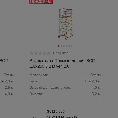
0 отзывов
 ВСП
Вышка-тура Промышленник ВСП
1.6х2.0, 5.2 м ver. 2.0
Сталь­
Материал:
Сталь
,6х2,0 м­
База:
1,6х2,0 м
2,8 м
Высота до настила макс.:
4,0 м
Каталог
4,0 м­
Высота:
5,2 м
всех
товаров
30118 руб.
27216 руб.