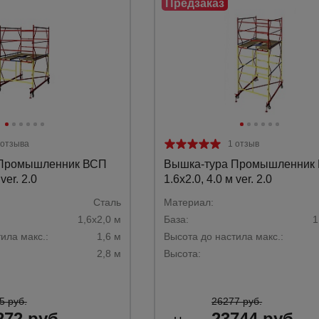
а
атурой
от
 отзыва
1 отзыв
 Промышленник ВСП
Вышка-тура Промышленник
ver. 2.0
1.6х2.0, 4.0 м ver. 2.0
Сталь
Материал:
1,6х2,0 м
База:
1
ила макс.:
1,6 м
Высота до настила макс.:
2,8 м
Высота:
5 руб.
26277 руб.
272 руб.
23744 руб.