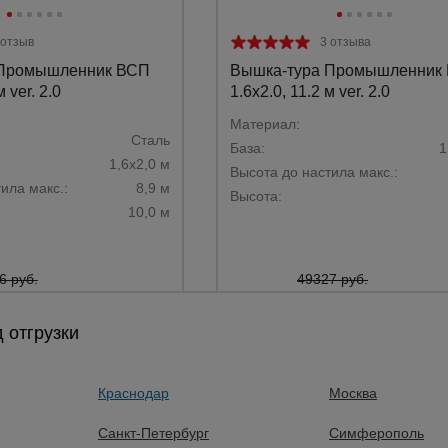
 отзыв
3 отзыва
 Промышленник ВСП
Вышка-тура Промышленник
м ver. 2.0
1.6х2.0, 11.2 м ver. 2.0
Материал:
Сталь
База:
1
1,6х2,0 м
Высота до настила макс.:
ила макс.:
8,9 м
Высота:
10,0 м
6 руб.
49327 руб.
104 руб.
44576 руб.
Цена:
 отгрузки
Предзаказ
Предзаказ
Краснодар
Москва
Санкт-Петербург
Симферополь