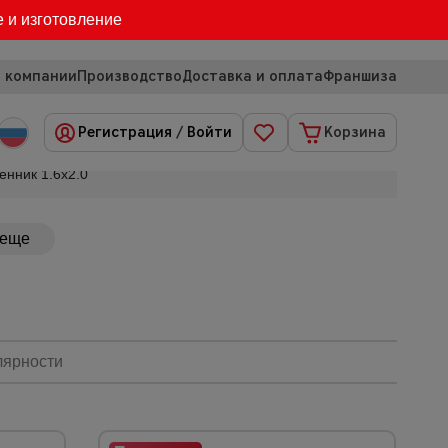
е и изготовление
 компании
Производство
Доставка и оплата
Франшиза
Регистрация
/
Войти
Корзина
нник 1.6х2.0
 еще
лярности