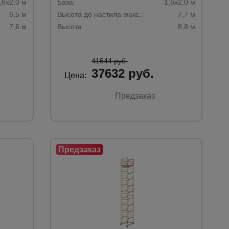
,6х2,0 м
База:
1,6х2,0 м
6,5 м
Высота до настила макс.:
7,7 м
7,6 м
Высота:
8,8 м
41644 руб.
37632 руб.
Цена:
Предзаказ