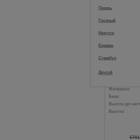
Пермь
Грозный
Иркутск
Ереван
Стамбул
0
Вышка-тура
Другой
1.6х2.0, 13.6 
Материал:
База:
Высота до наст
Высота:
5701