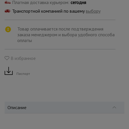
для
Платная доставка курьером:
сегодня
склада
Транспортной компанией по вашему
выбору
Тачки
Товар оплачивается после подтверждения
строительные
и садовые
заказа менеджером и выбора удобного способа
оплаты
Лестницы
В избранное
и
стремянки
Паспорт
Штукатурные
комплекты
Описание
Сварочные
аппараты