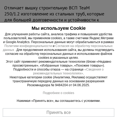
Отличает вышку строительную ВСП TeaM
250/1.2 изготовление из стальных труб, которые
для большей долговечности и устойчивости к
химическим веществам покрыты защитной
Мы используем Cookie
полимерной краской. С помощью обрезиненных
Для улучшения работы сайта, анализа трафика и повышения удобства
колес данную вышку-туру можно быстро и без
пользователей, мы применяем cookies, а также счетчики Яндекс.Метрики
и Google Analytics. Персональные данные могут обрабатываться в рамках
больших физических усилий переместить с
Политики конфиденциальности
и
Согласия на обработку персональных
одного места на другое. В момент проведения
данных
. Для продолжения использования сайта, вы должны подтвердить
согласие на обработку персональных данных и использование файлов
работ вышку необходимо зафиксировать
cookies в указанных целях.
тормозными винтовыми опорами, находящихся
Этот сайт применяет рекомендательные технологии (блоки «Недавно
просмотренные», «Избранные товары», «Похожие товары»).
рядом с каждым колесом. Также ими можно
Подробности и способы отказа — на странице
«Сведения о
тонко отрегулировать высоту вышки. Это
рекомендательных технологиях»
.
Некоторые категории cookie (Аналитика, Реклама) осуществляют
необходимо, если вы работаете на неровной
трансграничную передачу данных на основании разрешения
площадке.
Роскомнадзора № 9484204 от 04.06.2025.
Подробнее о cookies
Вышка рассчитана на вес до 250 кг. На ней
Нажимая «Принять все», вы соглашаетесь с условиями.
комфортно может разместиться рабочий с
необходимым оборудованием.
Принять все