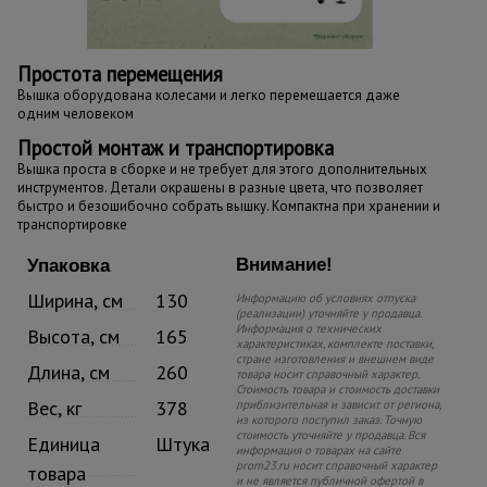
Простота перемещения
Вышка оборудована колесами и легко перемещается даже
одним человеком
Простой монтаж и транспортировка
Вышка проста в сборке и не требует для этого дополнительных
инструментов. Детали окрашены в разные цвета, что позволяет
быстро и безошибочно собрать вышку. Компактна при хранении и
транспортировке
Внимание!
Упаковка
Ширина, см
130
Информацию об условиях отпуска
(реализации) уточняйте у продавца.
Информация о технических
Высота, см
165
характеристиках, комплекте поставки,
стране изготовления и внешнем виде
Длина, см
260
товара носит справочный характер.
Стоимость товара и стоимость доставки
Вес, кг
378
приблизительная и зависит от региона,
из которого поступил заказ. Точную
стоимость уточняйте у продавца. Вся
Единица
Штука
информация о товарах на сайте
prom23.ru носит справочный характер
товара
и не является публичной офертой в