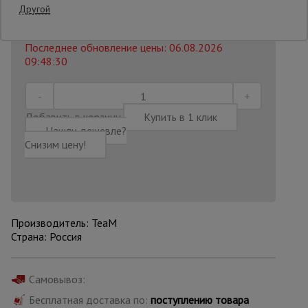
67146 руб.
Другой
60 680
₽
Распечатать
Опалубка
Последнее обновление цены: 06.08.2026
09:48:30
Вибротехника
для
строительства
Добавить в корзину
Купить в 1 клик
Нашли дешевле?
Снизим цену!
Оборудование
для работы с
арматурой
Производитель: TeaM
Оборудование
Страна: Россия
для бетонных
работ
Самовывоз:
Бесплатная доставка по:
поступлению товара
Техника