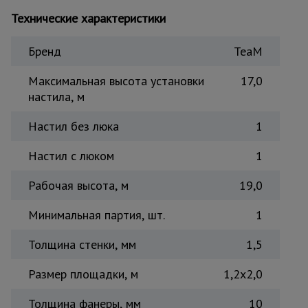
Тепловые
Технические характеристики
пушки
Бренд
TeaM
Металл и
Максимальная высота установки
17,0
металлообработка
настила, м
Настил без люка
1
Настил с люком
1
Рабочая высота, м
19,0
Минимальная партия, шт.
1
Толщина стенки, мм
1,5
Размер площадки, м
1,2x2,0
Толщина фанеры, мм
10