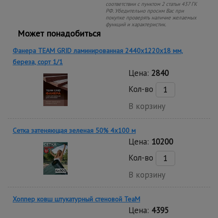
соответствии с пунктом 2 статьи 437 ГК
РФ. Убедительно просим Вас при
покупке проверять наличие желаемых
функций и характеристик.
Может понадобиться
Фанера TEAM GRID ламинированная 2440х1220х18 мм,
береза, сорт 1/1
Цена:
2840
Кол-во
В корзину
Сетка затеняющая зеленая 50% 4х100 м
Цена:
10200
Кол-во
В корзину
Хоппер ковш штукатурный стеновой TeaM
Цена:
4395